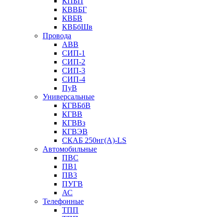
КПБП
КВВБГ
КВБВ
КВБбШв
Провода
АВВ
СИП-1
СИП-2
СИП-3
СИП-4
ПуВ
Универсальные
КГВБбВ
КГВВ
КГВВз
КГВЭВ
СКАБ 250нг(А)-LS
Автомобильные
ПВС
ПВ1
ПВ3
ПУГВ
АС
Телефонные
ТПП