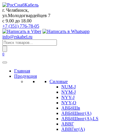
Перейти
к
г. Челябинск,
содержанию
ул.Молодогвардейцев 7
c 9.00 до 18.00
+7 (351) 776-78-05
info@rskabel.ru
Поиск
товаров
0
Главная
Продукция
Силовые
NUM-J
NYM-J
NYY-J
NYY-O
АВБбШв
АВБбШвнг(А)
АВБбШвнг(А)-LS
АВВГ
АВВГнг(А)