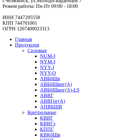
г.Челябинск, ул.Молодогвардейцев 7
Режим работы: Пн-Пт 09:00 - 18:00
ИНН 7447295558
КПП 744701001
ОГРН 1207400023313
Главная
Продукция
Силовые
NUM-J
NYM-J
NYY-J
NYY-O
АВБбШв
АВБбШвнг(А)
АВБбШвнг(А)-LS
АВВГ
АВВГнг(А)
АПВБШВ
Контрольные
КВВГ
КВВГэ
КППГ
КВКбШв