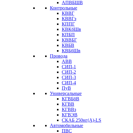
АПВБШВ
Контрольные
КВВГ
КВВГэ
КППГ
КВКбШв
КПБП
КВВБГ
КВБВ
КВБбШв
Провода
АВВ
СИП-1
СИП-2
СИП-3
СИП-4
ПуВ
Универсальные
КГВБбВ
КГВВ
КГВВз
КГВЭВ
СКАБ 250нг(А)-LS
Автомобильные
ПВС