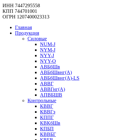
ИНН 7447295558
КПП 744701001
ОГРН 1207400023313
Главная
Продукция
Силовые
NUM-J
NYM-J
NYY-J
NYY-O
АВБбШв
АВБбШвнг(А)
АВБбШвнг(А)-LS
АВВГ
АВВГнг(А)
АПВБШВ
Контрольные
КВВГ
КВВГэ
КППГ
КВКбШв
КПБП
КВВБГ
КВБВ