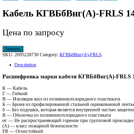
Кабель КГВБбВнг(А)-FRLS 14
Цена по запросу
Заказать
SKU:
2095228730
Category:
КГВБбВнг(А)-FRLS
Description
Расшифровка марки кабеля КГВБбВнг(А)-FRLS 1
К — Кабель
Г — Гибкий
В — Изоляция жил из поливинилхлоридного пластиката
Б — Броня из профилированной стальной оцинкованной ленты
б — Без подушки, которая является внутренней частью защитн
В — Оболочка из поливинилхлоридного пластиката
нг — Не распространяющий горение при групповой прокладке
(А) — класс пожарной безопасности
FR — Огнестойкий