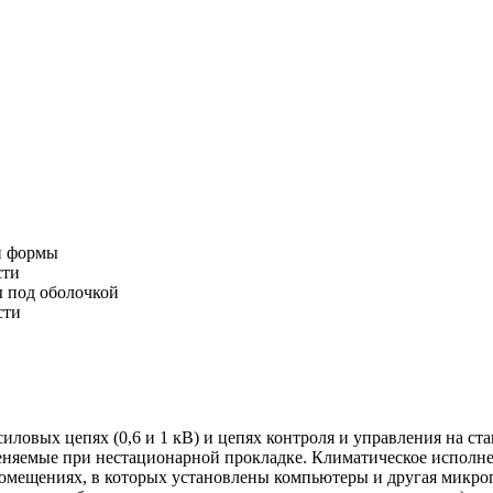
й формы
сти
 под оболочкой
сти
силовых цепях (0,6 и 1 кВ) и цепях контроля и управления на с
еняемые при нестационарной прокладке. Климатическое исполне
омещениях, в которых установлены компьютеры и другая микроп