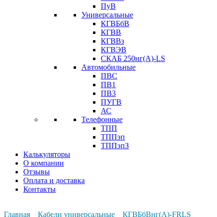
ПуВ
Универсальные
КГВБбВ
КГВВ
КГВВз
КГВЭВ
СКАБ 250нг(А)-LS
Автомобильные
ПВС
ПВ1
ПВ3
ПУГВ
АС
Телефонные
ТПП
ТППэп
ТППэпЗ
Калькуляторы
О компании
Отзывы
Оплата и доставка
Контакты
Главная
Кабели универсальные
КГВБбВнг(А)-FRLS