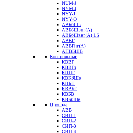
NUM-J
NYM-J
NYY-J
NYY-O
АВБбШв
АВБбШвнг(А)
АВБбШвнг(А)-LS
АВВГ
АВВГнг(А)
АПВБШВ
Контрольные
КВВГ
КВВГэ
КППГ
КВКбШв
КПБП
КВВБГ
КВБВ
КВБбШв
Провода
АВВ
СИП-1
СИП-2
СИП-3
СИП-4