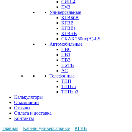
СИП-4
ПуВ
Универсальные
КГВБбВ
КГВВ
КГВВз
КГВЭВ
СКАБ 250нг(А)-LS
Автомобильные
ПВС
ПВ1
ПВ3
ПУГВ
АС
Телефонные
ТПП
ТППэп
ТППэпЗ
Калькуляторы
О компании
Отзывы
Оплата и доставка
Контакты
Главная
Кабели универсальные
КГВВ