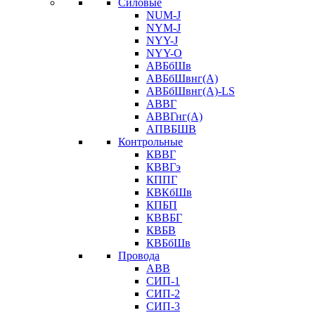
Силовые
NUM-J
NYM-J
NYY-J
NYY-O
АВБбШв
АВБбШвнг(А)
АВБбШвнг(А)-LS
АВВГ
АВВГнг(А)
АПВБШВ
Контрольные
КВВГ
КВВГэ
КППГ
КВКбШв
КПБП
КВВБГ
КВБВ
КВБбШв
Провода
АВВ
СИП-1
СИП-2
СИП-3