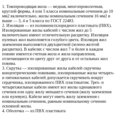
1. Токопроводящая жила — медная, многопроволочная,
круглой формы, 4 или 5 класса номинальным сечением до 10
мм2 включительно, жилы номинальным сечением 16 мм2 и
выше — 3, 4 и 5 класса по ГОСТ 22483.
2. Изоляция — из поливинилхлоридного пластиката (ПВХ).
Изолированные жилы кабелей с числом жил до 5
включительно имеют отличительную расцветку. Изоляция
нулевых жил выполняется голубого цвета. Изоляция жил
заземления выполняется двухцветной (зелено-желтой
расцветки). В кабелях с числом жил 7 и более в каждом
повиве имеются счетная жила и жила направления,
отличающиеся по цвету друг от друга и от остальных жил
повива.
3. Скрутка — изолированные жилы кабелей скручены
концентрическими повивами, изолированные жилы четырех-
и пятижильных кабелей допускается скручивать вокруг
сердечника, изолированного ПВХ пластикатом. Трех- и
четырехжильные кабели имеют все жилы одинакового
сечения или одну жилу меньшего сечения (жилу заземления
или нулевую). Кабели могут иметь жилу заземления с
номинальным сечением, равным номинальному сечению
основной жилы.
4. Оболочка — из ПВХ пластиката