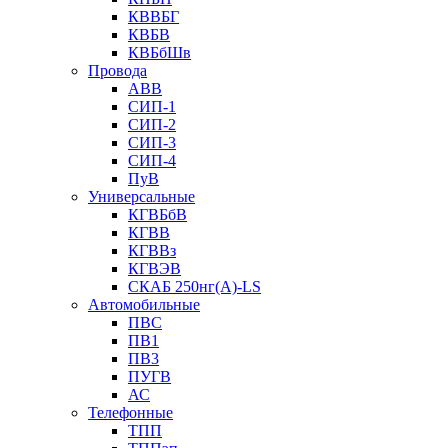
КВВБГ
КВБВ
КВБбШв
Провода
АВВ
СИП-1
СИП-2
СИП-3
СИП-4
ПуВ
Универсальные
КГВБбВ
КГВВ
КГВВз
КГВЭВ
СКАБ 250нг(А)-LS
Автомобильные
ПВС
ПВ1
ПВ3
ПУГВ
АС
Телефонные
ТПП