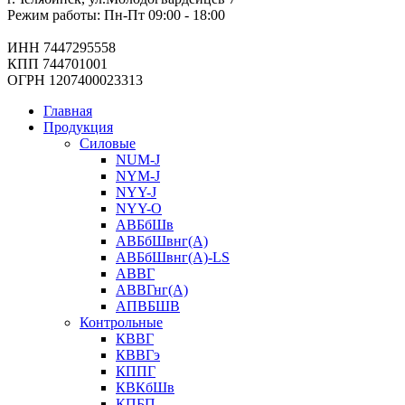
Режим работы: Пн-Пт 09:00 - 18:00
ИНН 7447295558
КПП 744701001
ОГРН 1207400023313
Главная
Продукция
Силовые
NUM-J
NYM-J
NYY-J
NYY-O
АВБбШв
АВБбШвнг(А)
АВБбШвнг(А)-LS
АВВГ
АВВГнг(А)
АПВБШВ
Контрольные
КВВГ
КВВГэ
КППГ
КВКбШв
КПБП