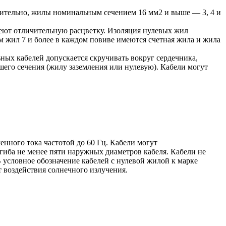
чительно, жилы номинальным сечением 16 мм2 и выше — 3, 4 и
еют отличительную расцветку. Изоляция нулевых жил
ом жил 7 и более в каждом повиве имеются счетная жила и жила
ых кабелей допускается скручивать вокруг сердечника,
его сечения (жилу заземления или нулевую). Кабели могут
нного тока частотой до 60 Гц. Кабели могут
гиба не менее пяти наружных диаметров кабеля. Кабели не
 условное обозначение кабелей с нулевой жилой к марке
т воздействия солнечного излучения.