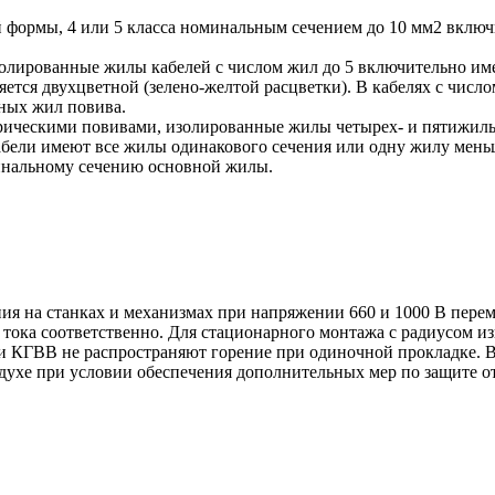
й формы, 4 или 5 класса номинальным сечением до 10 мм2 вклю
олированные жилы кабелей с числом жил до 5 включительно им
ется двухцветной (зелено-желтой расцветки). В кабелях с числ
ьных жил повива.
ическими повивами, изолированные жилы четырех- и пятижильн
бели имеют все жилы одинакового сечения или одну жилу меньш
инальному сечению основной жилы.
я на станках и механизмах при напряжении 660 и 1000 В переме
тока соответственно. Для стационарного монтажа с радиусом из
ки КГВВ не распространяют горение при одиночной прокладке. В
оздухе при условии обеспечения дополнительных мер по защите о