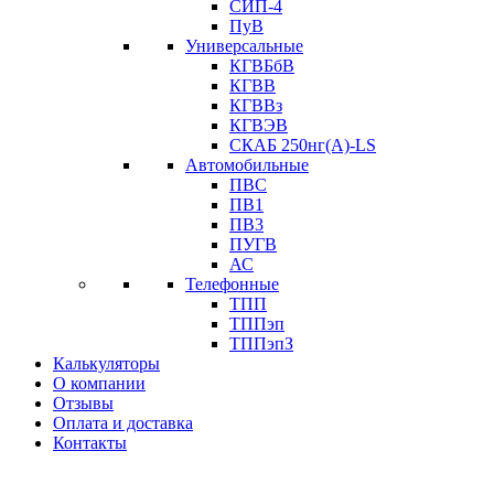
СИП-4
ПуВ
Универсальные
КГВБбВ
КГВВ
КГВВз
КГВЭВ
СКАБ 250нг(А)-LS
Автомобильные
ПВС
ПВ1
ПВ3
ПУГВ
АС
Телефонные
ТПП
ТППэп
ТППэпЗ
Калькуляторы
О компании
Отзывы
Оплата и доставка
Контакты