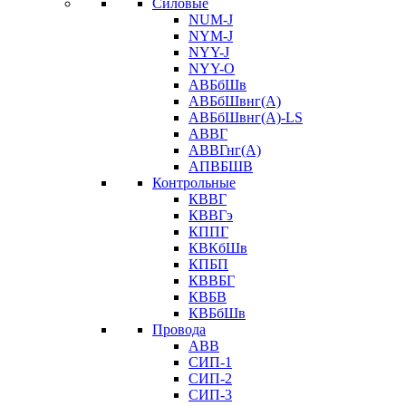
Силовые
NUM-J
NYM-J
NYY-J
NYY-O
АВБбШв
АВБбШвнг(А)
АВБбШвнг(А)-LS
АВВГ
АВВГнг(А)
АПВБШВ
Контрольные
КВВГ
КВВГэ
КППГ
КВКбШв
КПБП
КВВБГ
КВБВ
КВБбШв
Провода
АВВ
СИП-1
СИП-2
СИП-3