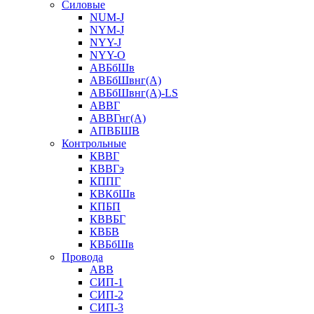
Силовые
NUM-J
NYM-J
NYY-J
NYY-O
АВБбШв
АВБбШвнг(А)
АВБбШвнг(А)-LS
АВВГ
АВВГнг(А)
АПВБШВ
Контрольные
КВВГ
КВВГэ
КППГ
КВКбШв
КПБП
КВВБГ
КВБВ
КВБбШв
Провода
АВВ
СИП-1
СИП-2
СИП-3