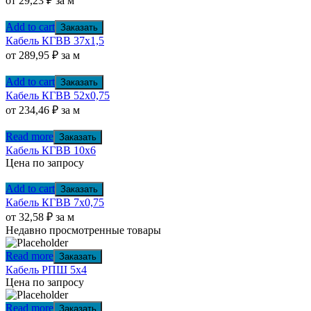
от
29,23
₽
за м
Add to cart
Заказать
Кабель КГВВ 37х1,5
от
289,95
₽
за м
Add to cart
Заказать
Кабель КГВВ 52х0,75
от
234,46
₽
за м
Read more
Заказать
Кабель КГВВ 10х6
Цена по запросу
Add to cart
Заказать
Кабель КГВВ 7х0,75
от
32,58
₽
за м
Недавно просмотренные товары
Read more
Заказать
Кабель РПШ 5х4
Цена по запросу
Read more
Заказать