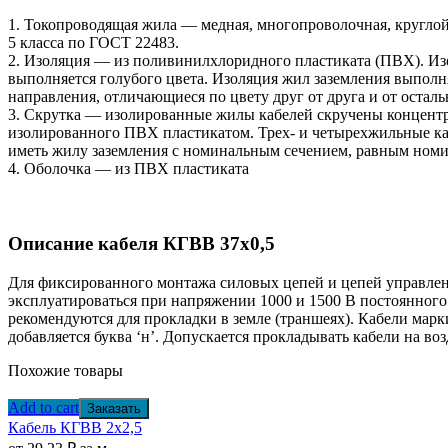
1. Токопроводящая жила — медная, многопроволочная, кругло
5 класса по ГОСТ 22483.
2. Изоляция — из поливинилхлоридного пластиката (ПВХ). Из
выполняется голубого цвета. Изоляция жил заземления выполня
направления, отличающиеся по цвету друг от друга и от остал
3. Скрутка — изолированные жилы кабелей скручены концентр
изолированного ПВХ пластикатом. Трех- и четырехжильные ка
иметь жилу заземления с номинальным сечением, равным ном
4. Оболочка — из ПВХ пластиката
Описание кабеля КГВВ 37х0,5
Для фиксированного монтажа силовых цепей и цепей управлени
эксплуатироваться при напряжении 1000 и 1500 В постоянного 
рекомендуются для прокладки в земле (траншеях). Кабели мар
добавляется буква ‘н’. Допускается прокладывать кабели на в
Похожие товары
Add to cart
Заказать
Кабель КГВВ 2х2,5