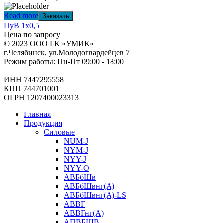
Read more
Заказать
ПуВ 1х0,5
Цена по запросу
© 2023 ООО ГК «УМИК»
г.Челябинск, ул.Молодогвардейцев 7
Режим работы: Пн-Пт 09:00 - 18:00
ИНН 7447295558
КПП 744701001
ОГРН 1207400023313
Главная
Продукция
Силовые
NUM-J
NYM-J
NYY-J
NYY-O
АВБбШв
АВБбШвнг(А)
АВБбШвнг(А)-LS
АВВГ
АВВГнг(А)
АПВБШВ