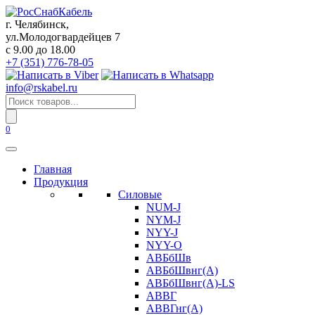
Перейти
к
г. Челябинск,
содержанию
ул.Молодогвардейцев 7
c 9.00 до 18.00
+7 (351) 776-78-05
info@rskabel.ru
Поиск
товаров
0
Главная
Продукция
Силовые
NUM-J
NYM-J
NYY-J
NYY-O
АВБбШв
АВБбШвнг(А)
АВБбШвнг(А)-LS
АВВГ
АВВГнг(А)