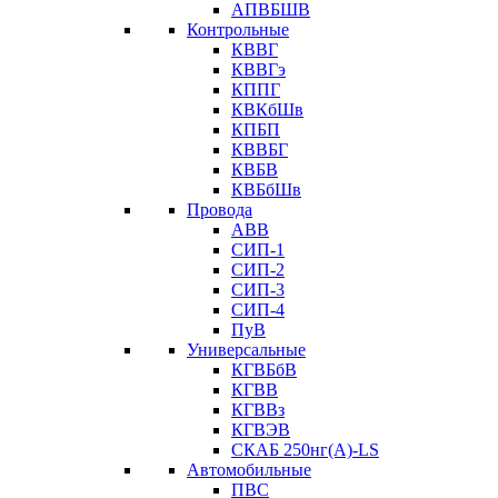
АПВБШВ
Контрольные
КВВГ
КВВГэ
КППГ
КВКбШв
КПБП
КВВБГ
КВБВ
КВБбШв
Провода
АВВ
СИП-1
СИП-2
СИП-3
СИП-4
ПуВ
Универсальные
КГВБбВ
КГВВ
КГВВз
КГВЭВ
СКАБ 250нг(А)-LS
Автомобильные
ПВС