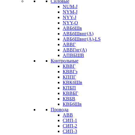
Силовые
NUM-J
NYM-J
NYY-J
NYY-O
АВБбШв
АВБбШвнг(А)
АВБбШвнг(А)-LS
АВВГ
АВВГнг(А)
АПВБШВ
Контрольные
КВВГ
КВВГэ
КППГ
КВКбШв
КПБП
КВВБГ
КВБВ
КВБбШв
Провода
АВВ
СИП-1
СИП-2
СИП-3