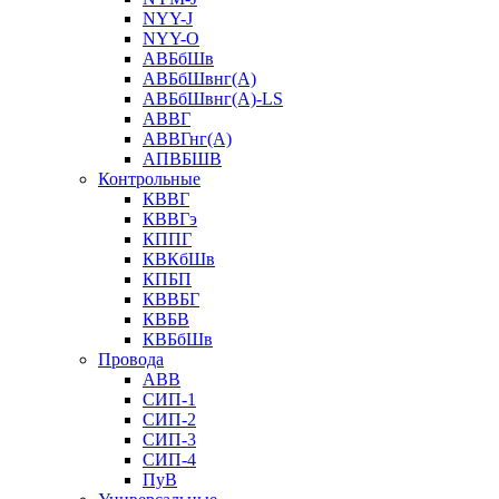
NYY-J
NYY-O
АВБбШв
АВБбШвнг(А)
АВБбШвнг(А)-LS
АВВГ
АВВГнг(А)
АПВБШВ
Контрольные
КВВГ
КВВГэ
КППГ
КВКбШв
КПБП
КВВБГ
КВБВ
КВБбШв
Провода
АВВ
СИП-1
СИП-2
СИП-3
СИП-4
ПуВ