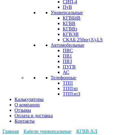
СИП-4
ПуВ
Универсальные
КГВБбВ
КГВВ
КГВВз
КГВЭВ
СКАБ 250нг(А)-LS
Автомобильные
ПВС
ПВ1
ПВ3
ПУГВ
АС
Телефонные
ТПП
ТППэп
ТППэпЗ
Калькуляторы
О компании
Отзывы
Оплата и доставка
Контакты
Главная
Кабели универсальные
КГВВ-ХЛ