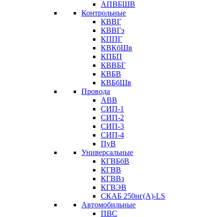
АПВБШВ
Контрольные
КВВГ
КВВГэ
КППГ
КВКбШв
КПБП
КВВБГ
КВБВ
КВБбШв
Провода
АВВ
СИП-1
СИП-2
СИП-3
СИП-4
ПуВ
Универсальные
КГВБбВ
КГВВ
КГВВз
КГВЭВ
СКАБ 250нг(А)-LS
Автомобильные
ПВС