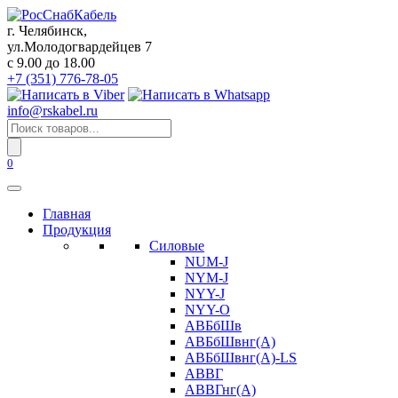
Перейти
к
г. Челябинск,
содержанию
ул.Молодогвардейцев 7
c 9.00 до 18.00
+7 (351) 776-78-05
info@rskabel.ru
Поиск
товаров
0
Главная
Продукция
Силовые
NUM-J
NYM-J
NYY-J
NYY-O
АВБбШв
АВБбШвнг(А)
АВБбШвнг(А)-LS
АВВГ
АВВГнг(А)