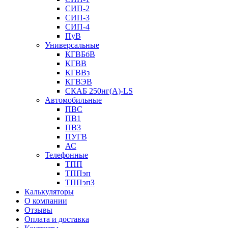
СИП-2
СИП-3
СИП-4
ПуВ
Универсальные
КГВБбВ
КГВВ
КГВВз
КГВЭВ
СКАБ 250нг(А)-LS
Автомобильные
ПВС
ПВ1
ПВ3
ПУГВ
АС
Телефонные
ТПП
ТППэп
ТППэпЗ
Калькуляторы
О компании
Отзывы
Оплата и доставка