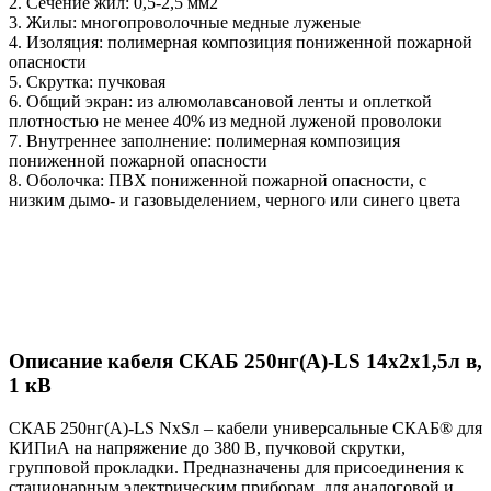
2. Сечение жил: 0,5-2,5 мм2
3. Жилы: многопроволочные медные луженые
4. Изоляция: полимерная композиция пониженной пожарной
опасности
5. Скрутка: пучковая
6. Общий экран: из алюмолавсановой ленты и оплеткой
плотностью не менее 40% из медной луженой проволоки
7. Внутреннее заполнение: полимерная композиция
пониженной пожарной опасности
8. Оболочка: ПВХ пониженной пожарной опасности, с
низким дымо- и газовыделением, черного или синего цвета
Описание кабеля СКАБ 250нг(А)-LS 14x2x1,5л в,
1 кВ
СКАБ 250нг(А)-LS NxSл – кабели универсальные СКАБ® для
КИПиА на напряжение до 380 В, пучковой скрутки,
групповой прокладки. Предназначены для присоединения к
стационарным электрическим приборам, для аналоговой и