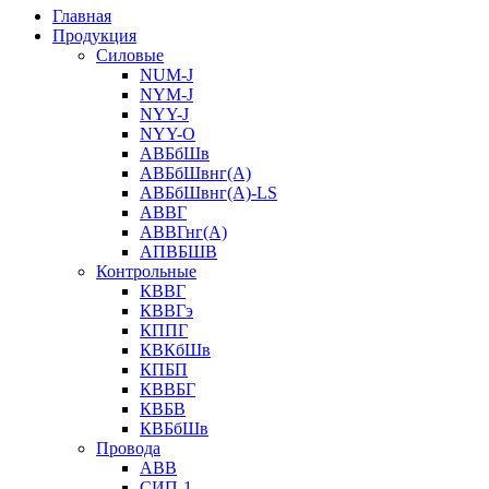
Главная
Продукция
Силовые
NUM-J
NYM-J
NYY-J
NYY-O
АВБбШв
АВБбШвнг(А)
АВБбШвнг(А)-LS
АВВГ
АВВГнг(А)
АПВБШВ
Контрольные
КВВГ
КВВГэ
КППГ
КВКбШв
КПБП
КВВБГ
КВБВ
КВБбШв
Провода
АВВ
СИП-1