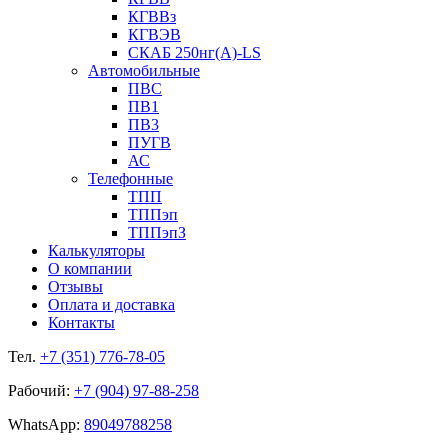
КГВВз
КГВЭВ
СКАБ 250нг(А)-LS
Автомобильные
ПВС
ПВ1
ПВ3
ПУГВ
АС
Телефонные
ТПП
ТППэп
ТППэпЗ
Калькуляторы
О компании
Отзывы
Оплата и доставка
Контакты
Тел.
+7 (351) 776-78-05
Рабочий:
+7 (904) 97-88-258
WhatsApp:
89049788258