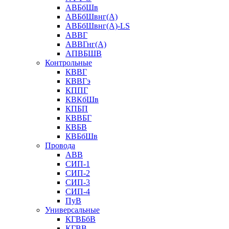
АВБбШв
АВБбШвнг(А)
АВБбШвнг(А)-LS
АВВГ
АВВГнг(А)
АПВБШВ
Контрольные
КВВГ
КВВГэ
КППГ
КВКбШв
КПБП
КВВБГ
КВБВ
КВБбШв
Провода
АВВ
СИП-1
СИП-2
СИП-3
СИП-4
ПуВ
Универсальные
КГВБбВ
КГВВ