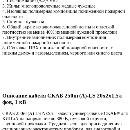
2. Сечение жил: 0,5-2,5 мм2
3. Жилы: многопроволочные медные луженые
4. Изоляция: полимерная композиция пониженной пожарной
опасности
5. Скрутка: пучковая
6. Общий экран: из алюмолавсановой ленты и оплеткой
плотностью не менее 40% из медной луженой проволоки
7. Внутреннее заполнение: полимерная композиция
пониженной пожарной опасности
8. Оболочка: ПВХ пониженной пожарной опасности, с
низким дымо- и газовыделением, черного или синего цвета
Описание кабеля СКАБ 250нг(А)-LS 20x2x1,5л
фов, 1 кВ
СКАБ 250нг(А)-LS NxSл – кабели универсальные СКАБ® для
КИПиА на напряжение до 380 В, пучковой скрутки,
групповой прокладки. Предназначены для присоединения к
стационарным электрическим приборам, для аналоговой и