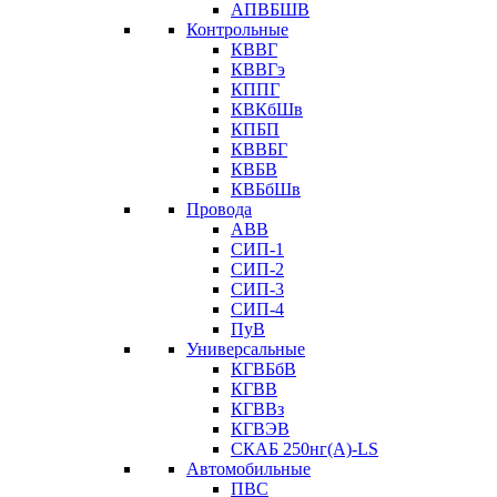
АПВБШВ
Контрольные
КВВГ
КВВГэ
КППГ
КВКбШв
КПБП
КВВБГ
КВБВ
КВБбШв
Провода
АВВ
СИП-1
СИП-2
СИП-3
СИП-4
ПуВ
Универсальные
КГВБбВ
КГВВ
КГВВз
КГВЭВ
СКАБ 250нг(А)-LS
Автомобильные
ПВС