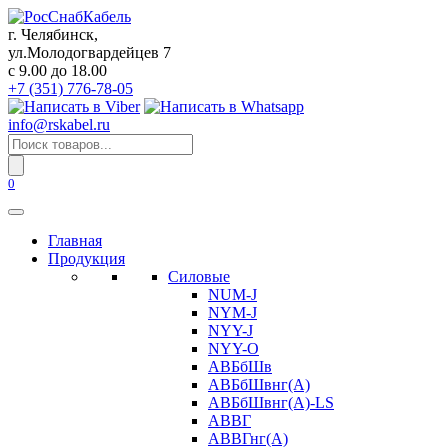
Перейти
к
г. Челябинск,
содержанию
ул.Молодогвардейцев 7
c 9.00 до 18.00
+7 (351) 776-78-05
info@rskabel.ru
Поиск
товаров
0
Главная
Продукция
Силовые
NUM-J
NYM-J
NYY-J
NYY-O
АВБбШв
АВБбШвнг(А)
АВБбШвнг(А)-LS
АВВГ
АВВГнг(А)