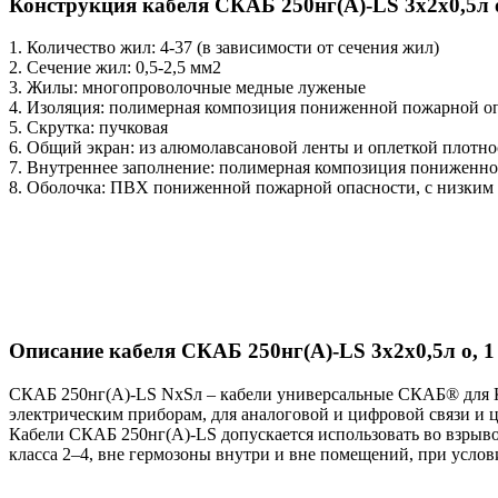
Конструкция кабеля СКАБ 250нг(А)-LS 3x2x0,5л о
1. Количество жил: 4-37 (в зависимости от сечения жил)
2. Сечение жил: 0,5-2,5 мм2
3. Жилы: многопроволочные медные луженые
4. Изоляция: полимерная композиция пониженной пожарной о
5. Скрутка: пучковая
6. Общий экран: из алюмолавсановой ленты и оплеткой плотн
7. Внутреннее заполнение: полимерная композиция пониженн
8. Оболочка: ПВХ пониженной пожарной опасности, с низким 
Описание кабеля СКАБ 250нг(А)-LS 3x2x0,5л о, 1
СКАБ 250нг(А)-LS NxSл – кабели универсальные СКАБ® для К
электрическим приборам, для аналоговой и цифровой связи и ц
Кабели СКАБ 250нг(А)-LS допускается использовать во взрывоо
класса 2–4, вне гермозоны внутри и вне помещений, при усло