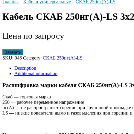
Главная
Кабели универсальные
СКАБ 250нг(А)-LS
Кабель СКАБ 250нг(А)-LS 3x2x
Цена по запросу
Заказать
SKU:
946
Category:
СКАБ 250нг(А)-LS
Description
Additional information
Расшифровка марки кабеля СКАБ 250нг(А)-LS 3x2
Скаб — торговая марка
250 — рабочее переменное напряжение
нг(A) — не распространяет горение при групповой прокладке 
LS — низкие показатели дымо и газовыделения при горении и