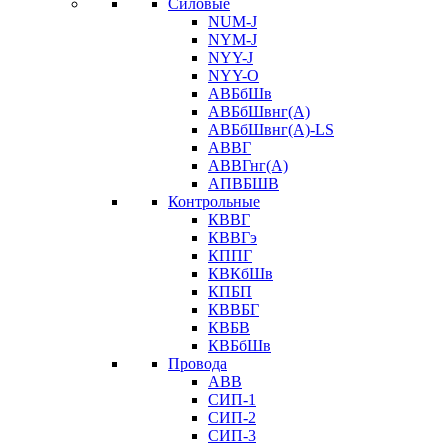
Силовые
NUM-J
NYM-J
NYY-J
NYY-O
АВБбШв
АВБбШвнг(А)
АВБбШвнг(А)-LS
АВВГ
АВВГнг(А)
АПВБШВ
Контрольные
КВВГ
КВВГэ
КППГ
КВКбШв
КПБП
КВВБГ
КВБВ
КВБбШв
Провода
АВВ
СИП-1
СИП-2
СИП-3