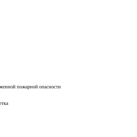
женной пожарной опасности
етка