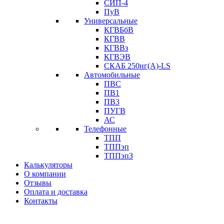
СИП-4
ПуВ
Универсальные
КГВБбВ
КГВВ
КГВВз
КГВЭВ
СКАБ 250нг(А)-LS
Автомобильные
ПВС
ПВ1
ПВ3
ПУГВ
АС
Телефонные
ТПП
ТППэп
ТППэпЗ
Калькуляторы
О компании
Отзывы
Оплата и доставка
Контакты