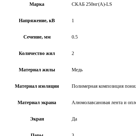
Марка
СКАБ 250нг(А)-LS
Напряжение, кВ
1
Сечение, мм
0.5
Количество жил
2
Материал жилы
Медь
Материал изоляции
Полимерная композиция пони
Материал экрана
Алюмолавсановая лента и опл
Экран
Да
Пары
3