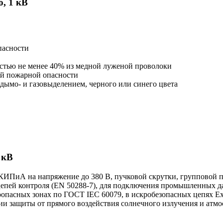
, 1 кВ
пасности
остью не менее 40% из медной луженой проволоки
ой пожарной опасности
дымо- и газовыделением, черного или синего цвета
 кВ
ИПиА на напряжение до 380 В, пучковой скрутки, групповой п
епей контроля (EN 50288-7), для подключения промышленных дат
пасных зонах по ГОСТ IEC 60079, в искробезопасных цепях Ex-i
вии защиты от прямого воздействия солнечного излучения и атм