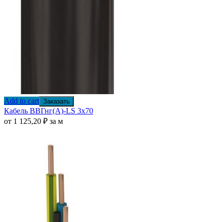
Add to cart
Заказать
Кабель ВВГнг(А)-LS 3х70
от
1 125,20
₽
за м