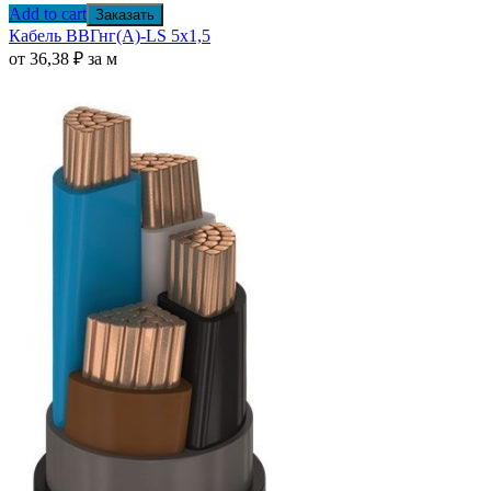
Add to cart
Заказать
Кабель ВВГнг(А)-LS 5х1,5
от
36,38
₽
за м