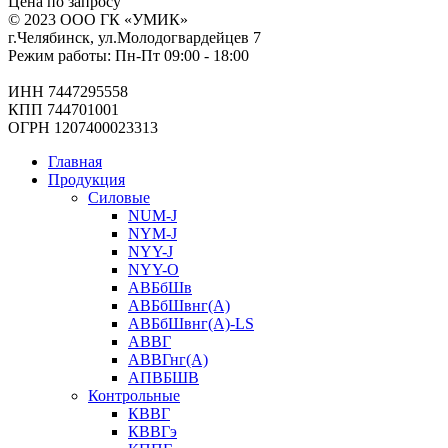
Цена по запросу
© 2023 ООО ГК «УМИК»
г.Челябинск, ул.Молодогвардейцев 7
Режим работы: Пн-Пт 09:00 - 18:00
ИНН 7447295558
КПП 744701001
ОГРН 1207400023313
Главная
Продукция
Силовые
NUM-J
NYM-J
NYY-J
NYY-O
АВБбШв
АВБбШвнг(А)
АВБбШвнг(А)-LS
АВВГ
АВВГнг(А)
АПВБШВ
Контрольные
КВВГ
КВВГэ