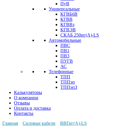
ПуВ
Универсальные
КГВБбВ
КГВВ
КГВВз
КГВЭВ
СКАБ 250нг(А)-LS
Автомобильные
ПВС
ПВ1
ПВ3
ПУГВ
АС
Телефонные
ТПП
ТППэп
ТППэпЗ
Калькуляторы
О компании
Отзывы
Оплата и доставка
Контакты
Главная
Силовые кабели
ВВГнг(А)-LS