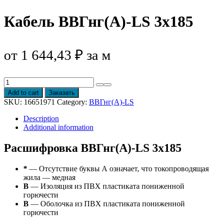
Кабель ВВГнг(А)-LS 3х185
от
1 644,43
₽
за м
Кабель
ВВГнг(А)-
Add to cart
Заказать
LS
SKU:
16651971
Category:
ВВГнг(А)-LS
3х185
quantity
Description
Additional information
Расшифровка ВВГнг(А)-LS 3х185
*
— Отсутствие буквы А означает, что токопроводящая
жила — медная
В
— Изоляция из ПВХ пластиката пониженной
горючести
В
— Оболочка из ПВХ пластиката пониженной
горючести