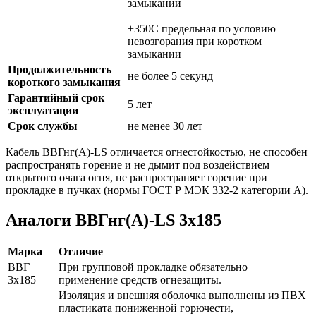
замыкании
+350C предельная по условию
невозгорания при коротком
замыкании
Продолжительность
не более 5 секунд
короткого замыкания
Гарантийный срок
5 лет
эксплуатации
Срок службы
не менее 30 лет
Кабель ВВГнг(А)-LS отличается огнестойкостью, не способен
распространять горение и не дымит под воздействием
открытого очага огня, не распространяет горение при
прокладке в пучках (нормы ГОСТ Р МЭК 332-2 категории А).
Аналоги ВВГнг(А)-LS 3х185
Марка
Отличие
ВВГ
При групповой прокладке обязательно
3х185
применение средств огнезащиты.
Изоляция и внешняя оболочка выполнены из ПВХ
пластиката пониженной горючести,