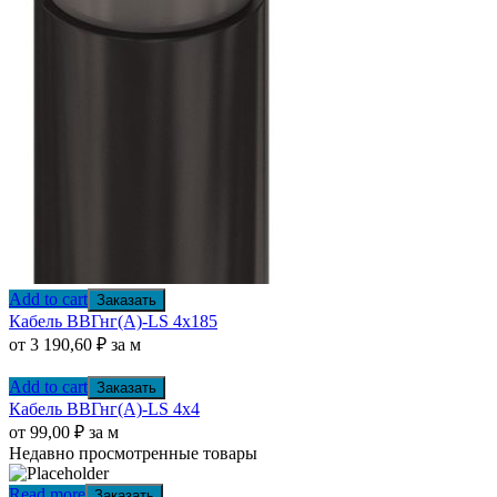
Add to cart
Заказать
Кабель ВВГнг(А)-LS 4х185
от
3 190,60
₽
за м
Add to cart
Заказать
Кабель ВВГнг(А)-LS 4х4
от
99,00
₽
за м
Недавно просмотренные товары
Read more
Заказать