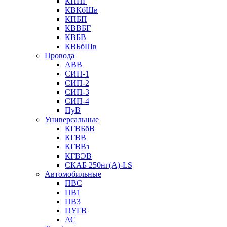
КППГ
КВКбШв
КПБП
КВВБГ
КВБВ
КВБбШв
Провода
АВВ
СИП-1
СИП-2
СИП-3
СИП-4
ПуВ
Универсальные
КГВБбВ
КГВВ
КГВВз
КГВЭВ
СКАБ 250нг(А)-LS
Автомобильные
ПВС
ПВ1
ПВ3
ПУГВ
АС