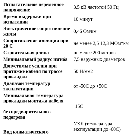
Испытательное переменное
3,5 кВ частотой 50 Гц
напряжение
Время выдержки при
10 минут
испытании
Электрическое сопротивление
0,46 Ом/км
жилы
Сопротивление изоляции при
не менее 2,5-12,3 МОм*км
20 С
Строительная длина
не менее 200 метров
Минимальный радиус изгиба
7,5 наружных диаметров
Допустимые усилия при
протяжке кабеля по трассе
50 Н/мм2
прокладки
Диапазон температур
от -50С до +50С
эксплуатации
Минимальная температура
прокладки монтажа кабеля
-15С
без предварительного
подогрева
УХЛ (температура
эксплуатации до -60С)
Вид климатического