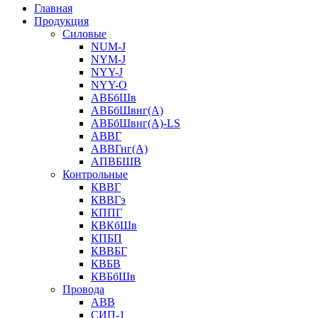
Главная
Продукция
Силовые
NUM-J
NYM-J
NYY-J
NYY-O
АВБбШв
АВБбШвнг(А)
АВБбШвнг(А)-LS
АВВГ
АВВГнг(А)
АПВБШВ
Контрольные
КВВГ
КВВГэ
КППГ
КВКбШв
КПБП
КВВБГ
КВБВ
КВБбШв
Провода
АВВ
СИП-1