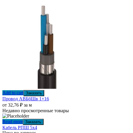
Add to cart
Заказать
Провод АВБбШв 1×16
от
32,76
₽
за м
Недавно просмотренные товары
Read more
Заказать
Кабель РПШ 5х4
Цена по запросу