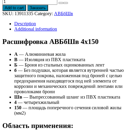
Провод
АВБбШв
Add to cart
Заказать
4х150
SKU:
13911335
Category:
АВБбШв
quantity
Description
Additional information
Расшифровка АВБбШв 4х150
А
— Алюминиевая жила
В
— Изоляция из ПВХ пластиката
Б
— Броня из стальных оцинкованных лент
б
— Без подушки, которая является вутренней частью
защитного покрова, наложенная под броней с целью
предохранения находящегося под ней элемента от
коррозии и механических повреждений лентами или
проволоками брони
Шв
— Выпрессованный шланг из ПВХ пластиката
4
— четырехжильный
150
— площадь поперечного сечения силовой жилы
(мм2)
Область применения: