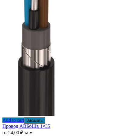
Add to cart
Заказать
Провод АВБбШв 1×35
от
54,00
₽
за м