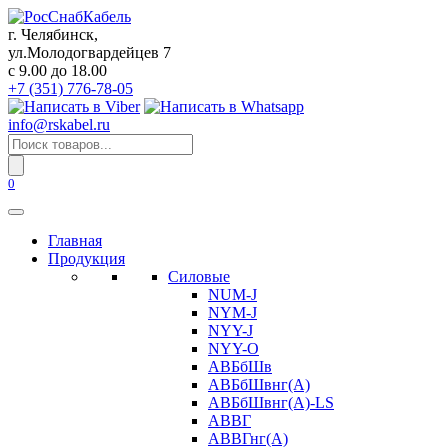
Перейти
к
г. Челябинск,
содержанию
ул.Молодогвардейцев 7
c 9.00 до 18.00
+7 (351) 776-78-05
info@rskabel.ru
Поиск
товаров
0
Главная
Продукция
Силовые
NUM-J
NYM-J
NYY-J
NYY-O
АВБбШв
АВБбШвнг(А)
АВБбШвнг(А)-LS
АВВГ
АВВГнг(А)