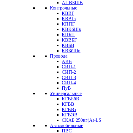
АПВБШВ
Контрольные
КВВГ
КВВГэ
КППГ
КВКбШв
КПБП
КВВБГ
КВБВ
КВБбШв
Провода
АВВ
СИП-1
СИП-2
СИП-3
СИП-4
ПуВ
Универсальные
КГВБбВ
КГВВ
КГВВз
КГВЭВ
СКАБ 250нг(А)-LS
Автомобильные
ПВС