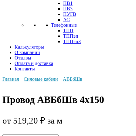
ПВ1
ПВ3
ПУГВ
АС
Телефонные
ТПП
ТППэп
ТППэпЗ
Калькуляторы
О компании
Отзывы
Оплата и доставка
Контакты
Главная
Силовые кабели
АВБбШв
Провод АВБбШв 4х150
от
519,20
₽
за м