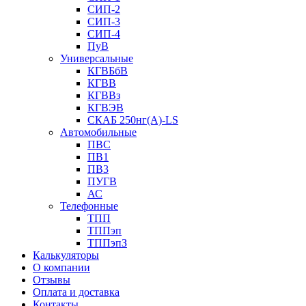
СИП-2
СИП-3
СИП-4
ПуВ
Универсальные
КГВБбВ
КГВВ
КГВВз
КГВЭВ
СКАБ 250нг(А)-LS
Автомобильные
ПВС
ПВ1
ПВ3
ПУГВ
АС
Телефонные
ТПП
ТППэп
ТППэпЗ
Калькуляторы
О компании
Отзывы
Оплата и доставка
Контакты