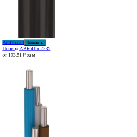
Add to cart
Заказать
Провод АВБбШв 2×35
от
103,51
₽
за м