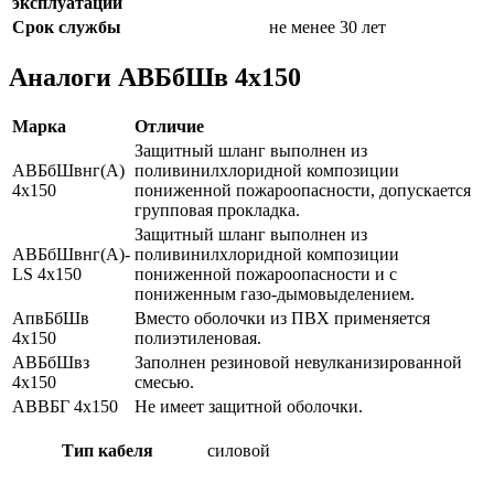
эксплуатации
Срок службы
не менее 30 лет
Аналоги АВБбШв 4х150
Марка
Отличие
Защитный шланг выполнен из
АВБбШвнг(А)
поливинилхлоридной композиции
4х150
пониженной пожароопасности, допускается
групповая прокладка.
Защитный шланг выполнен из
АВБбШвнг(А)-
поливинилхлоридной композиции
LS 4х150
пониженной пожароопасности и с
пониженным газо-дымовыделением.
АпвБбШв
Вместо оболочки из ПВХ применяется
4х150
полиэтиленовая.
АВБбШвз
Заполнен резиновой невулканизированной
4х150
смесью.
АВВБГ 4х150
Не имеет защитной оболочки.
Тип кабеля
силовой