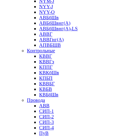
NYM-J
NYY-J
NYY-O
АВБбШв
АВБбШвнг(А)
АВБбШвнг(А)-LS
АВВГ
АВВГнг(А)
АПВБШВ
Контрольные
КВВГ
КВВГэ
КППГ
КВКбШв
КПБП
КВВБГ
КВБВ
КВБбШв
Провода
АВВ
СИП-1
СИП-2
СИП-3
СИП-4
ПуВ