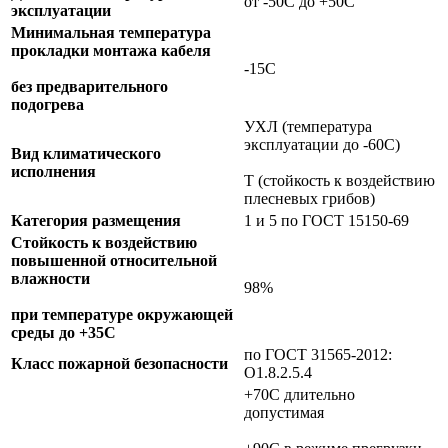
от -50С до +50С
эксплуатации
Минимальная температура
прокладки монтажа кабеля
-15С
без предварительного
подогрева
УХЛ (температура
эксплуатации до -60С)
Вид климатического
исполнения
Т (стойкость к воздействию
плесневых грибов)
Категория размещения
1 и 5 по ГОСТ 15150-69
Стойкость к воздействию
повышенной относительной
влажности
98%
при температуре окружающей
среды до +35С
по ГОСТ 31565-2012:
Класс пожарной безопасности
О1.8.2.5.4
+70C длительно
допустимая