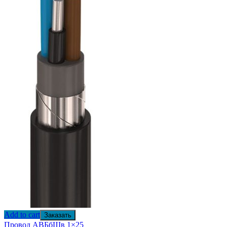
Add to cart
Заказать
Провод АВБбШв 1×25