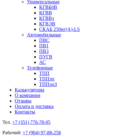
Универсальные
КГВБбВ
КГВВ
КГВВз
КГВЭВ
СКАБ 250нг(А)-LS
Автомобильные
ПВС
ПВ1
ПВ3
ПУГВ
АС
Телефонные
ТПП
ТППэп
ТППэпЗ
Калькуляторы
О компании
Отзывы
Оплата и доставка
Контакты
Тел.
+7 (351) 776-78-05
Рабочий:
+7 (904) 97-88-258