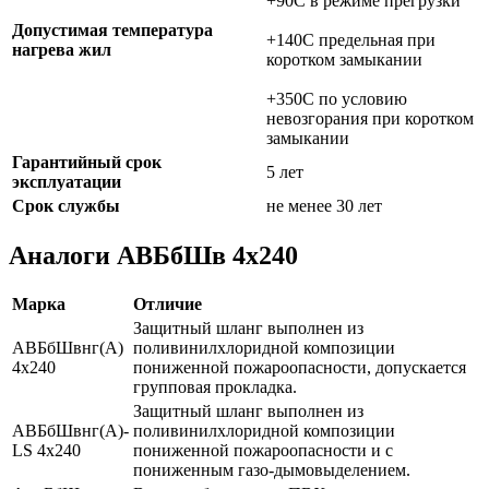
+90C в режиме прегрузки
Допустимая температура
+140C предельная при
нагрева жил
коротком замыкании
+350C по условию
невозгорания при коротком
замыкании
Гарантийный срок
5 лет
эксплуатации
Срок службы
не менее 30 лет
Аналоги АВБбШв 4х240
Марка
Отличие
Защитный шланг выполнен из
АВБбШвнг(А)
поливинилхлоридной композиции
4х240
пониженной пожароопасности, допускается
групповая прокладка.
Защитный шланг выполнен из
АВБбШвнг(А)-
поливинилхлоридной композиции
LS 4х240
пониженной пожароопасности и с
пониженным газо-дымовыделением.