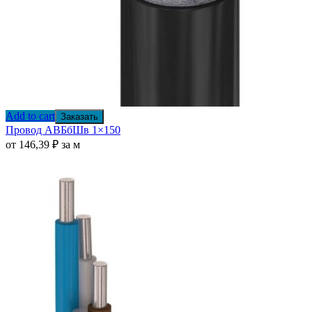
Add to cart
Заказать
Провод АВБбШв 1×150
от
146,39
₽
за м