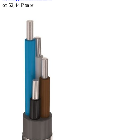
от
52,44
₽
за м