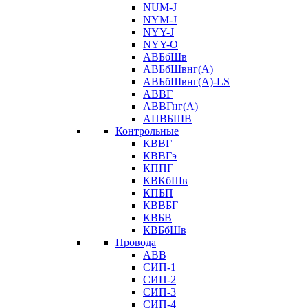
NUM-J
NYM-J
NYY-J
NYY-O
АВБбШв
АВБбШвнг(А)
АВБбШвнг(А)-LS
АВВГ
АВВГнг(А)
АПВБШВ
Контрольные
КВВГ
КВВГэ
КППГ
КВКбШв
КПБП
КВВБГ
КВБВ
КВБбШв
Провода
АВВ
СИП-1
СИП-2
СИП-3
СИП-4