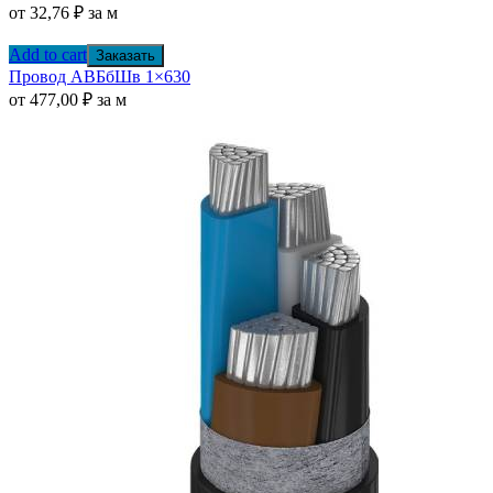
от
32,76
₽
за м
Add to cart
Заказать
Провод АВБбШв 1×630
от
477,00
₽
за м