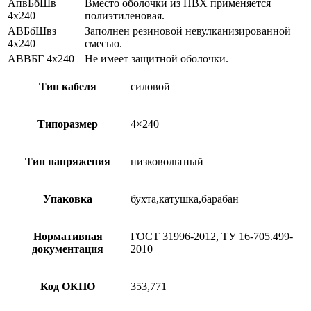
АпвБбШв
Вместо оболочки из ПВХ применяется
4х240
полиэтиленовая.
АВБбШвз
Заполнен резиновой невулканизированной
4х240
смесью.
АВВБГ 4х240
Не имеет защитной оболочки.
Тип кабеля
силовой
Типоразмер
4×240
Тип напряжения
низковольтный
Упаковка
бухта,катушка,барабан
Нормативная
ГОСТ 31996-2012, ТУ 16-705.499-
документация
2010
Код ОКПО
353,771