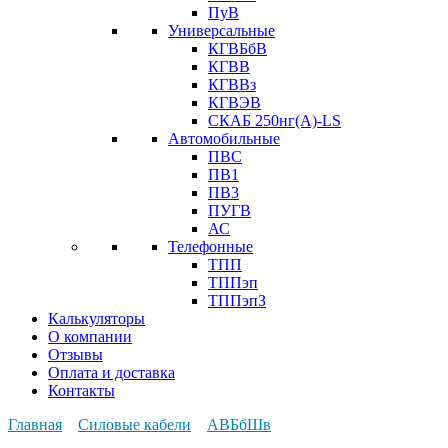
ПуВ
Универсальные
КГВБбВ
КГВВ
КГВВз
КГВЭВ
СКАБ 250нг(А)-LS
Автомобильные
ПВС
ПВ1
ПВ3
ПУГВ
АС
Телефонные
ТПП
ТППэп
ТППэпЗ
Калькуляторы
О компании
Отзывы
Оплата и доставка
Контакты
Главная
Силовые кабели
АВБбШв