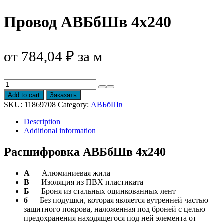
Провод АВБбШв 4х240
от
784,04
₽
за м
Провод
АВБбШв
Add to cart
Заказать
4х240
SKU:
11869708
Category:
АВБбШв
quantity
Description
Additional information
Расшифровка АВБбШв 4х240
А
— Алюминиевая жила
В
— Изоляция из ПВХ пластиката
Б
— Броня из стальных оцинкованных лент
б
— Без подушки, которая является вутренней частью
защитного покрова, наложенная под броней с целью
предохранения находящегося под ней элемента от