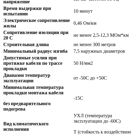
напряжение
Время выдержки при
10 минут
испытании
Электрическое сопротивление
0,46 Ом/км
жилы
Сопротивление изоляции при
не менее 2,5-12,3 МОм*км
20 С
Строительная длина
не менее 300 метров
Минимальный радиус изгиба
7,5 наружных диаметров
Допустимые усилия при
протяжке кабеля по трассе
50 Н/мм2
прокладки
Диапазон температур
от -50С до +50С
эксплуатации
Минимальная температура
прокладки монтажа кабеля
-15С
без предварительного
подогрева
УХЛ (температура
эксплуатации до -60С)
Вид климатического
исполнения
Т (стойкость к воздействию