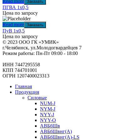
Read more
Заказать
ПГВА 1х0,5
Цена по запросу
Read more
Заказать
ПуВ 1х0,5
Цена по запросу
© 2023 ООО ГК «УМИК»
г.Челябинск, ул.Молодогвардейцев 7
Режим работы: Пн-Пт 09:00 - 18:00
ИНН 7447295558
КПП 744701001
ОГРН 1207400023313
Главная
Продукция
Силовые
NUM-J
NYM-J
NYY-J
NYY-O
АВБбШв
АВБбШвнг(А)
АВБбШвнг(А)-LS