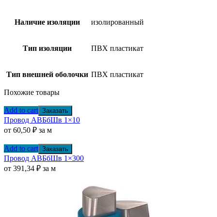
Наличие изоляции
изолированный
Тип изоляции
ПВХ пластикат
Тип внешней оболочки
ПВХ пластикат
Похожие товары
Add to cart
Заказать
Провод АВБбШв 1×10
от
60,50
₽
за м
Add to cart
Заказать
Провод АВБбШв 1×300
от
391,34
₽
за м