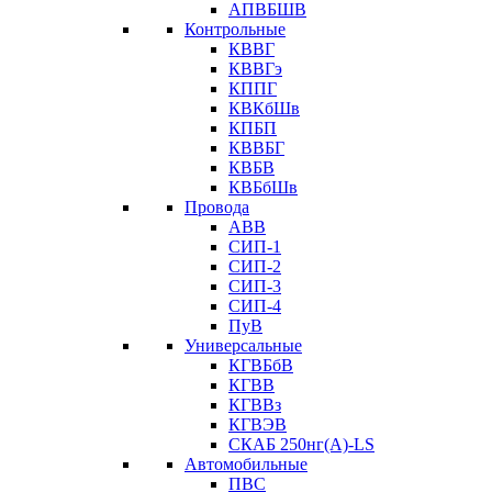
АПВБШВ
Контрольные
КВВГ
КВВГэ
КППГ
КВКбШв
КПБП
КВВБГ
КВБВ
КВБбШв
Провода
АВВ
СИП-1
СИП-2
СИП-3
СИП-4
ПуВ
Универсальные
КГВБбВ
КГВВ
КГВВз
КГВЭВ
СКАБ 250нг(А)-LS
Автомобильные
ПВС