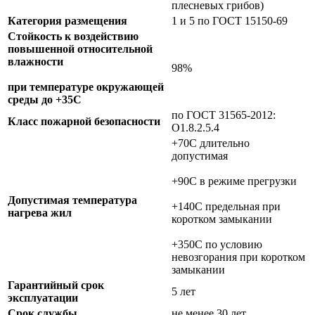
плесневых грибов)
Категория размещения
1 и 5 по ГОСТ 15150-69
Стойкость к воздействию
повышенной относительной
влажности
98%
при температуре окружающей
среды до +35С
по ГОСТ 31565-2012:
Класс пожарной безопасности
О1.8.2.5.4
+70C длительно
допустимая
+90C в режиме прегрузки
Допустимая температура
+140C предельная при
нагрева жил
коротком замыкании
+350C по условию
невозгорания при коротком
замыкании
Гарантийный срок
5 лет
эксплуатации
Срок службы
не менее 30 лет