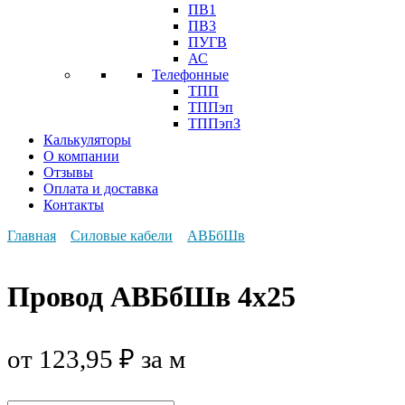
ПВ1
ПВ3
ПУГВ
АС
Телефонные
ТПП
ТППэп
ТППэпЗ
Калькуляторы
О компании
Отзывы
Оплата и доставка
Контакты
Главная
Силовые кабели
АВБбШв
Провод АВБбШв 4х25
от
123,95
₽
за м