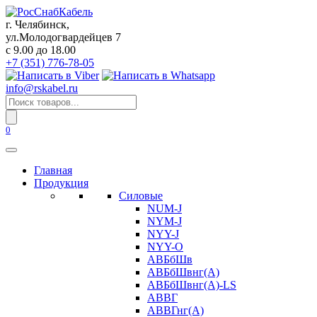
Перейти
к
г. Челябинск,
содержанию
ул.Молодогвардейцев 7
c 9.00 до 18.00
+7 (351) 776-78-05
info@rskabel.ru
Поиск
товаров
0
Главная
Продукция
Силовые
NUM-J
NYM-J
NYY-J
NYY-O
АВБбШв
АВБбШвнг(А)
АВБбШвнг(А)-LS
АВВГ
АВВГнг(А)