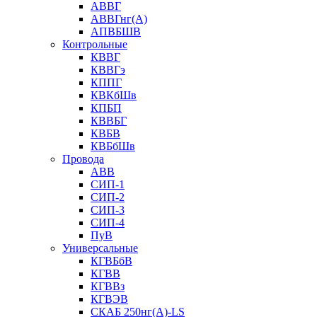
АВВГ
АВВГнг(А)
АПВБШВ
Контрольные
КВВГ
КВВГэ
КППГ
КВКбШв
КПБП
КВВБГ
КВБВ
КВБбШв
Провода
АВВ
СИП-1
СИП-2
СИП-3
СИП-4
ПуВ
Универсальные
КГВБбВ
КГВВ
КГВВз
КГВЭВ
СКАБ 250нг(А)-LS