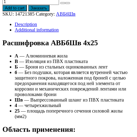
Провод
АВБбШв
Add to cart
Заказать
4х25
SKU:
14721385
Category:
АВБбШв
quantity
Description
Additional information
Расшифровка АВБбШв 4х25
А
— Алюминиевая жила
В
— Изоляция из ПВХ пластиката
Б
— Броня из стальных оцинкованных лент
б
— Без подушки, которая является вутренней частью
защитного покрова, наложенная под броней с целью
предохранения находящегося под ней элемента от
коррозии и механических повреждений лентами или
проволоками брони
Шв
— Выпрессованный шланг из ПВХ пластиката
4
— четырехжильный
25
— площадь поперечного сечения силовой жилы
(мм2)
Область применения: