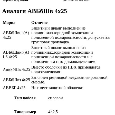
Аналоги АВБбШв 4х25
Марка
Отличие
Защитный шланг выполнен из
АВБбШвнг(А)
поливинилхлоридной композиции
4х25
пониженной пожароопасности, допускается
групповая прокладка.
Защитный шланг выполнен из
АВБбШвнг(А)-
поливинилхлоридной композиции
LS 4х25
пониженной пожароопасности и с
пониженным газо-дымовыделением.
Вместо оболочки из ПВХ применяется
АпвБбШв 4х25
полиэтиленовая.
Заполнен резиновой невулканизированной
АВБбШвз 4х25
смесью.
АВВБГ 4х25
Не имеет защитной оболочки.
Тип кабеля
силовой
Типоразмер
4×2,5