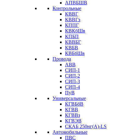
АПВБШВ
Контрольные
КВВГ
КВВГэ
КППГ
КВКбШв
КПБП
КВВБГ
КВБВ
КВБбШв
Провода
АВВ
СИП-1
СИП-2
СИП-3
СИП-4
ПуВ
Универсальные
КГВБбВ
КГВВ
КГВВз
КГВЭВ
СКАБ 250нг(А)-LS
Автомобильные
ПВС