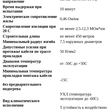
напряжение
Время выдержки при
10 минут
испытании
Электрическое сопротивление
0,46 Ом/км
жилы
Сопротивление изоляции при
не менее 2,5-12,3 МОм*км
20 С
Строительная длина
не менее 450 метров
Минимальный радиус изгиба
7,5 наружных диаметров
Допустимые усилия при
протяжке кабеля по трассе
50 Н/мм2
прокладки
Диапазон температур
от -50С до +50С
эксплуатации
Минимальная температура
прокладки монтажа кабеля
-15С
без предварительного
подогрева
УХЛ (температура
эксплуатации до -60С)
Вид климатического
исполнения
Т (стойкость к воздействию