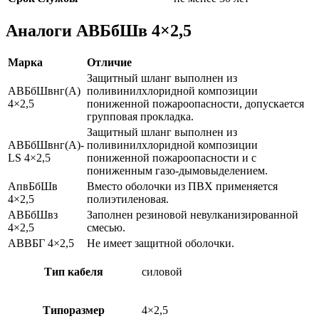
Аналоги АВБбШв 4×2,5
Марка
Отличие
Защитный шланг выполнен из
АВБбШвнг(А)
поливинилхлоридной композиции
4×2,5
пониженной пожароопасности, допускается
групповая прокладка.
Защитный шланг выполнен из
АВБбШвнг(А)-
поливинилхлоридной композиции
LS 4×2,5
пониженной пожароопасности и с
пониженным газо-дымовыделением.
АпвБбШв
Вместо оболочки из ПВХ применяется
4×2,5
полиэтиленовая.
АВБбШвз
Заполнен резиновой невулканизированной
4×2,5
смесью.
АВВБГ 4×2,5
Не имеет защитной оболочки.
Тип кабеля
силовой
Типоразмер
4×2,5