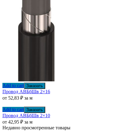
Add to cart
Заказать
Провод АВБбШв 2×16
от
52,83
₽
за м
Add to cart
Заказать
Провод АВБбШв 2×10
от
42,95
₽
за м
Недавно просмотренные товары