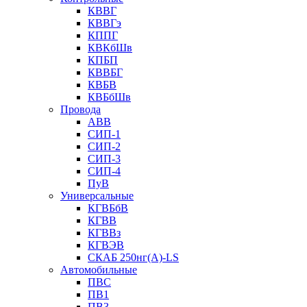
КВВГ
КВВГэ
КППГ
КВКбШв
КПБП
КВВБГ
КВБВ
КВБбШв
Провода
АВВ
СИП-1
СИП-2
СИП-3
СИП-4
ПуВ
Универсальные
КГВБбВ
КГВВ
КГВВз
КГВЭВ
СКАБ 250нг(А)-LS
Автомобильные
ПВС
ПВ1
ПВ3