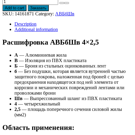
Провод
АВБбШв
Add to cart
Заказать
4x2,5
SKU:
14161871
Category:
АВБбШв
quantity
Description
Additional information
Расшифровка АВБбШв 4×2,5
А
— Алюминиевая жила
В
— Изоляция из ПВХ пластиката
Б
— Броня из стальных оцинкованных лент
б
— Без подушки, которая является вутренней частью
защитного покрова, наложенная под броней с целью
предохранения находящегося под ней элемента от
коррозии и механических повреждений лентами или
проволоками брони
Шв
— Выпрессованный шланг из ПВХ пластиката
4
— четырехжильный
2,5
— площадь поперечного сечения силовой жилы
(мм2)
Область применения: