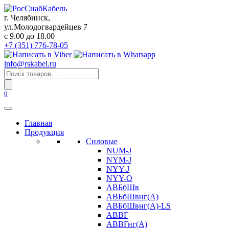
Перейти
к
г. Челябинск,
содержанию
ул.Молодогвардейцев 7
c 9.00 до 18.00
+7 (351) 776-78-05
info@rskabel.ru
Поиск
товаров
0
Главная
Продукция
Силовые
NUM-J
NYM-J
NYY-J
NYY-O
АВБбШв
АВБбШвнг(А)
АВБбШвнг(А)-LS
АВВГ
АВВГнг(А)