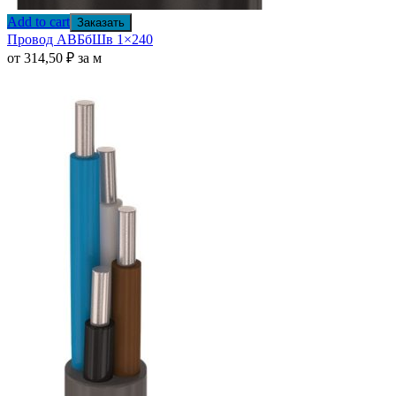
Add to cart
Заказать
Провод АВБбШв 1×240
от
314,50
₽
за м