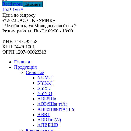
Read more
Заказать
ПуВ 1х0,5
Цена по запросу
© 2023 ООО ГК «УМИК»
г.Челябинск, ул.Молодогвардейцев 7
Режим работы: Пн-Пт 09:00 - 18:00
ИНН 7447295558
КПП 744701001
ОГРН 1207400023313
Главная
Продукция
Силовые
NUM-J
NYM-J
NYY-J
NYY-O
АВБбШв
АВБбШвнг(А)
АВБбШвнг(А)-LS
АВВГ
АВВГнг(А)
АПВБШВ
Контрольные