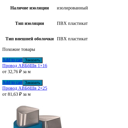
Наличие изоляции
изолированный
Тип изоляции
ПВХ пластикат
Тип внешней оболочки
ПВХ пластикат
Похожие товары
Add to cart
Заказать
Провод АВБбШв 1×16
от
32,76
₽
за м
Add to cart
Заказать
Провод АВБбШв 2×25
от
81,63
₽
за м