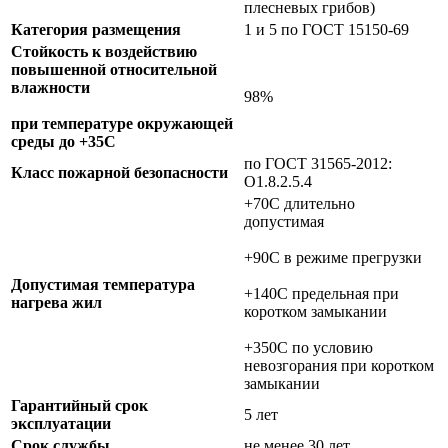
плесневых грибов)
Категория размещения
1 и 5 по ГОСТ 15150-69
Стойкость к воздействию
повышенной относительной
влажности
98%
при температуре окружающей
среды до +35С
по ГОСТ 31565-2012:
Класс пожарной безопасности
О1.8.2.5.4
+70C длительно
допустимая
+90C в режиме прегрузки
Допустимая температура
+140C предельная при
нагрева жил
коротком замыкании
+350C по условию
невозгорания при коротком
замыкании
Гарантийный срок
5 лет
эксплуатации
Срок службы
не менее 30 лет