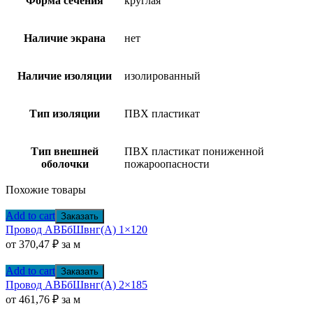
Форма сечения
круглая
Наличие экрана
нет
Наличие изоляции
изолированный
Тип изоляции
ПВХ пластикат
Тип внешней
ПВХ пластикат пониженной
оболочки
пожароопасности
Похожие товары
Add to cart
Заказать
Провод АВБбШвнг(А) 1×120
от
370,47
₽
за м
Add to cart
Заказать
Провод АВБбШвнг(А) 2×185
от
461,76
₽
за м