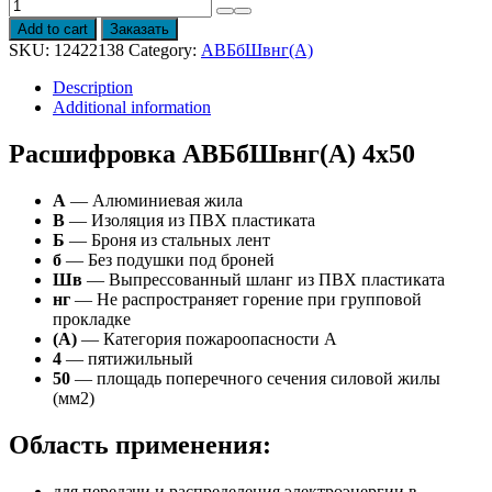
Провод
АВБбШвнг(А)
Add to cart
Заказать
4х50
SKU:
12422138
Category:
АВБбШвнг(А)
quantity
Description
Additional information
Расшифровка АВБбШвнг(А) 4х50
А
— Алюминиевая жила
В
— Изоляция из ПВХ пластиката
Б
— Броня из стальных лент
б
— Без подушки под броней
Шв
— Выпрессованный шланг из ПВХ пластиката
нг
— Не распространяет горение при групповой
прокладке
(А)
— Категория пожароопасности A
4
— пятижильный
50
— площадь поперечного сечения силовой жилы
(мм2)
Область применения:
для передачи и распределения электроэнергии в