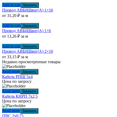
Add to cart
Заказать
Провод АВБбШвнг(А) 1×16
от
31,20
₽
за м
Add to cart
Заказать
Провод АВБбШвнг(А) 1×6
от
13,26
₽
за м
Add to cart
Заказать
Провод АВБбШвнг(А) 2×10
от
33,15
₽
за м
Недавно просмотренные товары
Read more
Заказать
Кабель РПШ 5х4
Цена по запросу
Read more
Заказать
Кабель КНРП 7х2,5
Цена по запросу
Read more
Заказать
ПВС 2х0,75