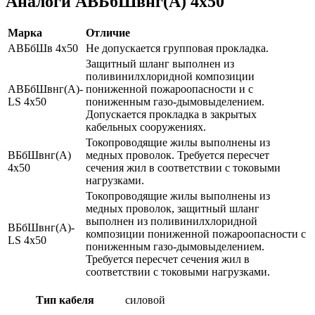
Аналоги АВБбШвнг(А) 4х50
Марка
Отличие
АВБбШв 4х50
Не допускается групповая прокладка.
Защитный шланг выполнен из
поливинилхлоридной композиции
АВБбШвнг(А)-
пониженной пожароопасности и с
LS 4х50
пониженным газо-дымовыделением.
Допускается прокладка в закрытых
кабельных сооружениях.
Токопроводящие жилы выполнены из
ВБбШвнг(А)
медных проволок. Требуется пересчет
4х50
сечения жил в соответствии с токовыми
нагрузками.
Токопроводящие жилы выполнены из
медных проволок, защитный шланг
выполнен из поливинилхлоридной
ВБбШвнг(А)-
композиции пониженной пожароопасности с
LS 4х50
пониженным газо-дымовыделением.
Требуется пересчет сечения жил в
соответствии с токовыми нагрузками.
Тип кабеля
силовой