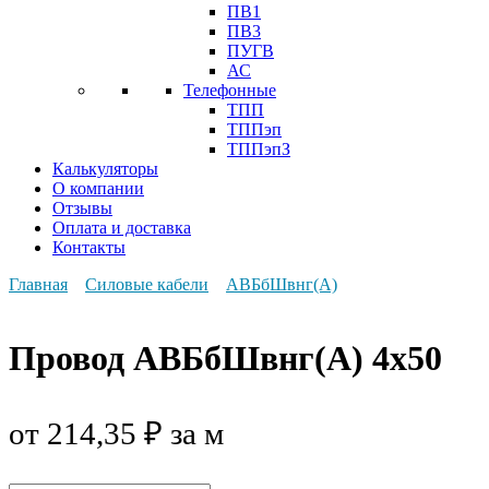
ПВ1
ПВ3
ПУГВ
АС
Телефонные
ТПП
ТППэп
ТППэпЗ
Калькуляторы
О компании
Отзывы
Оплата и доставка
Контакты
Главная
Силовые кабели
АВБбШвнг(А)
Провод АВБбШвнг(А) 4х50
от
214,35
₽
за м