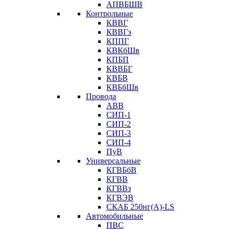
АПВБШВ
Контрольные
КВВГ
КВВГэ
КППГ
КВКбШв
КПБП
КВВБГ
КВБВ
КВБбШв
Провода
АВВ
СИП-1
СИП-2
СИП-3
СИП-4
ПуВ
Универсальные
КГВБбВ
КГВВ
КГВВз
КГВЭВ
СКАБ 250нг(А)-LS
Автомобильные
ПВС