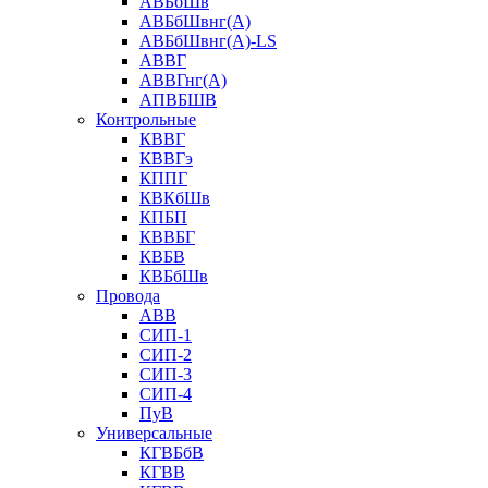
АВБбШв
АВБбШвнг(А)
АВБбШвнг(А)-LS
АВВГ
АВВГнг(А)
АПВБШВ
Контрольные
КВВГ
КВВГэ
КППГ
КВКбШв
КПБП
КВВБГ
КВБВ
КВБбШв
Провода
АВВ
СИП-1
СИП-2
СИП-3
СИП-4
ПуВ
Универсальные
КГВБбВ
КГВВ