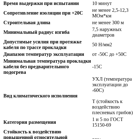
Время выдержки при испытании
10 минут
не менее 2,5-12,3
Сопротивление изоляции при +20С
МОм*км
Строительная длина
не менее 300 м
7,5 наружных
Минимальный радиус изгиба
диаметров
Допустимые усилия при протяжке
50 Н/мм2
кабеля по трассе прокладки
Диапазон температур эксплуатации
от -50С до +50С
Минимальная температура прокладки
кабеля без предварительного
-15С
подогрева
УХЛ (температура
эксплуатации до
-60С)
Вид климатического исполнения
Т (стойкость к
воздействию
плесневых грибов)
1 и 5 по ГОСТ
Категория размещения
15150-69
Стойкость к воздействию
повышенной относительной