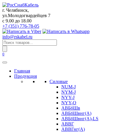
Перейти
к
г. Челябинск,
содержанию
ул.Молодогвардейцев 7
c 9.00 до 18.00
+7 (351) 776-78-05
info@rskabel.ru
Поиск
товаров
0
Главная
Продукция
Силовые
NUM-J
NYM-J
NYY-J
NYY-O
АВБбШв
АВБбШвнг(А)
АВБбШвнг(А)-LS
АВВГ
АВВГнг(А)