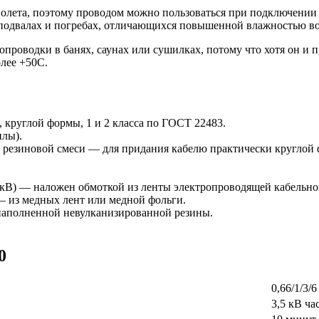
олета, поэтому проводом можно пользоваться при подключении 
 подвалах и погребах, отличающихся повышенной влажностью во
проводки в банях, саунах или сушилках, потому что хотя он и 
лее +50С.
круглой формы, 1 и 2 класса по ГОСТ 22483.
илы).
 резиновой смеси — для придания кабелю практически кругло
 кВ) — наложен обмоткой из ленты электропроводящей кабельно
— из медных лент или медной фольги.
наполненной невулканизированной резины.
0
0,66/1/3/
3,5 кВ ча