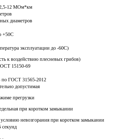
 2,5-12 МОм*км
метров
жных диаметров
о +50С
пература эксплуатации до -60С)
сть к воздействию плесневых грибов)
 ГОСТ 15150-69
.4 по ГОСТ 31565-2012
тельно допустимая
ежиме прегрузки
едельная при коротком замыкании
 условию невозгорания при коротком замыкании
5 секунд