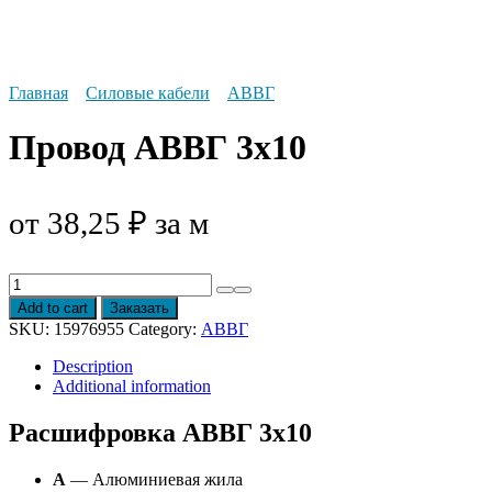
Главная
Силовые кабели
АВВГ
Провод АВВГ 3х10
от
38,25
₽
за м
Провод
АВВГ
Add to cart
Заказать
3х10
SKU:
15976955
Category:
АВВГ
quantity
Description
Additional information
Расшифровка АВВГ 3х10
А
— Алюминиевая жила