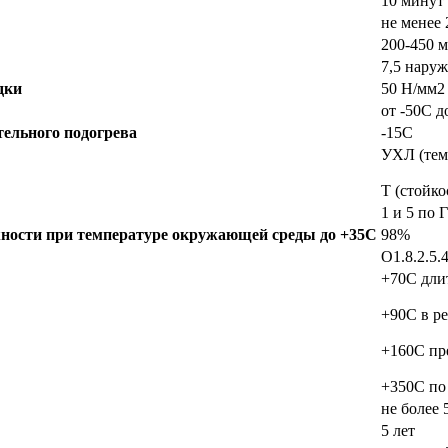
10 минут
не менее
200-450 
7,5 нару
дки
50 Н/мм2
от -50С д
ельного подогрева
-15С
УХЛ (тем
Т (стойко
1 и 5 по
ности при температуре окружающей среды до +35C
98%
О1.8.2.5
+70C дли
+90C в р
+160C пр
+350C по
не более 
5 лет