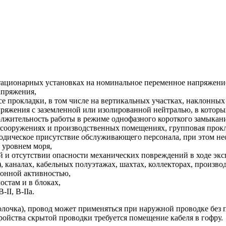
тационарных установках на номинальное переменное напряжение 
апряжения,
се прокладки, в том числе на вертикальных участках, наклонных 
пряжения с заземленной или изолированной нейтралью, в котор
олжительность работы в режиме однофазного короткого замыкания
сооружениях и производственных помещениях, групповая прокла
дическое присутствие обслуживающего персонала, при этом не
д уровнем моря,
й и отсутствии опасности механических повреждений в ходе экс
, каналах, кабельных полуэтажах, шахтах, коллекторах, произ
ионной активностью,
остам и в блоках,
II, В-IIа.
лочка), провод может применяться при наружной проводке без п
ройства скрытой проводки требуется помещение кабеля в гофру.