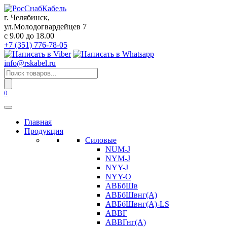
Перейти
к
г. Челябинск,
содержанию
ул.Молодогвардейцев 7
c 9.00 до 18.00
+7 (351) 776-78-05
info@rskabel.ru
Поиск
товаров
0
Главная
Продукция
Силовые
NUM-J
NYM-J
NYY-J
NYY-O
АВБбШв
АВБбШвнг(А)
АВБбШвнг(А)-LS
АВВГ
АВВГнг(А)