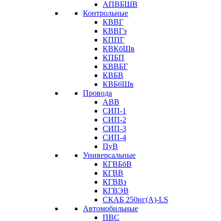
АПВБШВ
Контрольные
КВВГ
КВВГэ
КППГ
КВКбШв
КПБП
КВВБГ
КВБВ
КВБбШв
Провода
АВВ
СИП-1
СИП-2
СИП-3
СИП-4
ПуВ
Универсальные
КГВБбВ
КГВВ
КГВВз
КГВЭВ
СКАБ 250нг(А)-LS
Автомобильные
ПВС