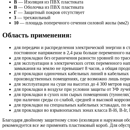
В
— Изоляция из ПВХ пластиката
В
— Оболочка из ПВХ пластиката
Г
— Защитный покров отсутствует
3
— трехжильный
10
— площадь поперечного сечения силовой жилы (мм2)
Область применения:
для передачи и распределения электрической энергии в с
постоянное напряжение в 2,4 раза больше переменного н
для прокладки без ограничения разности уровней по трас
для эксплуатации в электрических сетях переменного на
замыкания на землю не превышает 8 часов, а общая прод
для прокладки одиночных кабельных линий в кабельных 
производственных помещениях, где возможно лишь перио
для эксплуатации на суше на высотах до 4 300 метров на
для прокладки в воздухе при условии защиты от УФ луче
для прокладки в сухих или сырых помещениях (туннелях)
при наличии среды со слабой, средней и высокой корроз
для прокладки на специальных кабельных эстакадах, по м
для прокладки во взрывоопасных зонах класса B-Iб, B-Iг, В-
Благодаря двойному защитному слою (изоляция и наружная обо
рекомендуется все же применять пластиковый короб. Для обуст