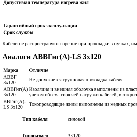
Допустимая температура нагрева жил
Гарантийный срок эксплуатации
Срок службы
Кабели не распространяют горение при прокладке в пучках, 
Аналоги АВВГнг(А)-LS 3х120
Марка
Отличие
АВВГ
Не допускается групповая прокладка кабеля.
3х120
АВВГнг(А)
Изоляция и внешняя оболочка выполнены из пласт
3х120
учетом объема горючей нагрузки кабелей, в откры
ВВГнг(А)-
Токопроводящие жилы выполнены из медных провол
LS 3х120
Тип кабеля
силовой
Типоразмер
3×120