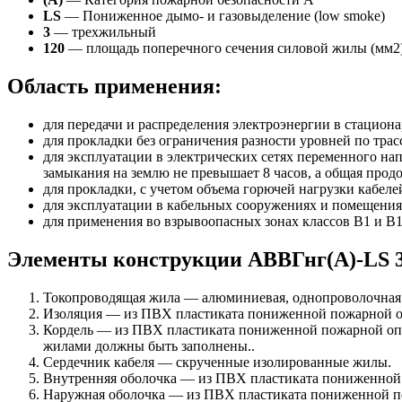
LS
— Пониженное дымо- и газовыделение (low smoke)
3
— трехжильный
120
— площадь поперечного сечения силовой жилы (мм2
Область применения:
для передачи и распределения электроэнергии в стацион
для прокладки без ограничения разности уровней по трас
для эксплуатации в электрических сетях переменного на
замыкания на землю не превышает 8 часов, а общая прод
для прокладки, с учетом объема горючей нагрузки кабеле
для эксплуатации в кабельных сооружениях и помещениях
для применения во взрывоопасных зонах классов В1 и В1
Элементы конструкции АВВГнг(А)-LS 
Токопроводящая жила — алюминиевая, однопроволочная и
Изоляция — из ПВХ пластиката пониженной пожарной оп
Кордель — из ПВХ пластиката пониженной пожарной оп
жилами должны быть заполнены..
Сердечник кабеля — скрученные изолированные жилы.
Внутренняя оболочка — из ПВХ пластиката пониженной
Наружная оболочка — из ПВХ пластиката пониженной п