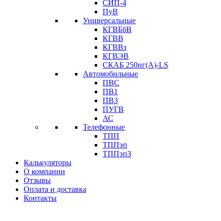
СИП-4
ПуВ
Универсальные
КГВБбВ
КГВВ
КГВВз
КГВЭВ
СКАБ 250нг(А)-LS
Автомобильные
ПВС
ПВ1
ПВ3
ПУГВ
АС
Телефонные
ТПП
ТППэп
ТППэпЗ
Калькуляторы
О компании
Отзывы
Оплата и доставка
Контакты