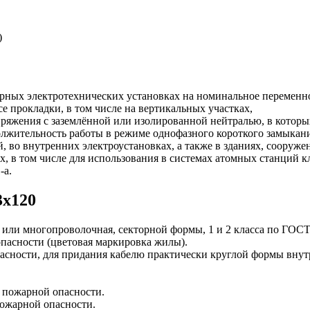
)
арных электротехнических установках на номинальное переменно
се прокладки, в том числе на вертикальных участках,
пряжения с заземлённой или изолированной нейтралью, в котор
олжительность работы в режиме однофазного короткого замыкания
й, во внутренних электроустановках, а также в зданиях, сооруж
, в том числе для использования в системах атомных станций к
-а.
3х120
ли многопроволочная, секторной формы, 1 и 2 класса по ГОСТ
асности (цветовая маркировка жилы).
асности, для придания кабелю практически круглой формы вн
 пожарной опасности.
ожарной опасности.