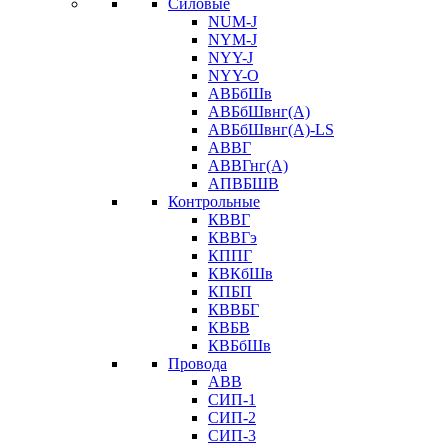
Силовые
NUM-J
NYM-J
NYY-J
NYY-O
АВБбШв
АВБбШвнг(А)
АВБбШвнг(А)-LS
АВВГ
АВВГнг(А)
АПВБШВ
Контрольные
КВВГ
КВВГэ
КППГ
КВКбШв
КПБП
КВВБГ
КВБВ
КВБбШв
Провода
АВВ
СИП-1
СИП-2
СИП-3