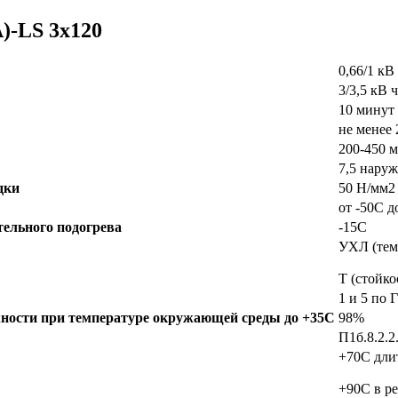
)-LS 3х120
0,66/1 кВ
3/3,5 кВ 
10 минут
не менее
200-450 
7,5 нару
дки
50 Н/мм2
от -50С д
ельного подогрева
-15С
УХЛ (тем
Т (стойко
1 и 5 по
ности при температуре окружающей среды до +35C
98%
П1б.8.2.
+70C дли
+90C в р