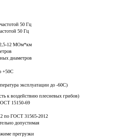
 частотой 50 Гц
частотой 50 Гц
 2,5-12 МОм*км
метров
жных диаметров
о +50С
пература эксплуатации до -60С)
сть к воздействию плесневых грибов)
 ГОСТ 15150-69
2.2 по ГОСТ 31565-2012
тельно допустимая
ежиме прегрузки