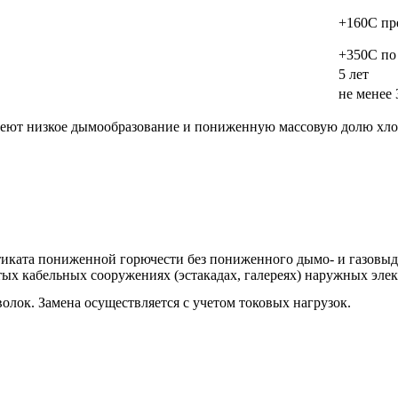
+160C пр
+350C по
5 лет
не менее 
имеют низкое дымообразование и пониженную массовую долю хло
иката пониженной горючести без пониженного дымо- и газовыде
тых кабельных сооружениях (эстакадах, галереях) наружных элек
ок. Замена осуществляется с учетом токовых нагрузок.