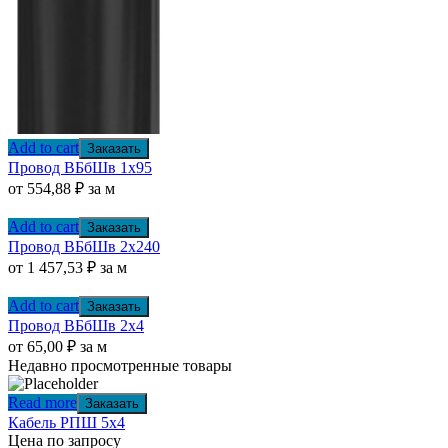
Add to cart
Заказать
Провод ВБбШв 1х95
от
554,88
₽
за м
Add to cart
Заказать
Провод ВБбШв 2х240
от
1 457,53
₽
за м
Add to cart
Заказать
Провод ВБбШв 2х4
от
65,00
₽
за м
Недавно просмотренные товары
Read more
Заказать
Кабель РПШ 5х4
Цена по запросу