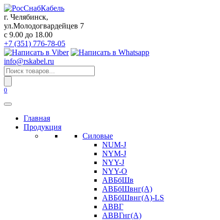
Перейти
к
г. Челябинск,
содержанию
ул.Молодогвардейцев 7
c 9.00 до 18.00
+7 (351) 776-78-05
info@rskabel.ru
Поиск
товаров
0
Главная
Продукция
Силовые
NUM-J
NYM-J
NYY-J
NYY-O
АВБбШв
АВБбШвнг(А)
АВБбШвнг(А)-LS
АВВГ
АВВГнг(А)