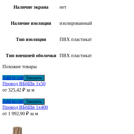
Наличие экрана
нет
Наличие изоляции
изолированный
Тип изоляции
ПВХ пластикат
Тип внешней оболочки
ПВХ пластикат
Похожие товары
Add to cart
Заказать
Провод ВБбШв 1х50
от
325,42
₽
за м
Add to cart
Заказать
Провод ВБбШв 1х400
от
1 992,90
₽
за м