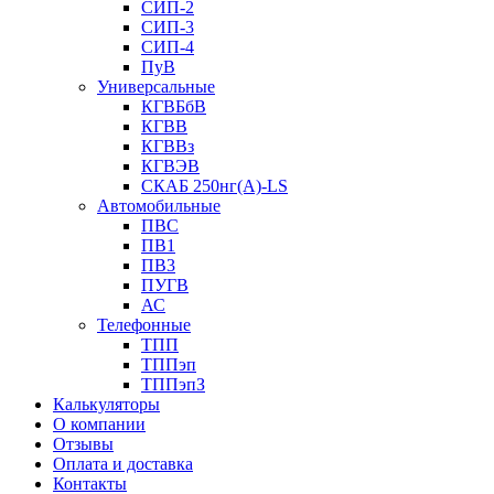
СИП-2
СИП-3
СИП-4
ПуВ
Универсальные
КГВБбВ
КГВВ
КГВВз
КГВЭВ
СКАБ 250нг(А)-LS
Автомобильные
ПВС
ПВ1
ПВ3
ПУГВ
АС
Телефонные
ТПП
ТППэп
ТППэпЗ
Калькуляторы
О компании
Отзывы
Оплата и доставка
Контакты