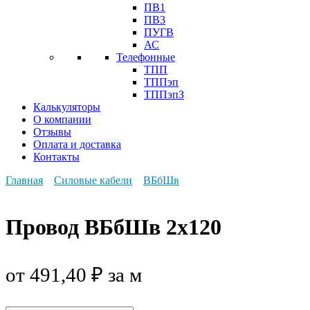
ПВ1
ПВ3
ПУГВ
АС
Телефонные
ТПП
ТППэп
ТППэпЗ
Калькуляторы
О компании
Отзывы
Оплата и доставка
Контакты
Главная
Силовые кабели
ВБбШв
Провод ВБбШв 2х120
от
491,40
₽
за м