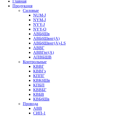
Главная
Продукция
Силовые
NUM-J
NYM-J
NYY-J
NYY-O
АВБбШв
АВБбШвнг(А)
АВБбШвнг(А)-LS
АВВГ
АВВГнг(А)
АПВБШВ
Контрольные
КВВГ
КВВГэ
КППГ
КВКбШв
КПБП
КВВБГ
КВБВ
КВБбШв
Провода
АВВ
СИП-1