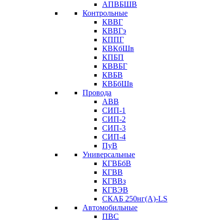
АПВБШВ
Контрольные
КВВГ
КВВГэ
КППГ
КВКбШв
КПБП
КВВБГ
КВБВ
КВБбШв
Провода
АВВ
СИП-1
СИП-2
СИП-3
СИП-4
ПуВ
Универсальные
КГВБбВ
КГВВ
КГВВз
КГВЭВ
СКАБ 250нг(А)-LS
Автомобильные
ПВС