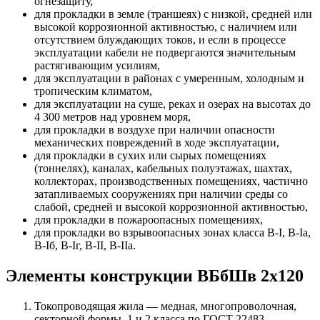
огнезащиту,
для прокладки в земле (траншеях) с низкой, средней или
высокой коррозионной активностью, с наличием или
отсутствием блуждающих токов, и если в процессе
эксплуатации кабели не подвергаются значительным
растягивающим усилиям,
для эксплуатации в районах с умеренным, холодным и
тропическим климатом,
для эксплуатации на суше, реках и озерах на высотах до
4 300 метров над уровнем моря,
для прокладки в воздухе при наличии опасности
механических повреждений в ходе эксплуатации,
для прокладки в сухих или сырых помещениях
(тоннелях), каналах, кабельных полуэтажах, шахтах,
коллекторах, производственных помещениях, частично
затапливаемых сооружениях при наличии среды со
слабой, средней и высокой коррозионной активностью,
для прокладки в пожароопасных помещениях,
для прокладки во взрывоопасных зонах класса B-I, B-Iа,
B-Iб, B-Iг, В-II, В-IIа.
Элементы конструкции ВБбШв 2х120
Токопроводящая жила — медная, многопроволочная,
секторной формы, 1 и 2 класса по ГОСТ 22483.