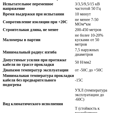
Испытательное переменное
3/3,5/9,5/15 кВ
напряжение
частотой 50 Гц
Время выдержки при испытании
10 минут
не менее 7-50
Сопротивление изоляции при +20С
МОм*км
Строительная длина, не менее
200-450 метров
не более 10-20%
Маломеры в партии
кусками от 50
метров
7,5 наружных
Минимальный радиус изгиба
диаметров
Допустимые усилия при протяжке
50 Н/мм2
кабеля по трассе прокладки
Диапазон температур эксплуатации
от -50С до +50С
Минимальная температура прокладки
кабеля без предварительного
-15С
подогрева
УХЛ (температура
эксплуатации до
-60С)
Вид климатического исполнения
Т (стойкость к
воздействию