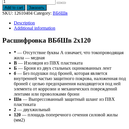
Провод
ВБбШв
Add to cart
Заказать
2х120
SKU:
12610404
Category:
ВБбШв
quantity
Description
Additional information
Расшифровка ВБбШв 2х120
*
— Отсутствие буквы А означает, что токопроводящая
жила — медная
В
— Изоляция из ПВХ пластиката
Б
— Броня из двух стальных оцинкованных лент
б
— Без подушки под броней, которая является
внутренней частью защитного покрова, наложенная под
броней с целью предохранения находящегося под ней
элемента от коррозии и механических повреждений
лентами или проволоками брони
Шв
— Выпрессованный защитный шланг из ПВХ
пластиката
2
— двухжильный
120
— площадь поперечного сечения силовой жилы
(мм2)