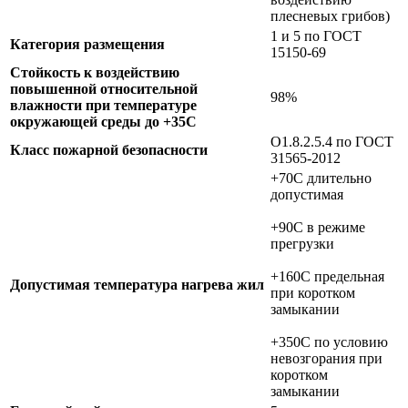
плесневых грибов)
1 и 5 по ГОСТ
Категория размещения
15150-69
Стойкость к воздействию
повышенной относительной
98%
влажности при температуре
окружающей среды до +35C
О1.8.2.5.4 по ГОСТ
Класс пожарной безопасности
31565-2012
+70C длительно
допустимая
+90C в режиме
прегрузки
+160C предельная
Допустимая температура нагрева жил
при коротком
замыкании
+350C по условию
невозгорания при
коротком
замыкании