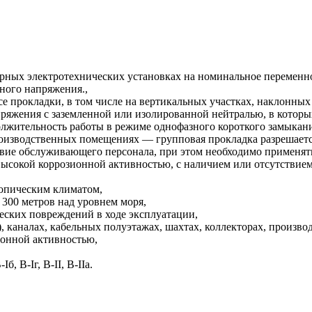
арных электротехнических установках на номинальное переменное
нного напряжения.,
се прокладки, в том числе на вертикальных участках, наклонных
пряжения с заземленной или изолированной нейтралью, в котор
олжительность работы в режиме однофазного короткого замыкания
оизводственных помещениях — групповая прокладка разрешаетс
вие обслуживающего персонала, при этом необходимо применят
 высокой коррозионной активностью, с наличием или отсутствие
ропическим климатом,
4 300 метров над уровнем моря,
еских повреждений в ходе эксплуатации,
, каналах, кабельных полуэтажах, шахтах, коллекторах, произ
ионной активностью,
, B-Iг, В-II, В-IIа.