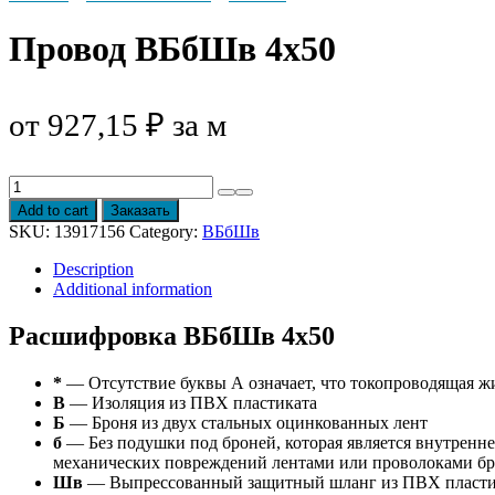
Провод ВБбШв 4х50
от
927,15
₽
за м
Провод
ВБбШв
Add to cart
Заказать
4х50
SKU:
13917156
Category:
ВБбШв
quantity
Description
Additional information
Расшифровка ВБбШв 4х50
*
— Отсутствие буквы А означает, что токопроводящая ж
В
— Изоляция из ПВХ пластиката
Б
— Броня из двух стальных оцинкованных лент
б
— Без подушки под броней, которая является внутренне
механических повреждений лентами или проволоками б
Шв
— Выпрессованный защитный шланг из ПВХ пласти