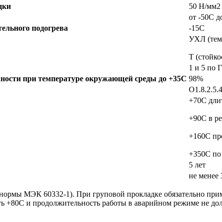
дки
50 Н/мм2
от -50С д
ельного подогрева
-15С
УХЛ (тем
Т (стойко
1 и 5 по
ности при температуре окружающей среды до +35C
98%
О1.8.2.5
+70C дли
+90C в р
+160C пр
+350C по
5 лет
не менее 
(нормы МЭК 60332-1). При груповой прокладке обязательно при
80С и продолжительность работы в аварийном режиме не должна 