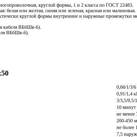
огопроволочная, круглой формы, 1 и 2 класса по ГОСТ 22483.
 белая или желтая, синяя или зеленая, красная или малиновая.
актически круглой формы внутренние и наружные промежутки 
я кабеля ВБбШв-6).
еля ВБбШв-6).
х50
0,66/1/3/
0,91/1,4 
3/3,5/9,5
10 минут
не менее
200-450 
не более 
7,5 нару