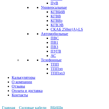
ПуВ
Универсальные
КГВБбВ
КГВВ
КГВВз
КГВЭВ
СКАБ 250нг(А)-LS
Автомобильные
ПВС
ПВ1
ПВ3
ПУГВ
АС
Телефонные
ТПП
ТППэп
ТППэпЗ
Калькуляторы
О компании
Отзывы
Оплата и доставка
Контакты
Главная
Силовые кабели
ВБбШв