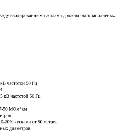
между изолированными жилами должны быть заполнены..
6 кВ частотой 50 Гц
кВ
/15 кВ частотой 50 Гц
 7-50 МОм*км
метров
10-20% кусками от 50 метров
жных диаметров