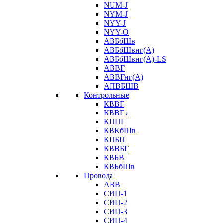
NUM-J
NYM-J
NYY-J
NYY-O
АВБбШв
АВБбШвнг(А)
АВБбШвнг(А)-LS
АВВГ
АВВГнг(А)
АПВБШВ
Контрольные
КВВГ
КВВГэ
КППГ
КВКбШв
КПБП
КВВБГ
КВБВ
КВБбШв
Провода
АВВ
СИП-1
СИП-2
СИП-3
СИП-4