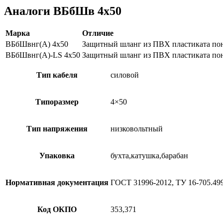
Аналоги ВБбШв 4х50
Марка
Отличие
ВБбШвнг(А) 4х50
Защитный шланг из ПВХ пластиката пон
ВБбШвнг(А)-LS 4х50
Защитный шланг из ПВХ пластиката пон
Тип кабеля
силовой
Типоразмер
4×50
Тип напряжения
низковольтный
Упаковка
бухта,катушка,барабан
Нормативная документация
ГОСТ 31996-2012, ТУ 16-705.49
Код ОКПО
353,371