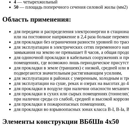
4
— четырехжильный
50
— площадь поперечного сечения силовой жилы (мм2)
Область применения:
для передачи и распределения электроэнергии в стацион
или на постоянное напряжение в 2,4 раза больше переме
для прокладки без ограничения разности уровней по трас
для эксплуатации в электрических сетях переменного на
замыкания на землю не превышает 8 часов, а общая прод
для одиночной прокладки в кабельных сооружениях и пр
помещениях, где возможно лишь периодическое присутст
для прокладки в земле (траншеях) с низкой, средней или
подвергаются значительным растягивающим усилиям,
для эксплуатации в районах с умеренным, холодным и т
для эксплуатации на суше, реках и озерах на высотах до 
для прокладки в воздухе при наличии опасности механич
для прокладки в сухих или сырых помещениях (тоннелях)
при наличии среды со слабой, средней и высокой корроз
для прокладки в пожароопасных помещениях,
для прокладки во взрывоопасных зонах класса B-I, B-Iа, B-Iб
Элементы конструкции ВБбШв 4х50