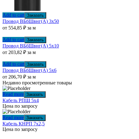
Add to cart
Заказать
Провод ВБбШвнг(А) 3х50
от
554,85
₽
за м
Add to cart
Заказать
Провод ВБбШвнг(А) 5х10
от
203,82
₽
за м
Add to cart
Заказать
Провод ВБбШвнг(А) 5х6
от
206,70
₽
за м
Недавно просмотренные товары
Read more
Заказать
Кабель РПШ 5х4
Цена по запросу
Read more
Заказать
Кабель КНРП 7х2,5
Цена по запросу