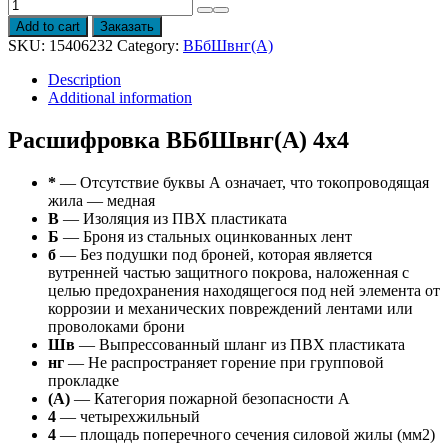
Провод
ВБбШвнг(А)
Add to cart
Заказать
4х4
SKU:
15406232
Category:
ВБбШвнг(А)
quantity
Description
Additional information
Расшифровка ВБбШвнг(А) 4х4
*
— Отсутствие буквы А означает, что токопроводящая
жила — медная
В
— Изоляция из ПВХ пластиката
Б
— Броня из стальных оцинкованных лент
б
— Без подушки под броней, которая является
вутренней частью защитного покрова, наложенная с
целью предохранения находящегося под ней элемента от
коррозии и механических повреждений лентами или
проволоками брони
Шв
— Выпрессованный шланг из ПВХ пластиката
нг
— Не распространяет горение при групповой
прокладке
(А)
— Категория пожарной безопасности A
4
— четырехжильный
4
— площадь поперечного сечения силовой жилы (мм2)