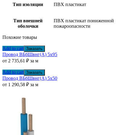
Тип изоляции
ПВХ пластикат
Тип внешней
ПВХ пластикат пониженной
оболочки
пожароопасности
Похожие товары
Add to cart
Заказать
Провод ВБбШвнг(А) 5х95
от
2 735,61
₽
за м
Add to cart
Заказать
Провод ВБбШвнг(А) 5х50
от
1 290,58
₽
за м