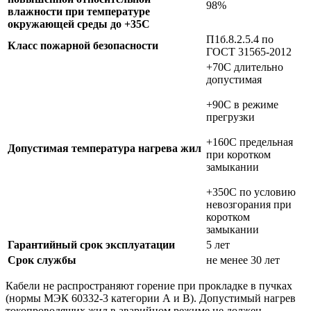
98%
влажности при температуре
окружающей среды до +35C
П1б.8.2.5.4 по
Класс пожарной безопасности
ГОСТ 31565-2012
+70C длительно
допустимая
+90C в режиме
прегрузки
+160C предельная
Допустимая температура нагрева жил
при коротком
замыкании
+350C по условию
невозгорания при
коротком
замыкании
Гарантийный срок эксплуатации
5 лет
Срок службы
не менее 30 лет
Кабели не распространяют горение при прокладке в пучках
(нормы МЭК 60332-3 категории А и В). Допустимый нагрев
токопроводящих жил в аварийном режиме не должен