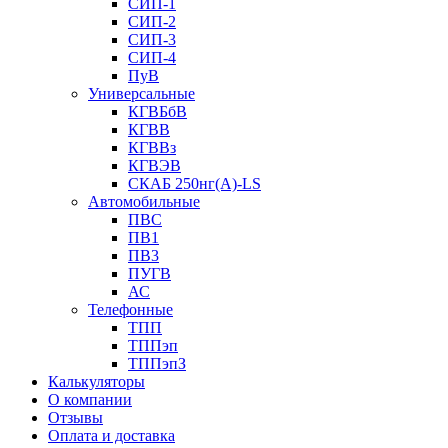
СИП-1
СИП-2
СИП-3
СИП-4
ПуВ
Универсальные
КГВБбВ
КГВВ
КГВВз
КГВЭВ
СКАБ 250нг(А)-LS
Автомобильные
ПВС
ПВ1
ПВ3
ПУГВ
АС
Телефонные
ТПП
ТППэп
ТППэпЗ
Калькуляторы
О компании
Отзывы
Оплата и доставка