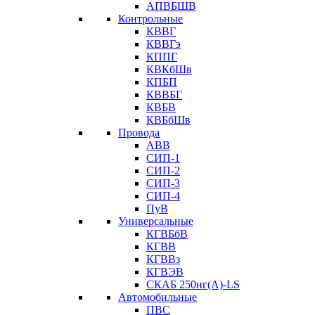
АПВБШВ
Контрольные
КВВГ
КВВГэ
КППГ
КВКбШв
КПБП
КВВБГ
КВБВ
КВБбШв
Провода
АВВ
СИП-1
СИП-2
СИП-3
СИП-4
ПуВ
Универсальные
КГВБбВ
КГВВ
КГВВз
КГВЭВ
СКАБ 250нг(А)-LS
Автомобильные
ПВС