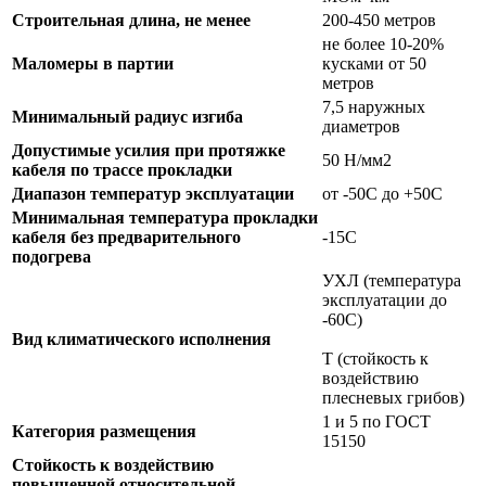
Строительная длина, не менее
200-450 метров
не более 10-20%
Маломеры в партии
кусками от 50
метров
7,5 наружных
Минимальный радиус изгиба
диаметров
Допустимые усилия при протяжке
50 Н/мм2
кабеля по трассе прокладки
Диапазон температур эксплуатации
от -50С до +50С
Минимальная температура прокладки
кабеля без предварительного
-15С
подогрева
УХЛ (температура
эксплуатации до
-60С)
Вид климатического исполнения
Т (стойкость к
воздействию
плесневых грибов)
1 и 5 по ГОСТ
Категория размещения
15150
Стойкость к воздействию
повышенной относительной