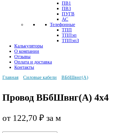
ПВ1
ПВ3
ПУГВ
АС
Телефонные
ТПП
ТППэп
ТППэпЗ
Калькуляторы
О компании
Отзывы
Оплата и доставка
Контакты
Главная
Силовые кабели
ВБбШвнг(А)
Провод ВБбШвнг(А) 4х4
от
122,70
₽
за м