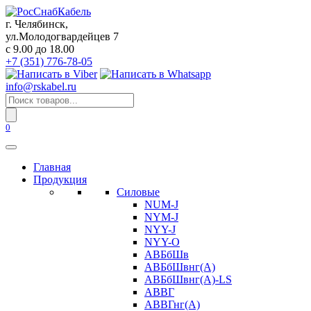
Перейти
к
г. Челябинск,
содержанию
ул.Молодогвардейцев 7
c 9.00 до 18.00
+7 (351) 776-78-05
info@rskabel.ru
Поиск
товаров
0
Главная
Продукция
Силовые
NUM-J
NYM-J
NYY-J
NYY-O
АВБбШв
АВБбШвнг(А)
АВБбШвнг(А)-LS
АВВГ
АВВГнг(А)