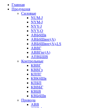
Главная
Продукция
Силовые
NUM-J
NYM-J
NYY-J
NYY-O
АВБбШв
АВБбШвнг(А)
АВБбШвнг(А)-LS
АВВГ
АВВГнг(А)
АПВБШВ
Контрольные
КВВГ
КВВГэ
КППГ
КВКбШв
КПБП
КВВБГ
КВБВ
КВБбШв
Провода
АВВ