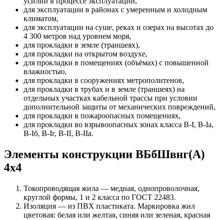
усилий в процессе эксплуатации,
для эксплуатации в районах с умеренным и холодным
климатом,
для эксплуатации на суше, реках и озерах на высотах до
4 300 метров над уровнем моря,
для прокладки в земле (траншеях),
для прокладки на открытом воздухе,
для прокладки в помещениях (объёмах) с повышенной
влажностью,
для прокладки в сооружениях метрополитенов,
для прокладки в трубах и в земле (траншеях) на
отдельных участках кабельной трассы при условии
дополнительной защиты от механических повреждений,
для прокладки в пожароопасных помещениях,
для прокладки во взрывоопасных зонах класса B-I, B-Iа,
B-Iб, B-Iг, В-II, В-IIа.
Элементы конструкции ВБбШвнг(А)
4х4
Токопроводящая жила — медная, однопроволочная,
круглой формы, 1 и 2 класса по ГОСТ 22483.
Изоляция — из ПВХ пластиката. Маркировка жил
цветовая: белая или желтая, синяя или зеленая, красная