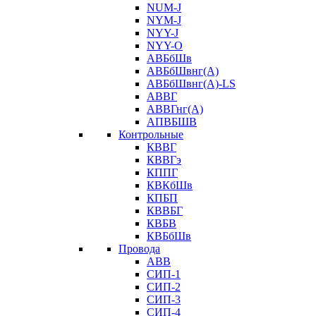
NUM-J
NYM-J
NYY-J
NYY-O
АВБбШв
АВБбШвнг(А)
АВБбШвнг(А)-LS
АВВГ
АВВГнг(А)
АПВБШВ
Контрольные
КВВГ
КВВГэ
КППГ
КВКбШв
КПБП
КВВБГ
КВБВ
КВБбШв
Провода
АВВ
СИП-1
СИП-2
СИП-3
СИП-4