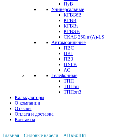
ПуВ
Универсальные
КГВБбВ
КГВВ
КГВВз
КГВЭВ
СКАБ 250нг(А)-LS
Автомобильные
ПВС
ПВ1
ПВ3
ПУГВ
АС
Телефонные
ТПП
ТППэп
ТППэпЗ
Калькуляторы
О компании
Отзывы
Оплата и доставка
Контакты
Главная
Силовые кабели
АПвБбШп