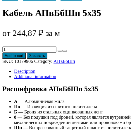
Кабель АПвБбШп 5х35
от
244,87
₽
за м
Кабель
АПвБбШп
Add to cart
Заказать
5х35
SKU:
10179906
Category:
АПвБбШп
quantity
Description
Additional information
Расшифровка АПвБбШп 5х35
А
— Алюминиевая жила
Пв
— Изоляция из сшитого полиэтилена
Б
— Броня из стальных оцинкованных лент
б
— Без подушки под броней, которая является вутренней
механических повреждений лентами или проволоками б
Шп
— Выпрессованный защитный шланг из полиэтилен