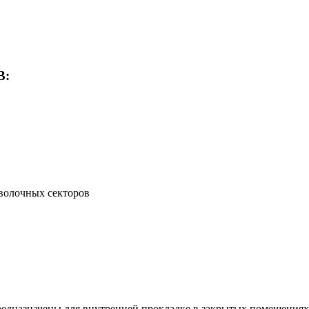
В:
волочных секторов
едназначены для внутренней прокладке в закрытых помещениях