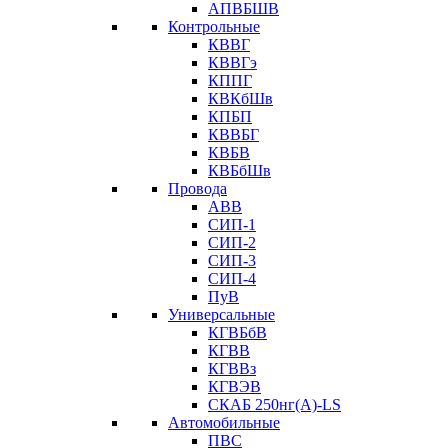
АПВБШВ
Контрольные
КВВГ
КВВГэ
КППГ
КВКбШв
КПБП
КВВБГ
КВБВ
КВБбШв
Провода
АВВ
СИП-1
СИП-2
СИП-3
СИП-4
ПуВ
Универсальные
КГВБбВ
КГВВ
КГВВз
КГВЭВ
СКАБ 250нг(А)-LS
Автомобильные
ПВС