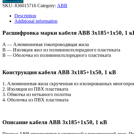
SKU:
836015716
Category:
АВВ
Description
Additional information
Расшифровка марки кабеля АВВ 3х185+1х50, 1 к
А — Алюминиевая токопроводящая жила
В — Изоляция жил из поливинилхлоридного пластиката
В — Оболочка из поливинилхлоридного пластиката
Конструкция кабеля АВВ 3х185+1х50, 1 кВ
1. Алюминиевая жила скрученная из изолированных многопро
2. Изоляция из ПВХ пластиката
3. Обмотка из нетканого полотна
4. Оболочка из ПВХ пластиката
Описание кабеля АВВ 3х185+1х50, 1 кВ
Провод АВВ применяется в умеренной климатической зоне. Пр