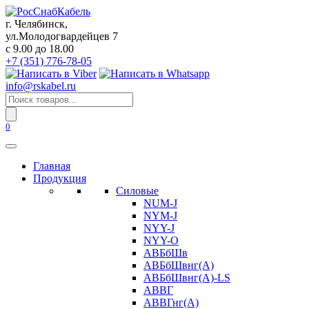
Перейти
к
г. Челябинск,
содержанию
ул.Молодогвардейцев 7
c 9.00 до 18.00
+7 (351) 776-78-05
info@rskabel.ru
Поиск
товаров
0
Главная
Продукция
Силовые
NUM-J
NYM-J
NYY-J
NYY-O
АВБбШв
АВБбШвнг(А)
АВБбШвнг(А)-LS
АВВГ
АВВГнг(А)