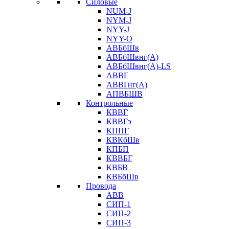
Силовые
NUM-J
NYM-J
NYY-J
NYY-O
АВБбШв
АВБбШвнг(А)
АВБбШвнг(А)-LS
АВВГ
АВВГнг(А)
АПВБШВ
Контрольные
КВВГ
КВВГэ
КППГ
КВКбШв
КПБП
КВВБГ
КВБВ
КВБбШв
Провода
АВВ
СИП-1
СИП-2
СИП-3