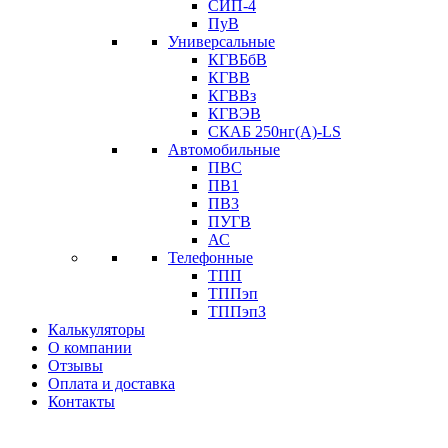
СИП-4
ПуВ
Универсальные
КГВБбВ
КГВВ
КГВВз
КГВЭВ
СКАБ 250нг(А)-LS
Автомобильные
ПВС
ПВ1
ПВ3
ПУГВ
АС
Телефонные
ТПП
ТППэп
ТППэпЗ
Калькуляторы
О компании
Отзывы
Оплата и доставка
Контакты