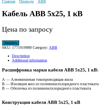
Главная
Провода
АВВ
Кабель АВВ 5х25, 1 кВ
Цена по запросу
Заказать
SKU:
1771919989
Category:
АВВ
Description
Additional information
Расшифровка марки кабеля АВВ 5х25, 1 кВ:
А — Алюминиевая токопроводящая жила
В — Изоляция жил из поливинилхлоридного пластиката
В — Оболочка из поливинилхлоридного пластиката
Конструкция кабеля АВВ 5х25, 1 кВ