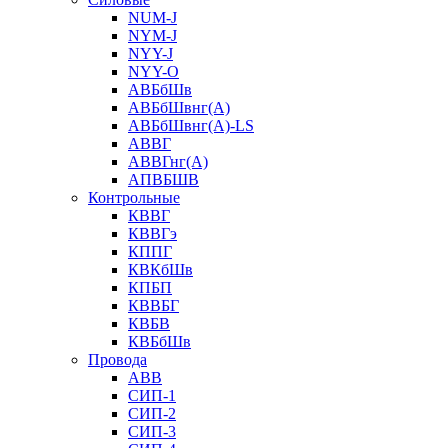
NUM-J
NYM-J
NYY-J
NYY-O
АВБбШв
АВБбШвнг(А)
АВБбШвнг(А)-LS
АВВГ
АВВГнг(А)
АПВБШВ
Контрольные
КВВГ
КВВГэ
КППГ
КВКбШв
КПБП
КВВБГ
КВБВ
КВБбШв
Провода
АВВ
СИП-1
СИП-2
СИП-3