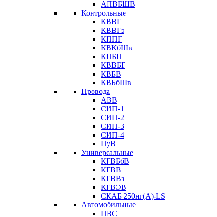
АПВБШВ
Контрольные
КВВГ
КВВГэ
КППГ
КВКбШв
КПБП
КВВБГ
КВБВ
КВБбШв
Провода
АВВ
СИП-1
СИП-2
СИП-3
СИП-4
ПуВ
Универсальные
КГВБбВ
КГВВ
КГВВз
КГВЭВ
СКАБ 250нг(А)-LS
Автомобильные
ПВС