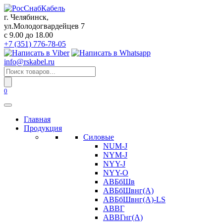
Перейти
к
г. Челябинск,
содержанию
ул.Молодогвардейцев 7
c 9.00 до 18.00
+7 (351) 776-78-05
info@rskabel.ru
Поиск
товаров
0
Главная
Продукция
Силовые
NUM-J
NYM-J
NYY-J
NYY-O
АВБбШв
АВБбШвнг(А)
АВБбШвнг(А)-LS
АВВГ
АВВГнг(А)