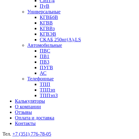
СИП-4
ПуВ
Универсальные
КГВБбВ
КГВВ
КГВВз
КГВЭВ
СКАБ 250нг(А)-LS
Автомобильные
ПВС
ПВ1
ПВ3
ПУГВ
АС
Телефонные
ТПП
ТППэп
ТППэпЗ
Калькуляторы
О компании
Отзывы
Оплата и доставка
Контакты
Тел.
+7 (351) 776-78-05