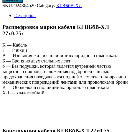
SKU:
924364520
Category:
КГВБбВ-ХЛ
Description
Расшифровка марки кабеля КГВБбВ-ХЛ
27х0,75:
К — Кабель
Г — Гибкий
В — Изоляция жил из поливинилхлоридного пластиката
Б — Броня из двух стальных лент
б — Без подушки, которая является вутренней частью
защитного покрова, наложенная под броней с целью
предохранения находящегося под ней элемента от коррозии и
механических повреждений лентами или проволоками брони
В — Оболочка из поливинилхлоридного пластиката
ХЛ — хладостойкий
Конструкция кабеля КГВБбВ-ХЛ 27х0,75