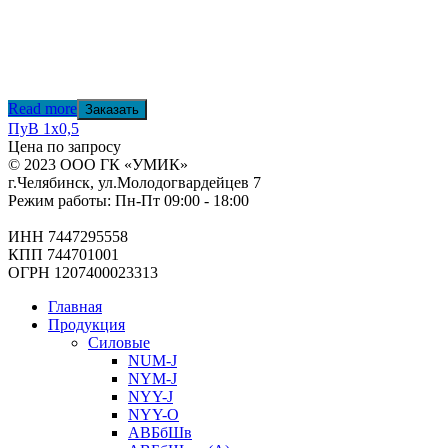
Read more
Заказать
ПуВ 1х0,5
Цена по запросу
© 2023 ООО ГК «УМИК»
г.Челябинск, ул.Молодогвардейцев 7
Режим работы: Пн-Пт 09:00 - 18:00
ИНН 7447295558
КПП 744701001
ОГРН 1207400023313
Главная
Продукция
Силовые
NUM-J
NYM-J
NYY-J
NYY-O
АВБбШв