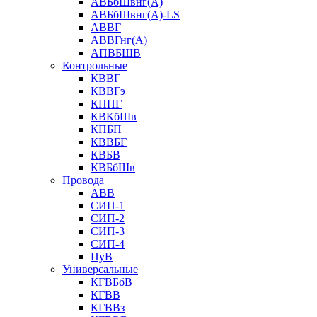
АВБбШвнг(А)
АВБбШвнг(А)-LS
АВВГ
АВВГнг(А)
АПВБШВ
Контрольные
КВВГ
КВВГэ
КППГ
КВКбШв
КПБП
КВВБГ
КВБВ
КВБбШв
Провода
АВВ
СИП-1
СИП-2
СИП-3
СИП-4
ПуВ
Универсальные
КГВБбВ
КГВВ
КГВВз