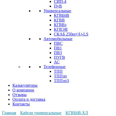
СИП-4
ПуВ
Универсальные
КГВБбВ
КГВВ
КГВВз
КГВЭВ
СКАБ 250нг(А)-LS
Автомобильные
ПВС
ПВ1
ПВ3
ПУГВ
АС
Телефонные
ТПП
ТППэп
ТППэпЗ
Калькуляторы
О компании
Отзывы
Оплата и доставка
Контакты
Главная
Кабели универсальные
КГВБбВ-ХЛ