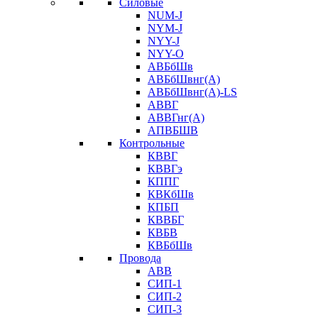
Силовые
NUM-J
NYM-J
NYY-J
NYY-O
АВБбШв
АВБбШвнг(А)
АВБбШвнг(А)-LS
АВВГ
АВВГнг(А)
АПВБШВ
Контрольные
КВВГ
КВВГэ
КППГ
КВКбШв
КПБП
КВВБГ
КВБВ
КВБбШв
Провода
АВВ
СИП-1
СИП-2
СИП-3