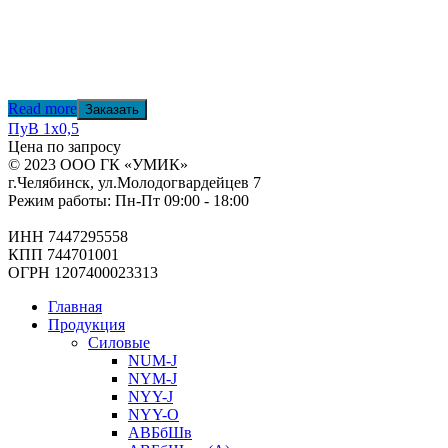
Read more
Заказать
ПуВ 1х0,5
Цена по запросу
© 2023 ООО ГК «УМИК»
г.Челябинск, ул.Молодогвардейцев 7
Режим работы: Пн-Пт 09:00 - 18:00
ИНН 7447295558
КПП 744701001
ОГРН 1207400023313
Главная
Продукция
Силовые
NUM-J
NYM-J
NYY-J
NYY-O
АВБбШв