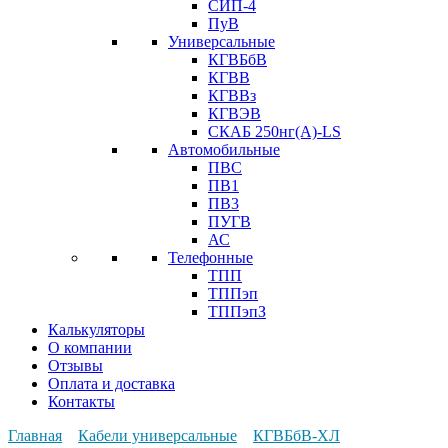
СИП-4
ПуВ
Универсальные
КГВБбВ
КГВВ
КГВВз
КГВЭВ
СКАБ 250нг(А)-LS
Автомобильные
ПВС
ПВ1
ПВ3
ПУГВ
АС
Телефонные
ТПП
ТППэп
ТППэпЗ
Калькуляторы
О компании
Отзывы
Оплата и доставка
Контакты
Главная
Кабели универсальные
КГВБбВ-ХЛ