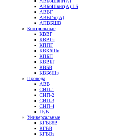
АВБбШвнг(А)
АВБбШвнг(А)-LS
АВВГ
АВВГнг(А)
АПВБШВ
Контрольные
КВВГ
КВВГэ
КППГ
КВКбШв
КПБП
КВВБГ
КВБВ
КВБбШв
Провода
АВВ
СИП-1
СИП-2
СИП-3
СИП-4
ПуВ
Универсальные
КГВБбВ
КГВВ
КГВВз