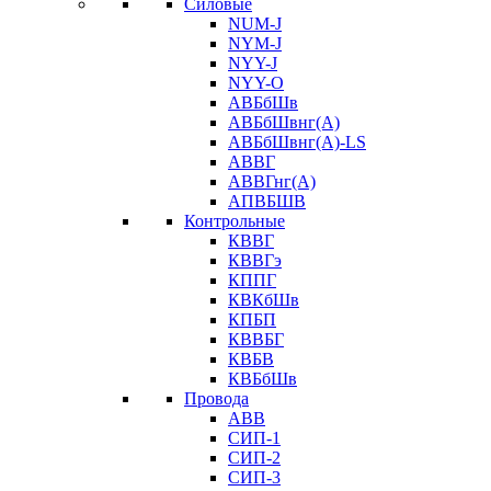
Силовые
NUM-J
NYM-J
NYY-J
NYY-O
АВБбШв
АВБбШвнг(А)
АВБбШвнг(А)-LS
АВВГ
АВВГнг(А)
АПВБШВ
Контрольные
КВВГ
КВВГэ
КППГ
КВКбШв
КПБП
КВВБГ
КВБВ
КВБбШв
Провода
АВВ
СИП-1
СИП-2
СИП-3