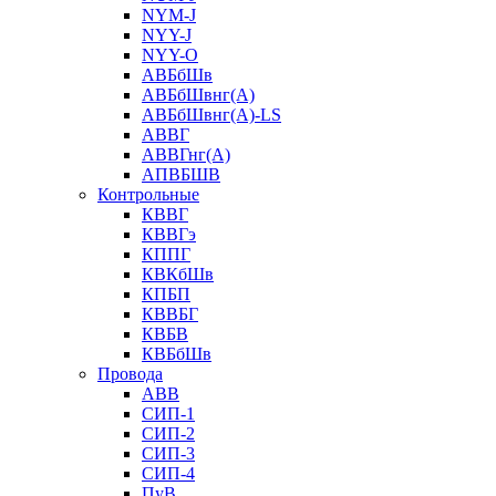
NYM-J
NYY-J
NYY-O
АВБбШв
АВБбШвнг(А)
АВБбШвнг(А)-LS
АВВГ
АВВГнг(А)
АПВБШВ
Контрольные
КВВГ
КВВГэ
КППГ
КВКбШв
КПБП
КВВБГ
КВБВ
КВБбШв
Провода
АВВ
СИП-1
СИП-2
СИП-3
СИП-4
ПуВ