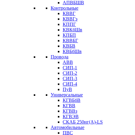
АПВБШВ
Контрольные
КВВГ
КВВГэ
КППГ
КВКбШв
КПБП
КВВБГ
КВБВ
КВБбШв
Провода
АВВ
СИП-1
СИП-2
СИП-3
СИП-4
ПуВ
Универсальные
КГВБбВ
КГВВ
КГВВз
КГВЭВ
СКАБ 250нг(А)-LS
Автомобильные
ПВС