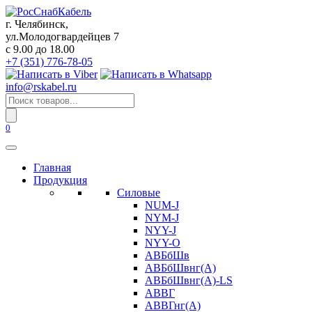
Перейти
к
г. Челябинск,
содержанию
ул.Молодогвардейцев 7
c 9.00 до 18.00
+7 (351) 776-78-05
info@rskabel.ru
Поиск
товаров
0
Главная
Продукция
Силовые
NUM-J
NYM-J
NYY-J
NYY-O
АВБбШв
АВБбШвнг(А)
АВБбШвнг(А)-LS
АВВГ
АВВГнг(А)