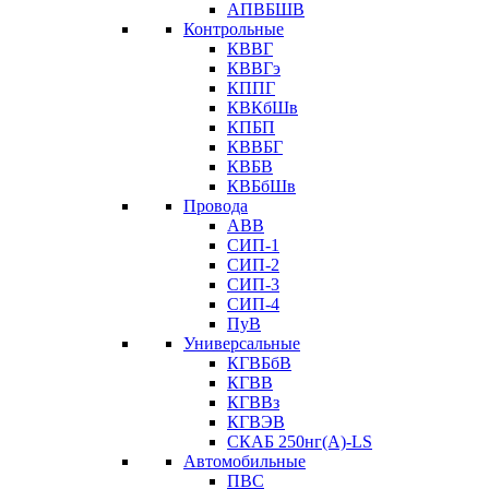
АПВБШВ
Контрольные
КВВГ
КВВГэ
КППГ
КВКбШв
КПБП
КВВБГ
КВБВ
КВБбШв
Провода
АВВ
СИП-1
СИП-2
СИП-3
СИП-4
ПуВ
Универсальные
КГВБбВ
КГВВ
КГВВз
КГВЭВ
СКАБ 250нг(А)-LS
Автомобильные
ПВС