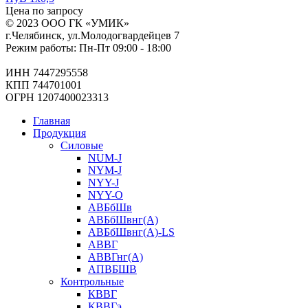
Цена по запросу
© 2023 ООО ГК «УМИК»
г.Челябинск, ул.Молодогвардейцев 7
Режим работы: Пн-Пт 09:00 - 18:00
ИНН 7447295558
КПП 744701001
ОГРН 1207400023313
Главная
Продукция
Силовые
NUM-J
NYM-J
NYY-J
NYY-O
АВБбШв
АВБбШвнг(А)
АВБбШвнг(А)-LS
АВВГ
АВВГнг(А)
АПВБШВ
Контрольные
КВВГ
КВВГэ