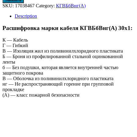
SKU:
17038467
Category:
КГВБбВнг(А)
Description
Расшифровка марки кабеля КГВБбВнг(А) 30х1:
К — Кабель
Г — Гибкий
В — Изоляция жил из поливинилхлоридного пластиката
Б — Броня из профилированной стальной оцинкованной
ленты
б — Без подушки, которая является внутренней частью
защитного покрова
В — Оболочка из поливинилхлоридного пластиката
нг — Не распространяющий горение при групповой
прокладке
(А) — класс пожарной безопасности