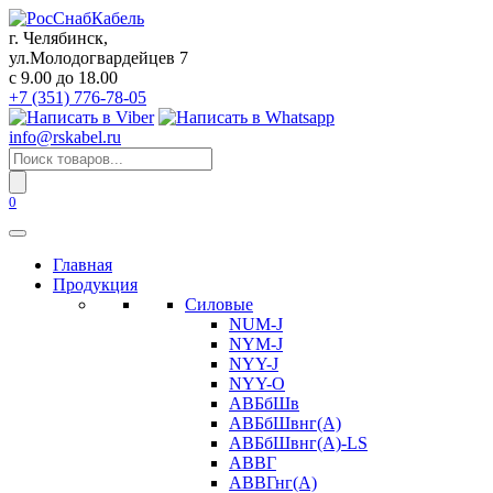
Перейти
к
г. Челябинск,
содержанию
ул.Молодогвардейцев 7
c 9.00 до 18.00
+7 (351) 776-78-05
info@rskabel.ru
Поиск
товаров
0
Главная
Продукция
Силовые
NUM-J
NYM-J
NYY-J
NYY-O
АВБбШв
АВБбШвнг(А)
АВБбШвнг(А)-LS
АВВГ
АВВГнг(А)