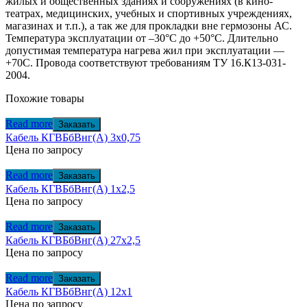
жилых и общественных зданиях и сооружениях (в кино-
театрах, медицинских, учебных и спортивных учреждениях,
магазинах и т.п.), а так же для прокладки вне гермозоны АС.
Температура эксплуатации от –30°С до +50°С. Длительно
допустимая температура нагрева жил при эксплуатации —
+70С. Провода соответствуют требованиям ТУ 16.К13-031-
2004.
Похожие товары
Read more
Заказать
Кабель КГВБбВнг(А) 3х0,75
Цена по запросу
Read more
Заказать
Кабель КГВБбВнг(А) 1х2,5
Цена по запросу
Read more
Заказать
Кабель КГВБбВнг(А) 27х2,5
Цена по запросу
Read more
Заказать
Кабель КГВБбВнг(А) 12х1
Цена по запросу