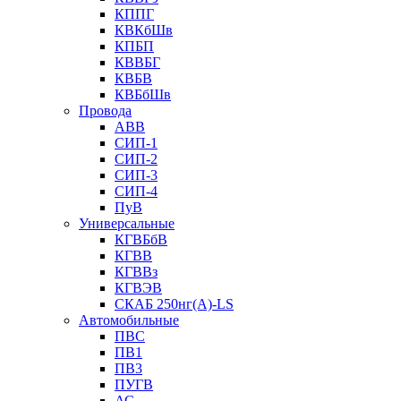
КППГ
КВКбШв
КПБП
КВВБГ
КВБВ
КВБбШв
Провода
АВВ
СИП-1
СИП-2
СИП-3
СИП-4
ПуВ
Универсальные
КГВБбВ
КГВВ
КГВВз
КГВЭВ
СКАБ 250нг(А)-LS
Автомобильные
ПВС
ПВ1
ПВ3
ПУГВ
АС