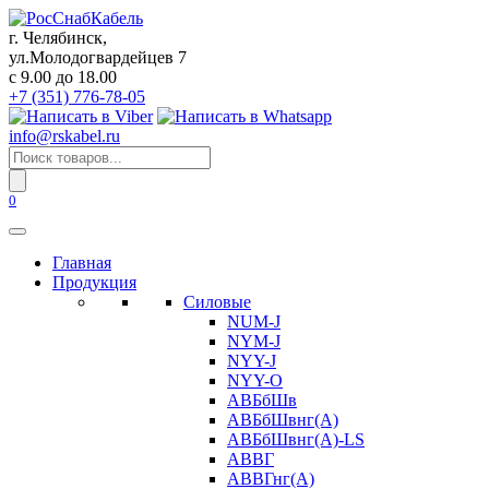
Перейти
к
г. Челябинск,
содержанию
ул.Молодогвардейцев 7
c 9.00 до 18.00
+7 (351) 776-78-05
info@rskabel.ru
Поиск
товаров
0
Главная
Продукция
Силовые
NUM-J
NYM-J
NYY-J
NYY-O
АВБбШв
АВБбШвнг(А)
АВБбШвнг(А)-LS
АВВГ
АВВГнг(А)