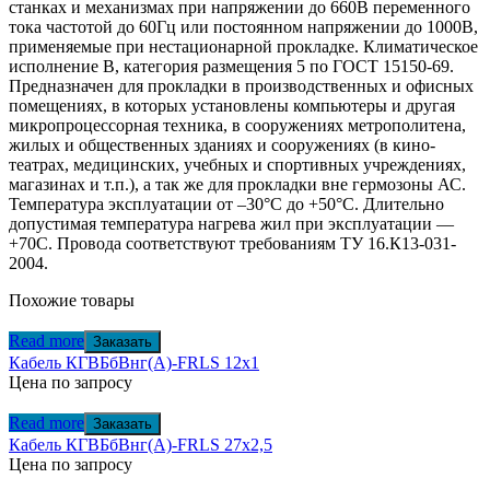
станках и механизмах при напряжении до 660В переменного
тока частотой до 60Гц или постоянном напряжении до 1000В,
применяемые при нестационарной прокладке. Климатическое
исполнение В, категория размещения 5 по ГОСТ 15150-69.
Предназначен для прокладки в производственных и офисных
помещениях, в которых установлены компьютеры и другая
микропроцессорная техника, в сооружениях метрополитена,
жилых и общественных зданиях и сооружениях (в кино-
театрах, медицинских, учебных и спортивных учреждениях,
магазинах и т.п.), а так же для прокладки вне гермозоны АС.
Температура эксплуатации от –30°С до +50°С. Длительно
допустимая температура нагрева жил при эксплуатации —
+70С. Провода соответствуют требованиям ТУ 16.К13-031-
2004.
Похожие товары
Read more
Заказать
Кабель КГВБбВнг(А)-FRLS 12х1
Цена по запросу
Read more
Заказать
Кабель КГВБбВнг(А)-FRLS 27х2,5
Цена по запросу