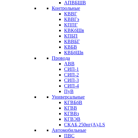
АПВБШВ
Контрольные
КВВГ
КВВГэ
КППГ
КВКбШв
КПБП
КВВБГ
КВБВ
КВБбШв
Провода
АВВ
СИП-1
СИП-2
СИП-3
СИП-4
ПуВ
Универсальные
КГВБбВ
КГВВ
КГВВз
КГВЭВ
СКАБ 250нг(А)-LS
Автомобильные
ПВС