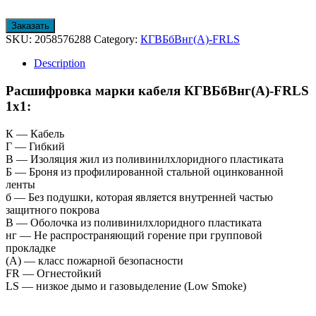
Заказать
SKU:
2058576288
Category:
КГВБбВнг(А)-FRLS
Description
Расшифровка марки кабеля КГВБбВнг(А)-FRLS
1х1:
К — Кабель
Г — Гибкий
В — Изоляция жил из поливинилхлоридного пластиката
Б — Броня из профилированной стальной оцинкованной
ленты
б — Без подушки, которая является внутренней частью
защитного покрова
В — Оболочка из поливинилхлоридного пластиката
нг — Не распространяющий горение при групповой
прокладке
(А) — класс пожарной безопасности
FR — Огнестойкий
LS — низкое дымо и газовыделение (Low Smoke)