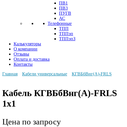
ПВ1
ПВ3
ПУГВ
АС
Телефонные
ТПП
ТППэп
ТППэпЗ
Калькуляторы
О компании
Отзывы
Оплата и доставка
Контакты
Главная
Кабели универсальные
КГВБбВнг(А)-FRLS
Кабель КГВБбВнг(А)-FRLS
1х1
Цена по запросу