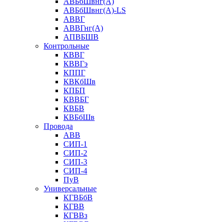
АВБбШвнг(А)
АВБбШвнг(А)-LS
АВВГ
АВВГнг(А)
АПВБШВ
Контрольные
КВВГ
КВВГэ
КППГ
КВКбШв
КПБП
КВВБГ
КВБВ
КВБбШв
Провода
АВВ
СИП-1
СИП-2
СИП-3
СИП-4
ПуВ
Универсальные
КГВБбВ
КГВВ
КГВВз