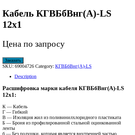
Кабель КГВБбВнг(А)-LS
12х1
Цена по запросу
Заказать
SKU:
69004726
Category:
КГВБбВнг(А)-LS
Description
Расшифровка марки кабеля КГВБбВнг(А)-LS
12х1:
К — Кабель
Г — Гибкий
В — Изоляция жил из поливинилхлоридного пластиката
Б — Броня из профилированной стальной оцинкованной
ленты
б — Без подушки, которая является внутренней частью