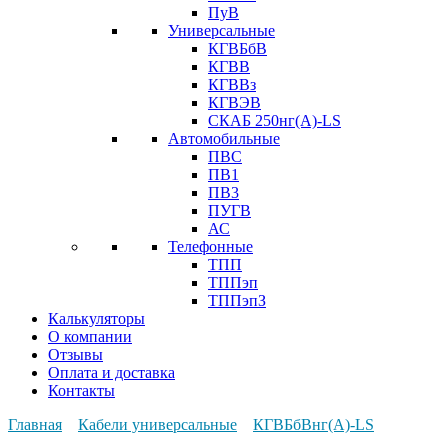
ПуВ
Универсальные
КГВБбВ
КГВВ
КГВВз
КГВЭВ
СКАБ 250нг(А)-LS
Автомобильные
ПВС
ПВ1
ПВ3
ПУГВ
АС
Телефонные
ТПП
ТППэп
ТППэпЗ
Калькуляторы
О компании
Отзывы
Оплата и доставка
Контакты
Главная
Кабели универсальные
КГВБбВнг(А)-LS