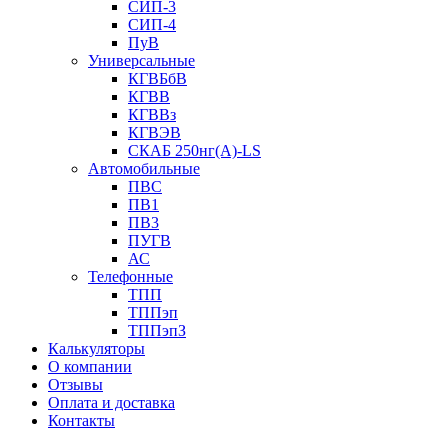
СИП-3
СИП-4
ПуВ
Универсальные
КГВБбВ
КГВВ
КГВВз
КГВЭВ
СКАБ 250нг(А)-LS
Автомобильные
ПВС
ПВ1
ПВ3
ПУГВ
АС
Телефонные
ТПП
ТППэп
ТППэпЗ
Калькуляторы
О компании
Отзывы
Оплата и доставка
Контакты