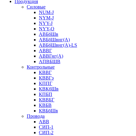
Продукция
Силовые
NUM-J
NYM-J
NYY-J
NYY-O
АВБбШв
АВБбШвнг(А)
АВБбШвнг(А)-LS
АВВГ
АВВГнг(А)
АПВБШВ
Контрольные
КВВГ
КВВГэ
КППГ
КВКбШв
КПБП
КВВБГ
КВБВ
КВБбШв
Провода
АВВ
СИП-1
СИП-2