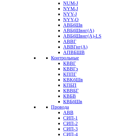
NUM-J
NYM-J
NYY-J
NYY-O
АВБбШв
АВБбШвнг(А)
АВБбШвнг(А)-LS
АВВГ
АВВГнг(А)
АПВБШВ
Контрольные
КВВГ
КВВГэ
КППГ
КВКбШв
КПБП
КВВБГ
КВБВ
КВБбШв
Провода
АВВ
СИП-1
СИП-2
СИП-3
СИП-4