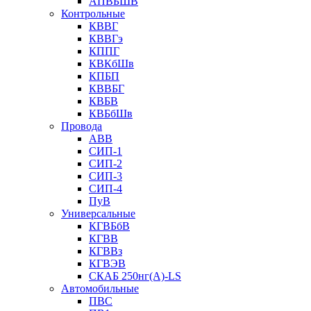
АПВБШВ
Контрольные
КВВГ
КВВГэ
КППГ
КВКбШв
КПБП
КВВБГ
КВБВ
КВБбШв
Провода
АВВ
СИП-1
СИП-2
СИП-3
СИП-4
ПуВ
Универсальные
КГВБбВ
КГВВ
КГВВз
КГВЭВ
СКАБ 250нг(А)-LS
Автомобильные
ПВС