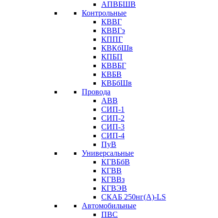
АПВБШВ
Контрольные
КВВГ
КВВГэ
КППГ
КВКбШв
КПБП
КВВБГ
КВБВ
КВБбШв
Провода
АВВ
СИП-1
СИП-2
СИП-3
СИП-4
ПуВ
Универсальные
КГВБбВ
КГВВ
КГВВз
КГВЭВ
СКАБ 250нг(А)-LS
Автомобильные
ПВС