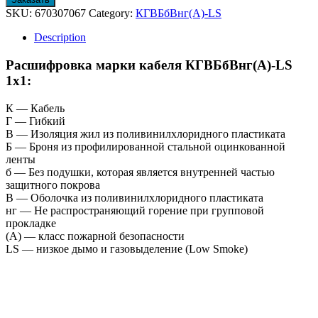
SKU:
670307067
Category:
КГВБбВнг(А)-LS
Description
Расшифровка марки кабеля КГВБбВнг(А)-LS
1х1:
К — Кабель
Г — Гибкий
В — Изоляция жил из поливинилхлоридного пластиката
Б — Броня из профилированной стальной оцинкованной
ленты
б — Без подушки, которая является внутренней частью
защитного покрова
В — Оболочка из поливинилхлоридного пластиката
нг — Не распространяющий горение при групповой
прокладке
(А) — класс пожарной безопасности
LS — низкое дымо и газовыделение (Low Smoke)