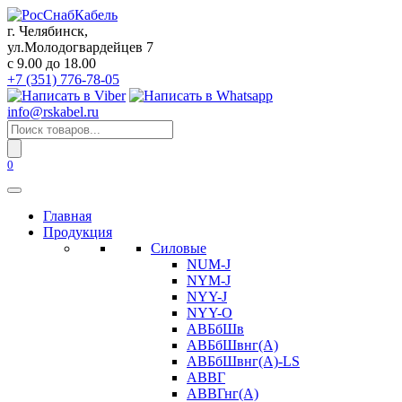
Перейти
к
г. Челябинск,
содержанию
ул.Молодогвардейцев 7
c 9.00 до 18.00
+7 (351) 776-78-05
info@rskabel.ru
Поиск
товаров
0
Главная
Продукция
Силовые
NUM-J
NYM-J
NYY-J
NYY-O
АВБбШв
АВБбШвнг(А)
АВБбШвнг(А)-LS
АВВГ
АВВГнг(А)