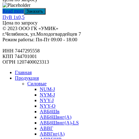
Read more
Заказать
ПуВ 1х0,5
Цена по запросу
© 2023 ООО ГК «УМИК»
г.Челябинск, ул.Молодогвардейцев 7
Режим работы: Пн-Пт 09:00 - 18:00
ИНН 7447295558
КПП 744701001
ОГРН 1207400023313
Главная
Продукция
Силовые
NUM-J
NYM-J
NYY-J
NYY-O
АВБбШв
АВБбШвнг(А)
АВБбШвнг(А)-LS
АВВГ
АВВГнг(А)