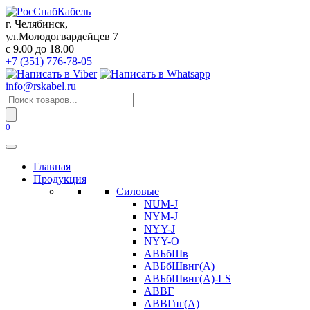
Перейти
к
г. Челябинск,
содержанию
ул.Молодогвардейцев 7
c 9.00 до 18.00
+7 (351) 776-78-05
info@rskabel.ru
Поиск
товаров
0
Главная
Продукция
Силовые
NUM-J
NYM-J
NYY-J
NYY-O
АВБбШв
АВБбШвнг(А)
АВБбШвнг(А)-LS
АВВГ
АВВГнг(А)