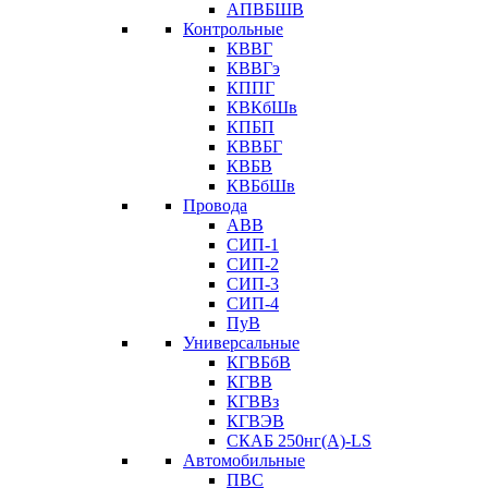
АПВБШВ
Контрольные
КВВГ
КВВГэ
КППГ
КВКбШв
КПБП
КВВБГ
КВБВ
КВБбШв
Провода
АВВ
СИП-1
СИП-2
СИП-3
СИП-4
ПуВ
Универсальные
КГВБбВ
КГВВ
КГВВз
КГВЭВ
СКАБ 250нг(А)-LS
Автомобильные
ПВС