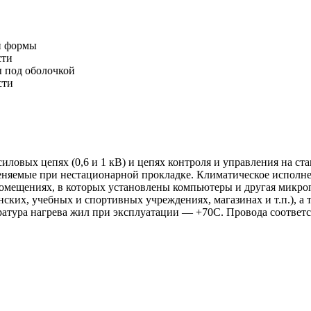
й формы
сти
 под оболочкой
сти
силовых цепях (0,6 и 1 кВ) и цепях контроля и управления на с
еняемые при нестационарной прокладке. Климатическое исполне
омещениях, в которых установлены компьютеры и другая микроп
ских, учебных и спортивных учреждениях, магазинах и т.п.), а 
ратура нагрева жил при эксплуатации — +70С. Провода соответ