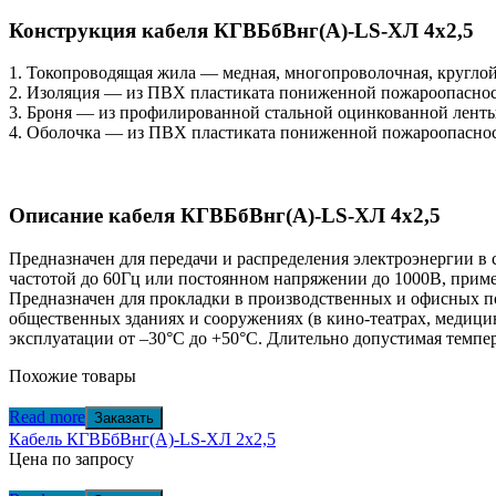
Конструкция кабеля КГВБбВнг(А)-LS-ХЛ 4х2,5
1. Токопроводящая жила — медная, многопроволочная, кругло
2. Изоляция — из ПВХ пластиката пониженной пожароопасно
3. Броня — из профилированной стальной оцинкованной ленты
4. Оболочка — из ПВХ пластиката пониженной пожароопасно
Описание кабеля КГВБбВнг(А)-LS-ХЛ 4х2,5
Предназначен для передачи и распределения электроэнергии в 
частотой до 60Гц или постоянном напряжении до 1000В, прим
Предназначен для прокладки в производственных и офисных п
общественных зданиях и сооружениях (в кино-театрах, медицин
эксплуатации от –30°С до +50°С. Длительно допустимая темпе
Похожие товары
Read more
Заказать
Кабель КГВБбВнг(А)-LS-ХЛ 2х2,5
Цена по запросу