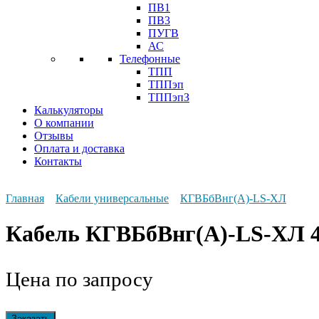
ПВ1
ПВ3
ПУГВ
АС
Телефонные
ТПП
ТППэп
ТППэпЗ
Калькуляторы
О компании
Отзывы
Оплата и доставка
Контакты
Главная
Кабели универсальные
КГВБбВнг(А)-LS-ХЛ
Кабель КГВБбВнг(А)-LS-ХЛ 4
Цена по запросу
Заказать