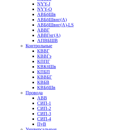
NYY-J
NYY-O
АВБбШв
АВБбШвнг(А)
АВБбШвнг(А)-LS
АВВГ
АВВГнг(А)
АПВБШВ
Контрольные
КВВГ
КВВГэ
КППГ
КВКбШв
КПБП
КВВБГ
КВБВ
КВБбШв
Провода
АВВ
СИП-1
СИП-2
СИП-3
СИП-4
ПуВ
Универсальные