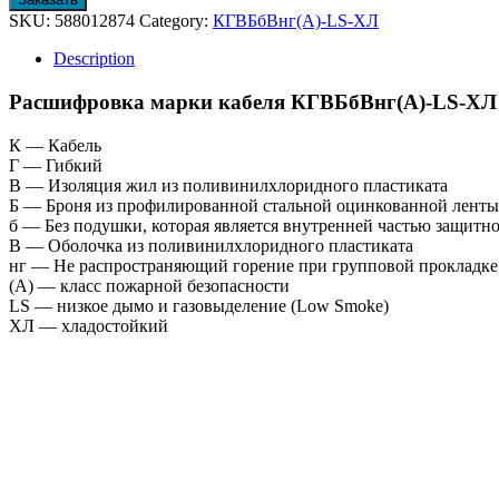
SKU:
588012874
Category:
КГВБбВнг(А)-LS-ХЛ
Description
Расшифровка марки кабеля КГВБбВнг(А)-LS-ХЛ 
К — Кабель
Г — Гибкий
В — Изоляция жил из поливинилхлоридного пластиката
Б — Броня из профилированной стальной оцинкованной ленты
б — Без подушки, которая является внутренней частью защитн
В — Оболочка из поливинилхлоридного пластиката
нг — Не распространяющий горение при групповой прокладке
(А) — класс пожарной безопасности
LS — низкое дымо и газовыделение (Low Smoke)
ХЛ — хладостойкий