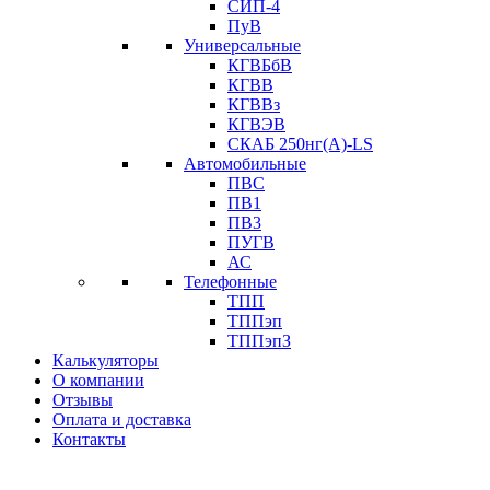
СИП-4
ПуВ
Универсальные
КГВБбВ
КГВВ
КГВВз
КГВЭВ
СКАБ 250нг(А)-LS
Автомобильные
ПВС
ПВ1
ПВ3
ПУГВ
АС
Телефонные
ТПП
ТППэп
ТППэпЗ
Калькуляторы
О компании
Отзывы
Оплата и доставка
Контакты