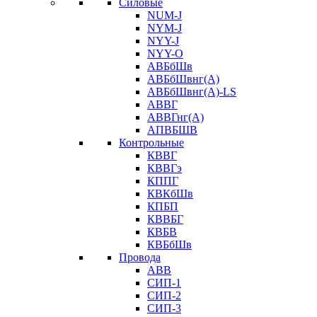
Силовые
NUM-J
NYM-J
NYY-J
NYY-O
АВБбШв
АВБбШвнг(А)
АВБбШвнг(А)-LS
АВВГ
АВВГнг(А)
АПВБШВ
Контрольные
КВВГ
КВВГэ
КППГ
КВКбШв
КПБП
КВВБГ
КВБВ
КВБбШв
Провода
АВВ
СИП-1
СИП-2
СИП-3