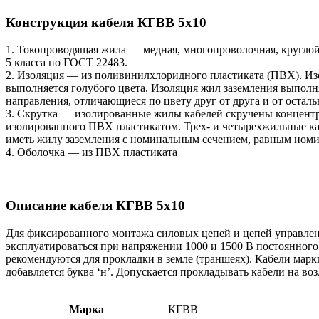
Конструкция кабеля КГВВ 5х10
1. Токопроводящая жила — медная, многопроволочная, кругло
5 класса по ГОСТ 22483.
2. Изоляция — из поливинилхлоридного пластиката (ПВХ). Из
выполняется голубого цвета. Изоляция жил заземления выполня
направления, отличающиеся по цвету друг от друга и от остал
3. Скрутка — изолированные жилы кабелей скручены концентр
изолированного ПВХ пластикатом. Трех- и четырехжильные ка
иметь жилу заземления с номинальным сечением, равным ном
4. Оболочка — из ПВХ пластиката
Описание кабеля КГВВ 5х10
Для фиксированного монтажа силовых цепей и цепей управлени
эксплуатироваться при напряжении 1000 и 1500 В постоянного 
рекомендуются для прокладки в земле (траншеях). Кабели мар
добавляется буква ‘н’. Допускается прокладывать кабели на в
Марка
КГВВ