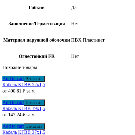
Гибкий
Да
Заполнение/Герметизация
Нет
Материал наружной оболочки
ПВХ Пластикат
Огнестойкий FR
Нет
Похожие товары
Add to cart
Заказать
Кабель КГВВ 52х1,5
от
400,61
₽
за м
Add to cart
Заказать
Кабель КГВВ 19х1,5
от
147,24
₽
за м
Add to cart
Заказать
Кабель КГВВ 37х1,5