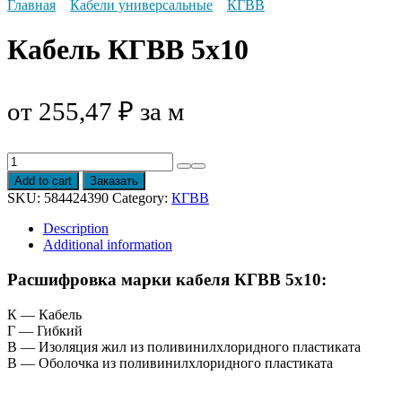
Главная
Кабели универсальные
КГВВ
Кабель КГВВ 5х10
от
255,47
₽
за м
Кабель
КГВВ
Add to cart
Заказать
5х10
SKU:
584424390
Category:
КГВВ
quantity
Description
Additional information
Расшифровка марки кабеля КГВВ 5х10:
К — Кабель
Г — Гибкий
В — Изоляция жил из поливинилхлоридного пластиката
В — Оболочка из поливинилхлоридного пластиката