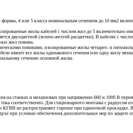
й формы, 4 или 5 класса номинальным сечением до 10 мм2 вклю
олированные жилы кабелей с числом жил до 5 включительно им
ется двухцветной (зелено-желтой расцветки). В кабелях с числ
ьных жил повива.
ическими повивами, изолированные жилы четырех- и пятижильн
бели имеют все жилы одинакового сечения или одну жилу меньш
инальному сечению основной жилы.
я на станках и механизмах при напряжении 660 и 1000 В переме
тока соответственно. Для стационарного монтажа с радиусом из
ки КГВВ не распространяют горение при одиночной прокладке. В
оздухе при условии обеспечения дополнительных мер по защите о