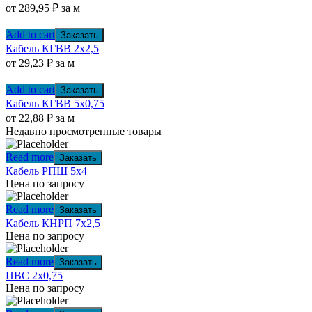
от
289,95
₽
за м
Add to cart
Заказать
Кабель КГВВ 2х2,5
от
29,23
₽
за м
Add to cart
Заказать
Кабель КГВВ 5х0,75
от
22,88
₽
за м
Недавно просмотренные товары
Read more
Заказать
Кабель РПШ 5х4
Цена по запросу
Read more
Заказать
Кабель КНРП 7х2,5
Цена по запросу
Read more
Заказать
ПВС 2х0,75
Цена по запросу