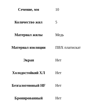
Сечение, мм
10
Количество жил
5
Материал жилы
Медь
Материал изоляции
ПВХ платискат
Экран
Нет
Холодостойкий ХЛ
Нет
Безгалогеновый HF
Нет
Бронированный
Нет