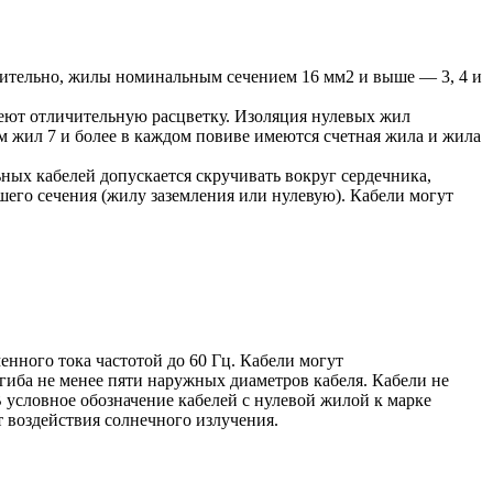
чительно, жилы номинальным сечением 16 мм2 и выше — 3, 4 и
еют отличительную расцветку. Изоляция нулевых жил
ом жил 7 и более в каждом повиве имеются счетная жила и жила
ых кабелей допускается скручивать вокруг сердечника,
его сечения (жилу заземления или нулевую). Кабели могут
нного тока частотой до 60 Гц. Кабели могут
гиба не менее пяти наружных диаметров кабеля. Кабели не
 условное обозначение кабелей с нулевой жилой к марке
т воздействия солнечного излучения.