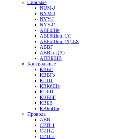
Силовые
NUM-J
NYM-J
NYY-J
NYY-O
АВБбШв
АВБбШвнг(А)
АВБбШвнг(А)-LS
АВВГ
АВВГнг(А)
АПВБШВ
Контрольные
КВВГ
КВВГэ
КППГ
КВКбШв
КПБП
КВВБГ
КВБВ
КВБбШв
Провода
АВВ
СИП-1
СИП-2
СИП-3