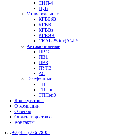
СИП-4
ПуВ
Универсальные
КГВБбВ
КГВВ
КГВВз
КГВЭВ
СКАБ 250нг(А)-LS
Автомобильные
ПВС
ПВ1
ПВ3
ПУГВ
АС
Телефонные
ТПП
ТППэп
ТППэпЗ
Калькуляторы
О компании
Отзывы
Оплата и доставка
Контакты
Тел.
+7 (351) 776-78-05