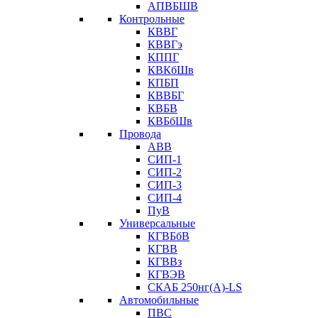
АПВБШВ
Контрольные
КВВГ
КВВГэ
КППГ
КВКбШв
КПБП
КВВБГ
КВБВ
КВБбШв
Провода
АВВ
СИП-1
СИП-2
СИП-3
СИП-4
ПуВ
Универсальные
КГВБбВ
КГВВ
КГВВз
КГВЭВ
СКАБ 250нг(А)-LS
Автомобильные
ПВС