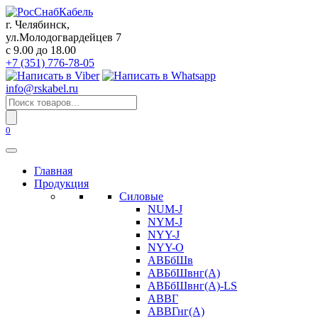
Перейти
к
г. Челябинск,
содержанию
ул.Молодогвардейцев 7
c 9.00 до 18.00
+7 (351) 776-78-05
info@rskabel.ru
Поиск
товаров
0
Главная
Продукция
Силовые
NUM-J
NYM-J
NYY-J
NYY-O
АВБбШв
АВБбШвнг(А)
АВБбШвнг(А)-LS
АВВГ
АВВГнг(А)