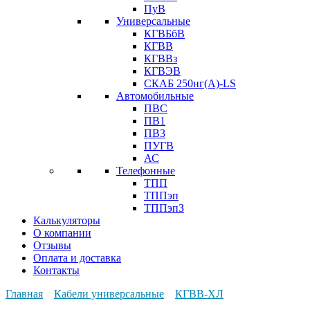
ПуВ
Универсальные
КГВБбВ
КГВВ
КГВВз
КГВЭВ
СКАБ 250нг(А)-LS
Автомобильные
ПВС
ПВ1
ПВ3
ПУГВ
АС
Телефонные
ТПП
ТППэп
ТППэпЗ
Калькуляторы
О компании
Отзывы
Оплата и доставка
Контакты
Главная
Кабели универсальные
КГВВ-ХЛ