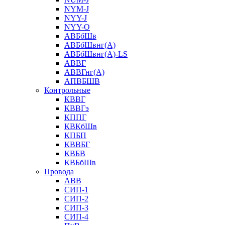
NYM-J
NYY-J
NYY-O
АВБбШв
АВБбШвнг(А)
АВБбШвнг(А)-LS
АВВГ
АВВГнг(А)
АПВБШВ
Контрольные
КВВГ
КВВГэ
КППГ
КВКбШв
КПБП
КВВБГ
КВБВ
КВБбШв
Провода
АВВ
СИП-1
СИП-2
СИП-3
СИП-4