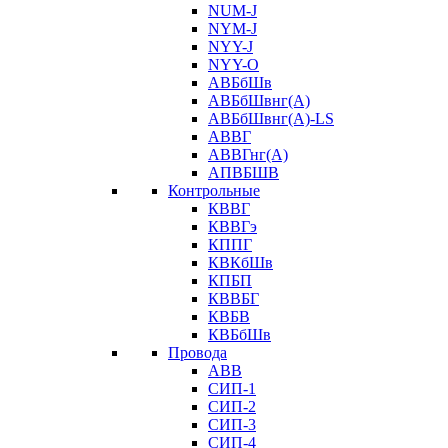
NUM-J
NYM-J
NYY-J
NYY-O
АВБбШв
АВБбШвнг(А)
АВБбШвнг(А)-LS
АВВГ
АВВГнг(А)
АПВБШВ
Контрольные
КВВГ
КВВГэ
КППГ
КВКбШв
КПБП
КВВБГ
КВБВ
КВБбШв
Провода
АВВ
СИП-1
СИП-2
СИП-3
СИП-4