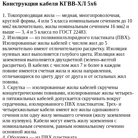
Конструкция кабеля КГВВ-ХЛ 5х6
1. Токопроводящая жила — медная, многопроволочная,
круглой формы, 4 или 5 класса номинальным сечением до 10
мм2 включительно, жилы номинальным сечением 16 мм2 и
выше — 3, 4 и 5 класса по ГОСТ 22483.
2. Изоляция — из поливинилхлоридного пластиката (ПВХ).
Изолированные жилы кабелей с числом жил до 5
включительно имеют отличительную расцветку. Изоляция
нулевых жил выполняется голубого цвета. Изоляция жил
заземления выполняется двухцветной (зелено-желтой
расцветки). В кабелях с числом жил 7 и более в каждом
повиве имеются счетная жила и жила направления,
отличающиеся по цвету друг от друга и от остальных жил
повива.
3. Скрутка — изолированные жилы кабелей скручены
концентрическими повивами, изолированные жилы четырех-
и пятижильных кабелей допускается скручивать вокруг
сердечника, изолированного ПВХ пластикатом. Трех- и
четырехжильные кабели имеют все жилы одинакового
сечения или одну жилу меньшего сечения (жилу заземления
или нулевую). Кабели могут иметь жилу заземления с
номинальным сечением, равным номинальному сечению
основной жилы.
4. Оболочка — из ПВХ пластиката