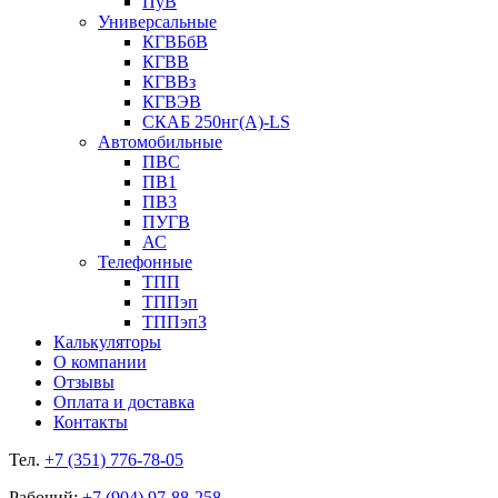
ПуВ
Универсальные
КГВБбВ
КГВВ
КГВВз
КГВЭВ
СКАБ 250нг(А)-LS
Автомобильные
ПВС
ПВ1
ПВ3
ПУГВ
АС
Телефонные
ТПП
ТППэп
ТППэпЗ
Калькуляторы
О компании
Отзывы
Оплата и доставка
Контакты
Тел.
+7 (351) 776-78-05
Рабочий:
+7 (904) 97-88-258