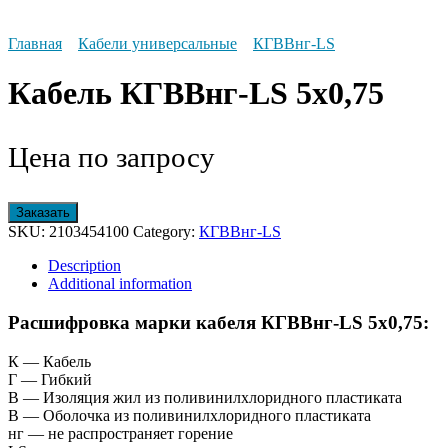
Главная
Кабели универсальные
КГВВнг-LS
Кабель КГВВнг-LS 5х0,75
Цена по запросу
Заказать
SKU:
2103454100
Category:
КГВВнг-LS
Description
Additional information
Расшифровка марки кабеля КГВВнг-LS 5х0,75:
К — Кабель
Г — Гибкий
В — Изоляция жил из поливинилхлоридного пластиката
В — Оболочка из поливинилхлоридного пластиката
нг — не распространяет горение