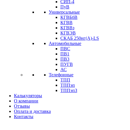
СИП-4
ПуВ
Универсальные
КГВБбВ
КГВВ
КГВВз
КГВЭВ
СКАБ 250нг(А)-LS
Автомобильные
ПВС
ПВ1
ПВ3
ПУГВ
АС
Телефонные
ТПП
ТППэп
ТППэпЗ
Калькуляторы
О компании
Отзывы
Оплата и доставка
Контакты