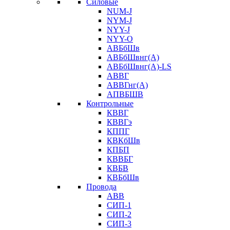
Силовые
NUM-J
NYM-J
NYY-J
NYY-O
АВБбШв
АВБбШвнг(А)
АВБбШвнг(А)-LS
АВВГ
АВВГнг(А)
АПВБШВ
Контрольные
КВВГ
КВВГэ
КППГ
КВКбШв
КПБП
КВВБГ
КВБВ
КВБбШв
Провода
АВВ
СИП-1
СИП-2
СИП-3