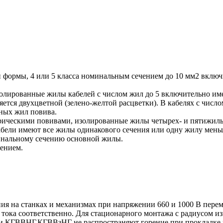
й формы, 4 или 5 класса номинальным сечением до 10 мм2 вклю
олированные жилы кабелей с числом жил до 5 включительно им
ется двухцветной (зелено-желтой расцветки). В кабелях с числ
ьных жил повива.
ическими повивами, изолированные жилы четырех- и пятижильн
бели имеют все жилы одинакового сечения или одну жилу меньш
инальному сечению основной жилы.
лением.
я на станках и механизмах при напряжении 660 и 1000 В переме
тока соответственно. Для стационарного монтажа с радиусом из
ки КГВВНГ,КГВВзНГ не распространяют горение при прокладке в