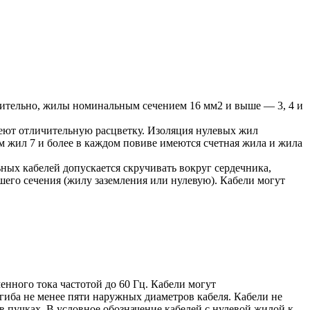
чительно, жилы номинальным сечением 16 мм2 и выше — 3, 4 и
еют отличительную расцветку. Изоляция нулевых жил
ом жил 7 и более в каждом повиве имеются счетная жила и жила
ых кабелей допускается скручивать вокруг сердечника,
его сечения (жилу заземления или нулевую). Кабели могут
нного тока частотой до 60 Гц. Кабели могут
гиба не менее пяти наружных диаметров кабеля. Кабели не
 пучках. В условное обозначение кабелей с нулевой жилой к