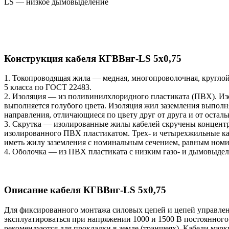
LS — низкое дымовыделение
Конструкция кабеля КГВВнг-LS 5х0,75
1. Токопроводящая жила — медная, многопроволочная, кругло
5 класса по ГОСТ 22483.
2. Изоляция — из поливинилхлоридного пластиката (ПВХ). Из
выполняется голубого цвета. Изоляция жил заземления выполня
направления, отличающиеся по цвету друг от друга и от остал
3. Скрутка — изолированные жилы кабелей скручены концентр
изолированного ПВХ пластикатом. Трех- и четырехжильные ка
иметь жилу заземления с номинальным сечением, равным ном
4. Оболочка — из ПВХ пластиката с низким газо- и дымовыде
Описание кабеля КГВВнг-LS 5х0,75
Для фиксированного монтажа силовых цепей и цепей управлени
эксплуатироваться при напряжении 1000 и 1500 В постоянного 
рекомендуются для прокладки в земле (траншеях). Кабели мар