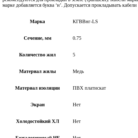
марке добавляется буква ‘н’. Допускается прокладывать кабел
Марка
КГВВнг-LS
Сечение, мм
0.75
Количество жил
5
Материал жилы
Медь
Материал изоляции
ПВХ платискат
Экран
Нет
Холодостойкий ХЛ
Нет
Безгалогеновый HF
Нет