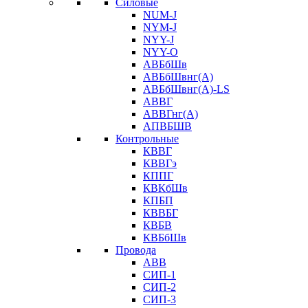
Силовые
NUM-J
NYM-J
NYY-J
NYY-O
АВБбШв
АВБбШвнг(А)
АВБбШвнг(А)-LS
АВВГ
АВВГнг(А)
АПВБШВ
Контрольные
КВВГ
КВВГэ
КППГ
КВКбШв
КПБП
КВВБГ
КВБВ
КВБбШв
Провода
АВВ
СИП-1
СИП-2
СИП-3