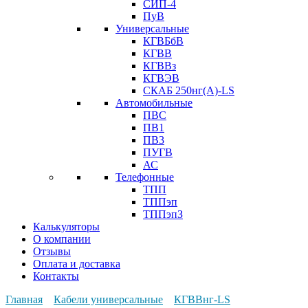
СИП-4
ПуВ
Универсальные
КГВБбВ
КГВВ
КГВВз
КГВЭВ
СКАБ 250нг(А)-LS
Автомобильные
ПВС
ПВ1
ПВ3
ПУГВ
АС
Телефонные
ТПП
ТППэп
ТППэпЗ
Калькуляторы
О компании
Отзывы
Оплата и доставка
Контакты
Главная
Кабели универсальные
КГВВнг-LS