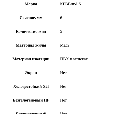
Марка
КГВВнг-LS
Сечение, мм
6
Количество жил
5
Материал жилы
Медь
Материал изоляции
ПВХ платискат
Экран
Нет
Холодостойкий ХЛ
Нет
Безгалогеновый HF
Нет
Бронированный
Нет