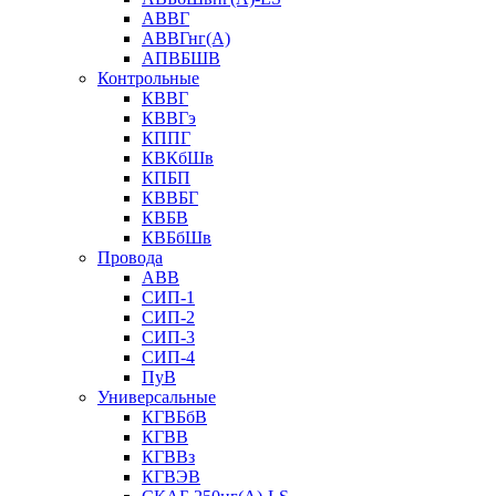
АВВГ
АВВГнг(А)
АПВБШВ
Контрольные
КВВГ
КВВГэ
КППГ
КВКбШв
КПБП
КВВБГ
КВБВ
КВБбШв
Провода
АВВ
СИП-1
СИП-2
СИП-3
СИП-4
ПуВ
Универсальные
КГВБбВ
КГВВ
КГВВз
КГВЭВ