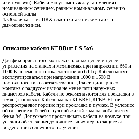
или нулевую). Кабели могут иметь жилу заземления с
номинальным сечением, равным номинальному сечению
основной жилы.
4. Оболочка — из ПВХ пластиката с низким газо- и
дымовыделением.
Описание кабеля КГВВнг-LS 5х6
Для фиксированного монтажа силовых цепей и цепей
управления на станках и механизмах при напряжении 660 и
1000 В переменного тока частотой до 60 Гц. Кабели могут
эксплуатироваться при напряжении 1000 и 1500 В
постоянного тока соответственно. Для стационарного
монтажа с радиусом изгиба не менее пяти наружных
диаметров кабеля. Кабели не рекомендуются для прокладки в
земле (траншеях). Кабели марки КГВВНГ,КГВВзНГ не
распространяют горение при прокладке в пучках. В условное
обозначение кабелей с нулевой жилой к марке добавляется
буква ‘н’. Допускается прокладывать кабели на воздухе при
условии обеспечения дополнительных мер по защите от
воздействия солнечного излучения.