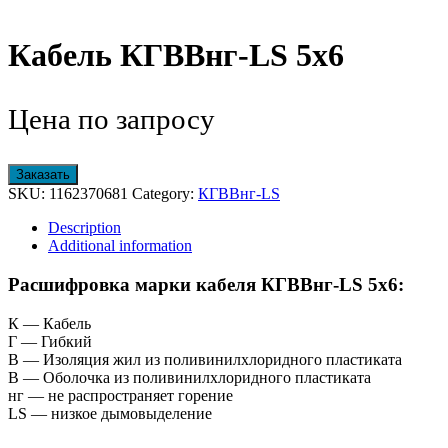
Кабель КГВВнг-LS 5х6
Цена по запросу
Заказать
SKU:
1162370681
Category:
КГВВнг-LS
Description
Additional information
Расшифровка марки кабеля КГВВнг-LS 5х6:
К — Кабель
Г — Гибкий
В — Изоляция жил из поливинилхлоридного пластиката
В — Оболочка из поливинилхлоридного пластиката
нг — не распространяет горение
LS — низкое дымовыделение