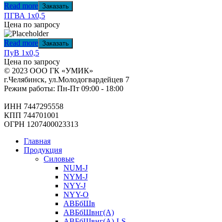
Read more
Заказать
ПГВА 1х0,5
Цена по запросу
Read more
Заказать
ПуВ 1х0,5
Цена по запросу
© 2023 ООО ГК «УМИК»
г.Челябинск, ул.Молодогвардейцев 7
Режим работы: Пн-Пт 09:00 - 18:00
ИНН 7447295558
КПП 744701001
ОГРН 1207400023313
Главная
Продукция
Силовые
NUM-J
NYM-J
NYY-J
NYY-O
АВБбШв
АВБбШвнг(А)
АВБбШвнг(А)-LS