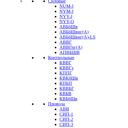
Силовые
NUM-J
NYM-J
NYY-J
NYY-O
АВБбШв
АВБбШвнг(А)
АВБбШвнг(А)-LS
АВВГ
АВВГнг(А)
АПВБШВ
Контрольные
КВВГ
КВВГэ
КППГ
КВКбШв
КПБП
КВВБГ
КВБВ
КВБбШв
Провода
АВВ
СИП-1
СИП-2
СИП-3