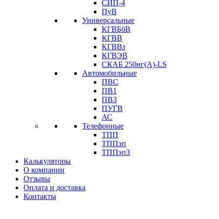
СИП-4
ПуВ
Универсальные
КГВБбВ
КГВВ
КГВВз
КГВЭВ
СКАБ 250нг(А)-LS
Автомобильные
ПВС
ПВ1
ПВ3
ПУГВ
АС
Телефонные
ТПП
ТППэп
ТППэпЗ
Калькуляторы
О компании
Отзывы
Оплата и доставка
Контакты