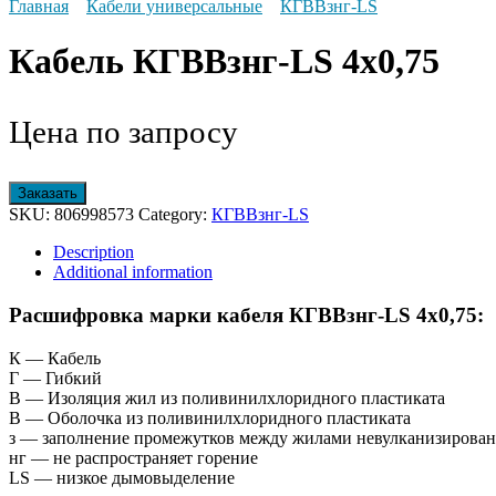
Главная
Кабели универсальные
КГВВзнг-LS
Кабель КГВВзнг-LS 4х0,75
Цена по запросу
Заказать
SKU:
806998573
Category:
КГВВзнг-LS
Description
Additional information
Расшифровка марки кабеля КГВВзнг-LS 4х0,75:
К — Кабель
Г — Гибкий
В — Изоляция жил из поливинилхлоридного пластиката
В — Оболочка из поливинилхлоридного пластиката
з — заполнение промежутков между жилами невулканизирован
нг — не распространяет горение
LS — низкое дымовыделение