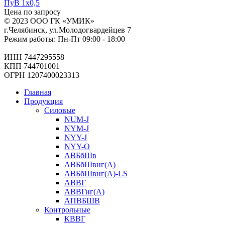
ПуВ 1х0,5
Цена по запросу
© 2023 ООО ГК «УМИК»
г.Челябинск, ул.Молодогвардейцев 7
Режим работы: Пн-Пт 09:00 - 18:00
ИНН 7447295558
КПП 744701001
ОГРН 1207400023313
Главная
Продукция
Силовые
NUM-J
NYM-J
NYY-J
NYY-O
АВБбШв
АВБбШвнг(А)
АВБбШвнг(А)-LS
АВВГ
АВВГнг(А)
АПВБШВ
Контрольные
КВВГ