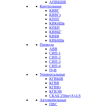
АПВБШВ
Контрольные
КВВГ
КВВГэ
КППГ
КВКбШв
КПБП
КВВБГ
КВБВ
КВБбШв
Провода
АВВ
СИП-1
СИП-2
СИП-3
СИП-4
ПуВ
Универсальные
КГВБбВ
КГВВ
КГВВз
КГВЭВ
СКАБ 250нг(А)-LS
Автомобильные
ПВС