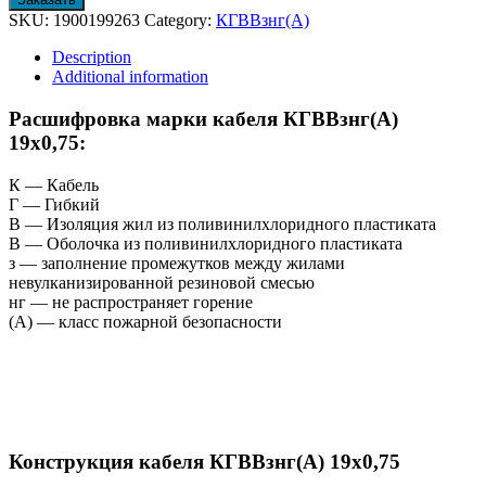
SKU:
1900199263
Category:
КГВВзнг(А)
Description
Additional information
Расшифровка марки кабеля КГВВзнг(А)
19х0,75:
К — Кабель
Г — Гибкий
В — Изоляция жил из поливинилхлоридного пластиката
В — Оболочка из поливинилхлоридного пластиката
з — заполнение промежутков между жилами
невулканизированной резиновой смесью
нг — не распространяет горение
(А) — класс пожарной безопасности
Конструкция кабеля КГВВзнг(А) 19х0,75