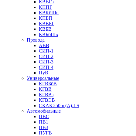
КВВГэ
КППГ
КВКбШв
КПБП
КВВБГ
КВБВ
КВБбШв
Провода
АВВ
СИП-1
СИП-2
СИП-3
СИП-4
ПуВ
Универсальные
КГВБбВ
КГВВ
КГВВз
КГВЭВ
СКАБ 250нг(А)-LS
Автомобильные
ПВС
ПВ1
ПВ3
ПУГВ