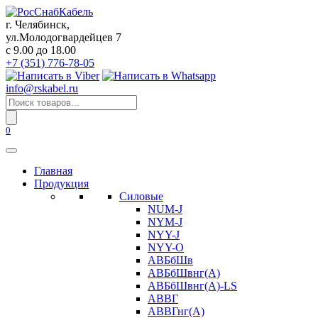
Перейти
к
г. Челябинск,
содержанию
ул.Молодогвардейцев 7
c 9.00 до 18.00
+7 (351) 776-78-05
info@rskabel.ru
Поиск
товаров
0
Главная
Продукция
Силовые
NUM-J
NYM-J
NYY-J
NYY-O
АВБбШв
АВБбШвнг(А)
АВБбШвнг(А)-LS
АВВГ
АВВГнг(А)