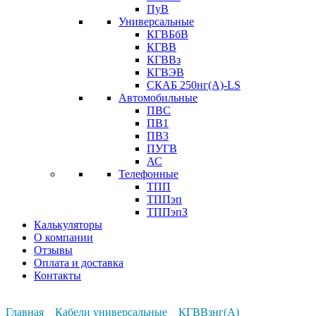
ПуВ
Универсальные
КГВБбВ
КГВВ
КГВВз
КГВЭВ
СКАБ 250нг(А)-LS
Автомобильные
ПВС
ПВ1
ПВ3
ПУГВ
АС
Телефонные
ТПП
ТППэп
ТППэпЗ
Калькуляторы
О компании
Отзывы
Оплата и доставка
Контакты
Главная
Кабели универсальные
КГВВзнг(А)