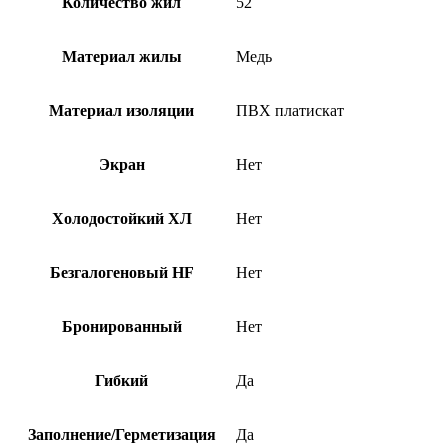
Количество жил
52
Материал жилы
Медь
Материал изоляции
ПВХ платискат
Экран
Нет
Холодостойкий ХЛ
Нет
Безгалогеновый HF
Нет
Бронированный
Нет
Гибкий
Да
Заполнение/Герметизация
Да