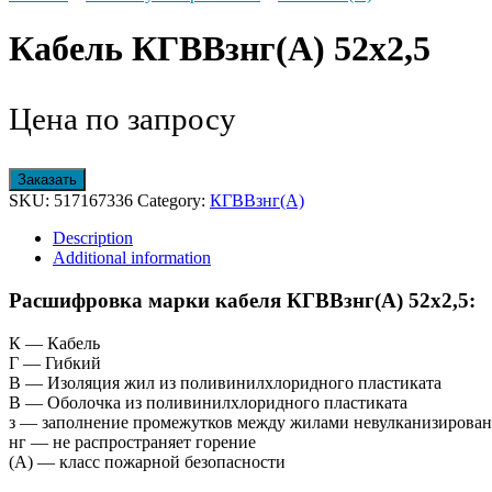
Кабель КГВВзнг(А) 52х2,5
Цена по запросу
Заказать
SKU:
517167336
Category:
КГВВзнг(А)
Description
Additional information
Расшифровка марки кабеля КГВВзнг(А) 52х2,5:
К — Кабель
Г — Гибкий
В — Изоляция жил из поливинилхлоридного пластиката
В — Оболочка из поливинилхлоридного пластиката
з — заполнение промежутков между жилами невулканизирован
нг — не распространяет горение
(А) — класс пожарной безопасности