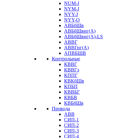
NUM-J
NYM-J
NYY-J
NYY-O
АВБбШв
АВБбШвнг(А)
АВБбШвнг(А)-LS
АВВГ
АВВГнг(А)
АПВБШВ
Контрольные
КВВГ
КВВГэ
КППГ
КВКбШв
КПБП
КВВБГ
КВБВ
КВБбШв
Провода
АВВ
СИП-1
СИП-2
СИП-3
СИП-4