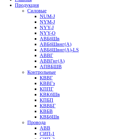
Продукция
Силовые
NUM-J
NYM-J
NYY-J
NYY-O
АВБбШв
АВБбШвнг(А)
АВБбШвнг(А)-LS
АВВГ
АВВГнг(А)
АПВБШВ
Контрольные
КВВГ
КВВГэ
КППГ
КВКбШв
КПБП
КВВБГ
КВБВ
КВБбШв
Провода
АВВ
СИП-1