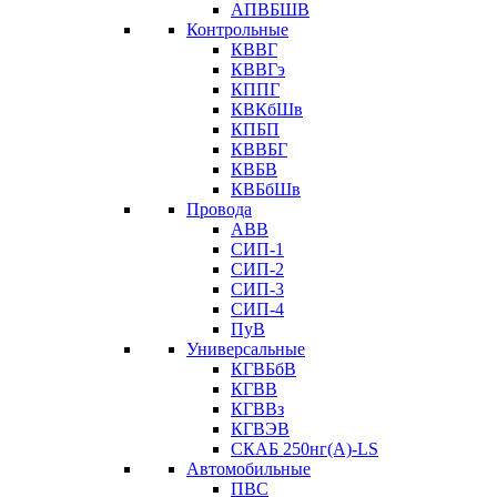
АПВБШВ
Контрольные
КВВГ
КВВГэ
КППГ
КВКбШв
КПБП
КВВБГ
КВБВ
КВБбШв
Провода
АВВ
СИП-1
СИП-2
СИП-3
СИП-4
ПуВ
Универсальные
КГВБбВ
КГВВ
КГВВз
КГВЭВ
СКАБ 250нг(А)-LS
Автомобильные
ПВС