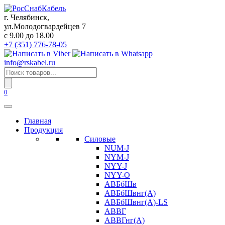
Перейти
к
г. Челябинск,
содержанию
ул.Молодогвардейцев 7
c 9.00 до 18.00
+7 (351) 776-78-05
info@rskabel.ru
Поиск
товаров
0
Главная
Продукция
Силовые
NUM-J
NYM-J
NYY-J
NYY-O
АВБбШв
АВБбШвнг(А)
АВБбШвнг(А)-LS
АВВГ
АВВГнг(А)