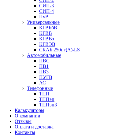
СИП-2
СИП-3
СИП-4
ПуВ
Универсальные
КГВБбВ
КГВВ
КГВВз
КГВЭВ
СКАБ 250нг(А)-LS
Автомобильные
ПВС
ПВ1
ПВ3
ПУГВ
АС
Телефонные
ТПП
ТППэп
ТППэпЗ
Калькуляторы
О компании
Отзывы
Оплата и доставка
Контакты