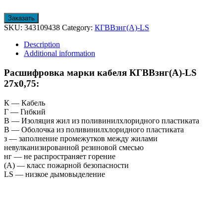
Заказать
SKU:
343109438
Category:
КГВВзнг(А)-LS
Description
Additional information
Расшифровка марки кабеля КГВВзнг(А)-LS
27х0,75:
К — Кабель
Г — Гибкий
В — Изоляция жил из поливинилхлоридного пластиката
В — Оболочка из поливинилхлоридного пластиката
з — заполнение промежутков между жилами
невулканизированной резиновой смесью
нг — не распространяет горение
(А) — класс пожарной безопасности
LS — низкое дымовыделение