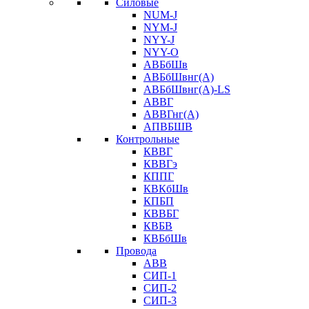
Силовые
NUM-J
NYM-J
NYY-J
NYY-O
АВБбШв
АВБбШвнг(А)
АВБбШвнг(А)-LS
АВВГ
АВВГнг(А)
АПВБШВ
Контрольные
КВВГ
КВВГэ
КППГ
КВКбШв
КПБП
КВВБГ
КВБВ
КВБбШв
Провода
АВВ
СИП-1
СИП-2
СИП-3