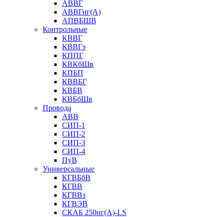
АВВГ
АВВГнг(А)
АПВБШВ
Контрольные
КВВГ
КВВГэ
КППГ
КВКбШв
КПБП
КВВБГ
КВБВ
КВБбШв
Провода
АВВ
СИП-1
СИП-2
СИП-3
СИП-4
ПуВ
Универсальные
КГВБбВ
КГВВ
КГВВз
КГВЭВ
СКАБ 250нг(А)-LS