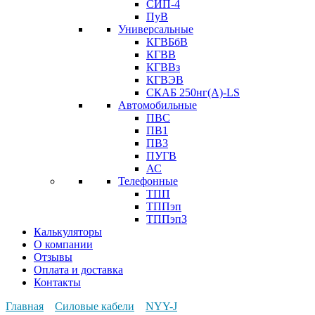
СИП-4
ПуВ
Универсальные
КГВБбВ
КГВВ
КГВВз
КГВЭВ
СКАБ 250нг(А)-LS
Автомобильные
ПВС
ПВ1
ПВ3
ПУГВ
АС
Телефонные
ТПП
ТППэп
ТППэпЗ
Калькуляторы
О компании
Отзывы
Оплата и доставка
Контакты
Главная
Силовые кабели
NYY-J