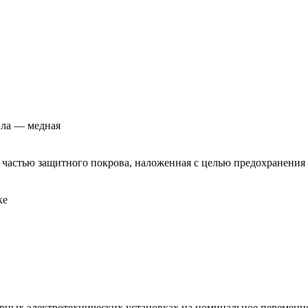
ила — медная
 частью защитного покрова, наложенная с целью предохранения 
ке
арных электротехнических установках на номинальное переменно