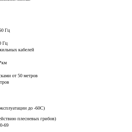
50 Гц
0 Гц
ожильных кабелей
*км
сками от 50 метров
тров
эксплуатации до -60С)
действию плесневых грибов)
0-69