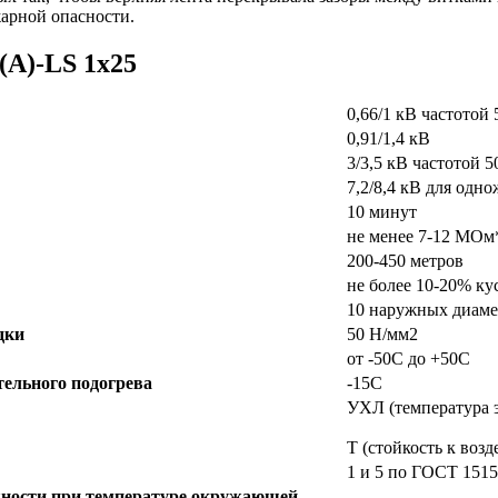
арной опасности.
А)-LS 1х25
0,66/1 кВ частотой 
0,91/1,4 кВ
3/3,5 кВ частотой 5
7,2/8,4 кВ для одн
10 минут
не менее 7-12 МОм
200-450 метров
не более 10-20% ку
10 наружных диаме
дки
50 Н/мм2
от -50С до +50С
ельного подогрева
-15С
УХЛ (температура 
Т (стойкость к воз
1 и 5 по ГОСТ 1515
жности при температуре окружающей