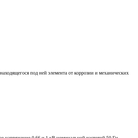
находящегося под ней элемента от коррозии и механических
е напряжение 0,66 и 1 кВ номинальной частотой 50 Гц,