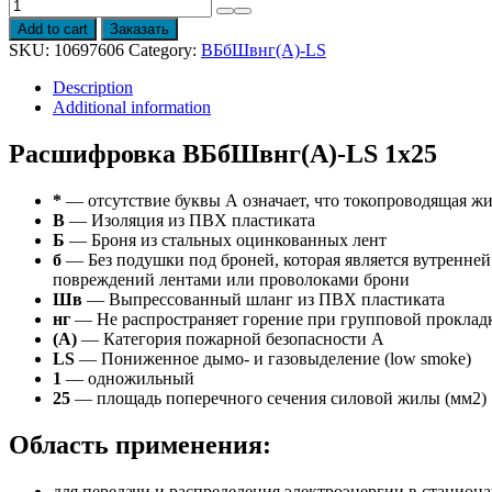
Кабель
ВБбШвнг(А)-
Add to cart
Заказать
LS
SKU:
10697606
Category:
ВБбШвнг(А)-LS
1х25
quantity
Description
Additional information
Расшифровка ВБбШвнг(А)-LS 1х25
*
— отсутствие буквы А означает, что токопроводящая ж
В
— Изоляция из ПВХ пластиката
Б
— Броня из стальных оцинкованных лент
б
— Без подушки под броней, которая является вутренней
повреждений лентами или проволоками брони
Шв
— Выпрессованный шланг из ПВХ пластиката
нг
— Не распространяет горение при групповой проклад
(А)
— Категория пожарной безопасности A
LS
— Пониженное дымо- и газовыделение (low smoke)
1
— одножильный
25
— площадь поперечного сечения силовой жилы (мм2)
Область применения:
для передачи и распределения электроэнергии в стацион