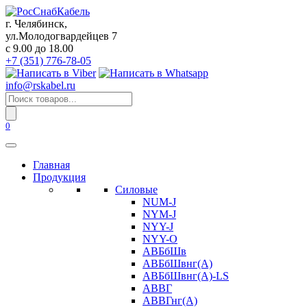
Перейти
к
г. Челябинск,
содержанию
ул.Молодогвардейцев 7
c 9.00 до 18.00
+7 (351) 776-78-05
info@rskabel.ru
Поиск
товаров
0
Главная
Продукция
Силовые
NUM-J
NYM-J
NYY-J
NYY-O
АВБбШв
АВБбШвнг(А)
АВБбШвнг(А)-LS
АВВГ
АВВГнг(А)