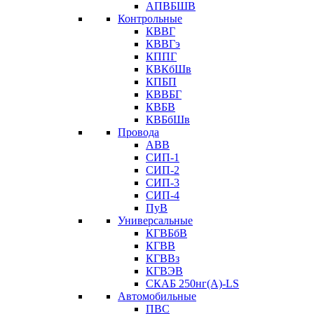
АПВБШВ
Контрольные
КВВГ
КВВГэ
КППГ
КВКбШв
КПБП
КВВБГ
КВБВ
КВБбШв
Провода
АВВ
СИП-1
СИП-2
СИП-3
СИП-4
ПуВ
Универсальные
КГВБбВ
КГВВ
КГВВз
КГВЭВ
СКАБ 250нг(А)-LS
Автомобильные
ПВС