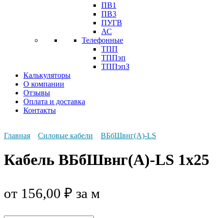
ПВ1
ПВ3
ПУГВ
АС
Телефонные
ТПП
ТППэп
ТППэпЗ
Калькуляторы
О компании
Отзывы
Оплата и доставка
Контакты
Главная
Силовые кабели
ВБбШвнг(А)-LS
Кабель ВБбШвнг(А)-LS 1х25
от
156,00
₽
за м