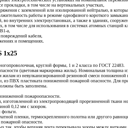
се прокладки, в том числе на вертикальных участках,
пряжения с заземленной или изолированной нейтралью, в котор
олжительность работы в режиме однофазного короткого замыкания
й, во внутренних электроустановках, а также в зданиях, сооруж
, в том числе для использования в системах атомных станций к
В1-а,
 повреждений кабеля,
жениях и помещениях.
 1х25
огопроволочная, круглой формы, 1 и 2 класса по ГОСТ 22483.
сности (цветовая маркировка жилы). Номинальная толщина изо
 жилам из невулканизированной резиновой смеси пониженной п
 из ПВХ пластиката пониженной пожарной опасности. Для при
олжны быть заполнены.
пониженной пожароопасности.
 изготовленной из электропроводящей прорезиненной ткани но
ной 0,12 мм с зазором.
 фольги.
латной пленки, термоскрепленного полотна или другого равноц
 пожарной опасности.
х так, чтобы верхняя лента перекрывала зазоры между витками