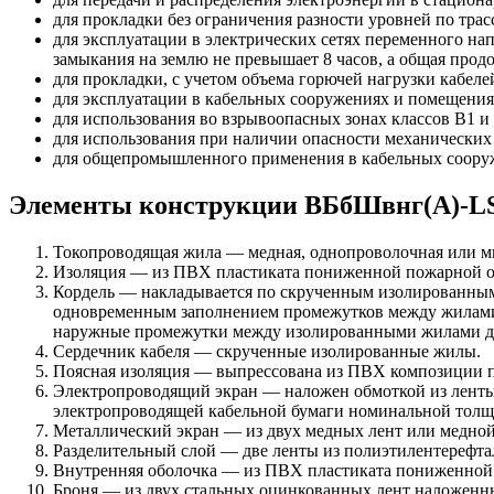
для прокладки без ограничения разности уровней по трас
для эксплуатации в электрических сетях переменного на
замыкания на землю не превышает 8 часов, а общая прод
для прокладки, с учетом объема горючей нагрузки кабеле
для эксплуатации в кабельных сооружениях и помещениях
для использования во взрывоопасных зонах классов В1 и 
для использования при наличии опасности механических
для общепромышленного применения в кабельных соору
Элементы конструкции ВБбШвнг(А)-LS
Токопроводящая жила — медная, однопроволочная или мн
Изоляция — из ПВХ пластиката пониженной пожарной опа
Кордель — накладывается по скрученным изолированным
одновременным заполнением промежутков между жилами,
наружные промежутки между изолированными жилами д
Сердечник кабеля — скрученные изолированные жилы.
Поясная изоляция — выпрессована из ПВХ композиции 
Электропроводящий экран — наложен обмоткой из ленты,
электропроводящей кабельной бумаги номинальной толщи
Металлический экран — из двух медных лент или медной
Разделительный слой — две ленты из полиэтилентерефта
Внутренняя оболочка — из ПВХ пластиката пониженной
Броня — из двух стальных оцинкованных лент наложенны