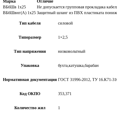
Марка
Отличие
ВБбШв 1х25
Не допускается групповая прокладака кабел
ВБбШвнг(А) 1х25
Защитный шланг из ПВХ пластиката пониже
Тип кабеля
силовой
Типоразмер
1×2,5
Тип напряжения
низковольтный
Упаковка
бухта,катушка,барабан
Нормативная документация
ГОСТ 31996-2012, ТУ 16.К71-31
Код ОКПО
353,371
Количество жил
1