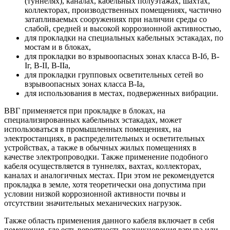
(туннелях), каналах, кабельных полуэтажах, шахтах,
коллекторах, производственных помещениях, частично
затапливаемых сооружениях при наличии среды со
слабой, средней и высокой коррозионной активностью,
для прокладки на специальных кабельных эстакадах, по
мостам и в блоках,
для прокладки во взрывоопасных зонах класса B-Iб, B-
Iг, В-II, В-IIа,
для прокладки групповых осветительных сетей во
взрывоопасных зонах класса В-Iа,
для использования в местах, подверженных вибрации.
ВВГ применяется при прокладке в блоках, на
специализированных кабельных эстакадах, может
использоваться в промышленных помещениях, на
электростанциях, в распределительных и осветительных
устройствах, а также в обычных жилых помещениях в
качестве электропроводки. Также применение подобного
кабеля осуществляется в туннелях, вахтах, коллекторах,
каналах и аналогичных местах. При этом не рекомендуется
прокладка в земле, хотя теоретически она допустима при
условии низкой коррозионной активности почвы и
отсутствии значительных механических нагрузок.
Также область применения данного кабеля включает в себя
помещения, где есть вероятность возникновения взрыва или