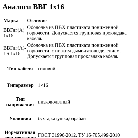
Аналоги ВВГ 1х16
Марка
Отличие
Оболочка из ПВХ пластиката пониженной
ВВГнг(А)
горючести. Допускается групповая прокладака
1х16
кабеля.
Оболочка из ПВХ пластиката пониженной
ВВГнг(А)-
горючести, с низким дымо-газовыделением.
LS 1х16
Допускается групповая прокладака кабеля.
Тип кабеля
силовой
Типоразмер
1×16
Тип
низковольтный
напряжения
Упаковка
бухта,катушка,барабан
Нормативная
ГОСТ 31996-2012, ТУ 16-705.499-2010
документация