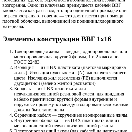
возгорания. Одно из ключевых преимуществ кабелей ВВГ
заключается как раз в том, что при одиночной прокладке они
не распространяют горение — это достигается при помощи
плотной оболочки, выполненной из поливинилхлоридного
материала.
Элементы конструкции ВВГ 1х16
Токопроводящая жила — медная, однопроволочная или
многопроволочная, круглой формы, 1 и 2 класса по
ГОСТ 22483.
Изоляция — из ПВХ пластиката (цветовая маркировка
жилы). Изоляция нулевых жил (N) выполняется синего
цвета. Изоляция жил заземления (PE) выполняется
двухцветной (зелено-желтой расцветки).
Кордель — из ПВХ пластиката или
невулканизированной резиновой смеси, для придания
кабелю практически круглой формы внутренние и
наружные промежутки между изолированными жилами
должны быть заполнены.
Сердечник кабеля — скрученные изолированные жилы.
Внутренняя оболочка — из ПВХ пластиката или из
мелонаполненной невулканизированной резины.
Электропроводящий экран (для кабелей на напряжение