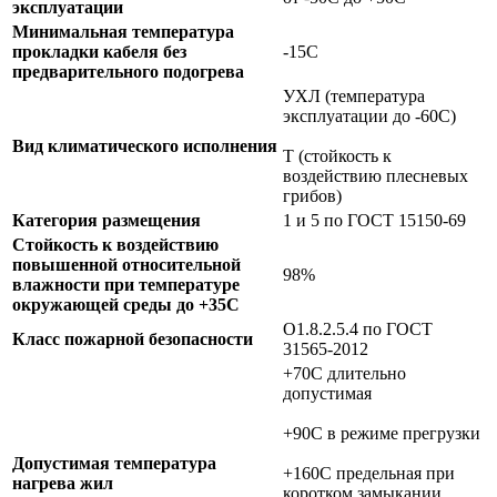
эксплуатации
Минимальная температура
прокладки кабеля без
-15С
предварительного подогрева
УХЛ (температура
эксплуатации до -60С)
Вид климатического исполнения
Т (стойкость к
воздействию плесневых
грибов)
Категория размещения
1 и 5 по ГОСТ 15150-69
Стойкость к воздействию
повышенной относительной
98%
влажности при температуре
окружающей среды до +35C
О1.8.2.5.4 по ГОСТ
Класс пожарной безопасности
31565-2012
+70C длительно
допустимая
+90C в режиме прегрузки
Допустимая температура
+160C предельная при
нагрева жил
коротком замыкании