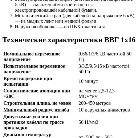
6 кВ) — наложен обмоткой из ленты
электропроводящей кабельной бумаги.
Металлический экран (для кабелей на напряжение 6 кВ)
— из медных лент или медной фольги.
Наружная оболочка — из ПВХ пластиката.
Технические характеристики ВВГ 1х16
Номинальное переменное
0,66/1/3/6 кВ частотой 50
напряжение
Гц
Испытательное переменное
3/3,5/9,5/15 кВ частотой
напряжение
50 Гц
Время выдержки при
10 минут
испытании
Сопротивление изоляции при
не менее 2,5-12,3
+20С
МОм*км
Строительная длина, не менее
200-450 метров
Минимальный радиус изгиба
10 наружных диаметров
Допустимые усилия при
протяжке кабеля по трассе
50 Н/мм2
прокладки
Диапазон температур
от -50С до +50С