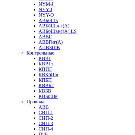
NYM-J
NYY-J
NYY-O
АВБбШв
АВБбШвнг(А)
АВБбШвнг(А)-LS
АВВГ
АВВГнг(А)
АПВБШВ
Контрольные
КВВГ
КВВГэ
КППГ
КВКбШв
КПБП
КВВБГ
КВБВ
КВБбШв
Провода
АВВ
СИП-1
СИП-2
СИП-3
СИП-4
ПуВ