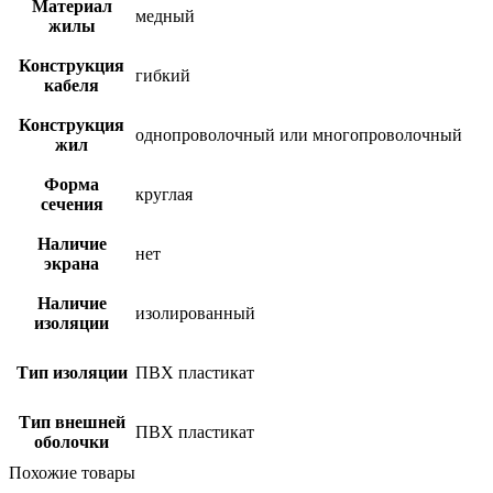
Материал
медный
жилы
Конструкция
гибкий
кабеля
Конструкция
однопроволочный или многопроволочный
жил
Форма
круглая
сечения
Наличие
нет
экрана
Наличие
изолированный
изоляции
Тип изоляции
ПВХ пластикат
Тип внешней
ПВХ пластикат
оболочки
Похожие товары