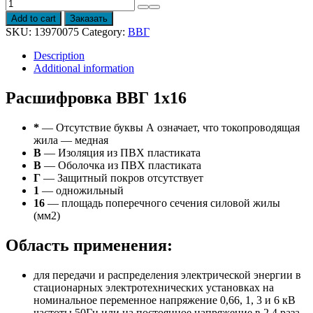
Кабель
ВВГ
Add to cart
Заказать
1х16
SKU:
13970075
Category:
ВВГ
quantity
Description
Additional information
Расшифровка ВВГ 1х16
*
— Отсутствие буквы А означает, что токопроводящая
жила — медная
В
— Изоляция из ПВХ пластиката
В
— Оболочка из ПВХ пластиката
Г
— Защитный покров отсутствует
1
— одножильный
16
— площадь поперечного сечения силовой жилы
(мм2)
Область применения:
для передачи и распределения электрической энергии в
стационарных электротехнических установках на
номинальное переменное напряжение 0,66, 1, 3 и 6 кВ
частоты 50Гц или на постоянное напряжение в 2,4 раза