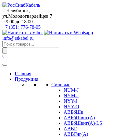
Перейти
к
г. Челябинск,
содержанию
ул.Молодогвардейцев 7
c 9.00 до 18.00
+7 (351) 776-78-05
info@rskabel.ru
Поиск
товаров
0
Главная
Продукция
Силовые
NUM-J
NYM-J
NYY-J
NYY-O
АВБбШв
АВБбШвнг(А)
АВБбШвнг(А)-LS
АВВГ
АВВГнг(А)