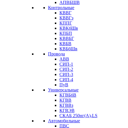
АПВБШВ
Контрольные
КВВГ
КВВГэ
КППГ
КВКбШв
КПБП
КВВБГ
КВБВ
КВБбШв
Провода
АВВ
СИП-1
СИП-2
СИП-3
СИП-4
ПуВ
Универсальные
КГВБбВ
КГВВ
КГВВз
КГВЭВ
СКАБ 250нг(А)-LS
Автомобильные
ПВС