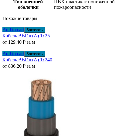
Тип внешней
ПВХ пластикат пониженной
оболочки
пожароопасности
Похожие товары
Add to cart
Заказать
Кабель ВВГнг(А) 1х25
от
129,40
₽
за м
Add to cart
Заказать
Кабель ВВГнг(А) 1х240
от
836,20
₽
за м