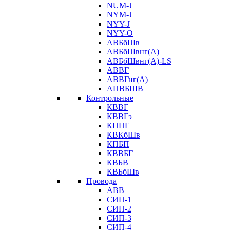
NUM-J
NYM-J
NYY-J
NYY-O
АВБбШв
АВБбШвнг(А)
АВБбШвнг(А)-LS
АВВГ
АВВГнг(А)
АПВБШВ
Контрольные
КВВГ
КВВГэ
КППГ
КВКбШв
КПБП
КВВБГ
КВБВ
КВБбШв
Провода
АВВ
СИП-1
СИП-2
СИП-3
СИП-4