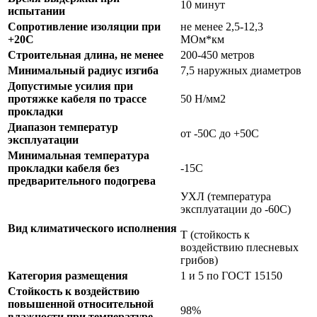
10 минут
испытании
Сопротивление изоляции при
не менее 2,5-12,3
+20С
МОм*км
Строительная длина, не менее
200-450 метров
Минимальный радиус изгиба
7,5 наружных диаметров
Допустимые усилия при
протяжке кабеля по трассе
50 Н/мм2
прокладки
Диапазон температур
от -50С до +50С
эксплуатации
Минимальная температура
прокладки кабеля без
-15С
предварительного подогрева
УХЛ (температура
эксплуатации до -60С)
Вид климатического исполнения
Т (стойкость к
воздействию плесневых
грибов)
Категория размещения
1 и 5 по ГОСТ 15150
Стойкость к воздействию
повышенной относительной
98%
влажности при температуре