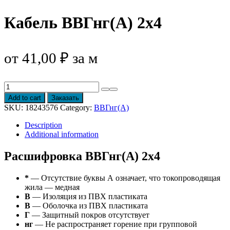
Кабель ВВГнг(А) 2х4
от
41,00
₽
за м
Кабель
ВВГнг(А)
Add to cart
Заказать
2х4
SKU:
18243576
Category:
ВВГнг(А)
quantity
Description
Additional information
Расшифровка ВВГнг(А) 2х4
*
— Отсутствие буквы А означает, что токопроводящая
жила — медная
В
— Изоляция из ПВХ пластиката
В
— Оболочка из ПВХ пластиката
Г
— Защитный покров отсутствует
нг
— Не распространяет горение при групповой