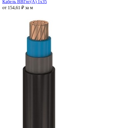
Кабель ВВГнг(А) 1х35
от
154,61
₽
за м