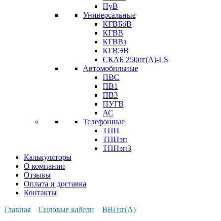
ПуВ
Универсальные
КГВБбВ
КГВВ
КГВВз
КГВЭВ
СКАБ 250нг(А)-LS
Автомобильные
ПВС
ПВ1
ПВ3
ПУГВ
АС
Телефонные
ТПП
ТППэп
ТППэпЗ
Калькуляторы
О компании
Отзывы
Оплата и доставка
Контакты
Главная
Силовые кабели
ВВГнг(А)