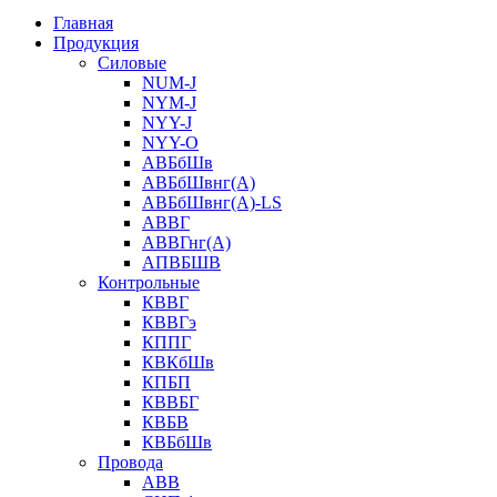
Главная
Продукция
Силовые
NUM-J
NYM-J
NYY-J
NYY-O
АВБбШв
АВБбШвнг(А)
АВБбШвнг(А)-LS
АВВГ
АВВГнг(А)
АПВБШВ
Контрольные
КВВГ
КВВГэ
КППГ
КВКбШв
КПБП
КВВБГ
КВБВ
КВБбШв
Провода
АВВ