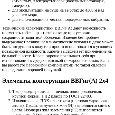
(открытых) электроустановок (кабельных эстакадах,
галереях),
для эксплуатации на суше на высотах до 4300 м над
уровнем моря,
для использования в местах, подверженных вибрации.
Технические характеристики ВВГнг(А) дают возможность
применять кабель практически везде при условии
сохранности защитной оболочки. Изделие без проблем
выдерживает различные климатические условия и даже может
быть погружено в воду или просто использоваться в условиях
повышенной влажности. Кабель выдерживает применение на
большой высоте. Кабель хорошо показывает себя при
использовании в средах с высокой пожароопасностью. Если
вы работаете с горючими компонентами, то такой силовой
провод станет хорошей покупкой.
Элементы конструкции ВВГнг(А) 2х4
Токороводящая жила — медная, однопроволочная,
круглой формы, 1 и 2 класса по ГОСТ 22483.
Изоляция — из ПВХ пластиката (цветовая маркировка
жилы). Изоляция нулевых жил (N) выполняется синего
цвета. Изоляция жил заземления (PE) выполняется
двухцветной (зелено-желтой расцветки).