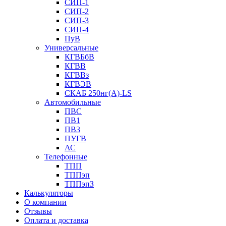
СИП-1
СИП-2
СИП-3
СИП-4
ПуВ
Универсальные
КГВБбВ
КГВВ
КГВВз
КГВЭВ
СКАБ 250нг(А)-LS
Автомобильные
ПВС
ПВ1
ПВ3
ПУГВ
АС
Телефонные
ТПП
ТППэп
ТППэпЗ
Калькуляторы
О компании
Отзывы
Оплата и доставка