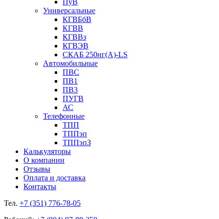
ПуВ
Универсальные
КГВБбВ
КГВВ
КГВВз
КГВЭВ
СКАБ 250нг(А)-LS
Автомобильные
ПВС
ПВ1
ПВ3
ПУГВ
АС
Телефонные
ТПП
ТППэп
ТППэпЗ
Калькуляторы
О компании
Отзывы
Оплата и доставка
Контакты
Тел.
+7 (351) 776-78-05