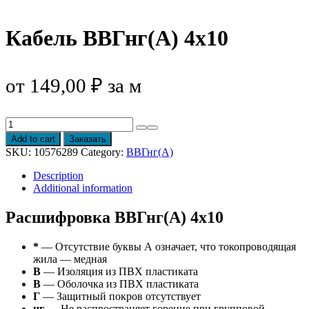
Кабель ВВГнг(А) 4х10
от
149,00
₽
за м
Кабель
ВВГнг(А)
Add to cart
Заказать
4х10
SKU:
10576289
Category:
ВВГнг(А)
quantity
Description
Additional information
Расшифровка ВВГнг(А) 4х10
*
— Отсутствие буквы А означает, что токопроводящая
жила — медная
В
— Изоляция из ПВХ пластиката
В
— Оболочка из ПВХ пластиката
Г
— Защитный покров отсутствует
нг
— Не распространяет горение при групповой