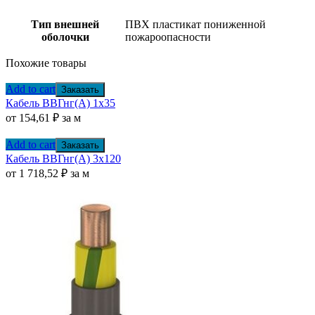
Тип внешней
ПВХ пластикат пониженной
оболочки
пожароопасности
Похожие товары
Add to cart
Заказать
Кабель ВВГнг(А) 1х35
от
154,61
₽
за м
Add to cart
Заказать
Кабель ВВГнг(А) 3х120
от
1 718,52
₽
за м