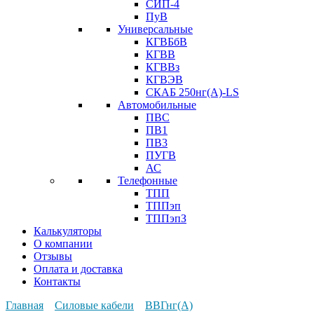
СИП-4
ПуВ
Универсальные
КГВБбВ
КГВВ
КГВВз
КГВЭВ
СКАБ 250нг(А)-LS
Автомобильные
ПВС
ПВ1
ПВ3
ПУГВ
АС
Телефонные
ТПП
ТППэп
ТППэпЗ
Калькуляторы
О компании
Отзывы
Оплата и доставка
Контакты
Главная
Силовые кабели
ВВГнг(А)