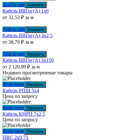
Add to cart
Заказать
Кабель ВВГнг(А) 1х6
от
32,53
₽
за м
Add to cart
Заказать
Кабель ВВГнг(А) 3х2,5
от
38,79
₽
за м
Add to cart
Заказать
Кабель ВВГнг(А) 3х150
от
2 120,99
₽
за м
Недавно просмотренные товары
Read more
Заказать
Кабель РПШ 5х4
Цена по запросу
Read more
Заказать
Кабель КНРП 7х2,5
Цена по запросу
Read more
Заказать
ПВС 2х0,75