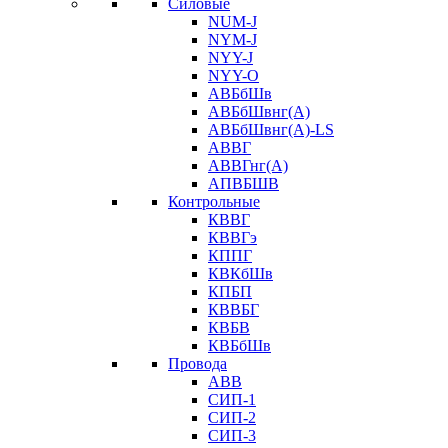
Силовые
NUM-J
NYM-J
NYY-J
NYY-O
АВБбШв
АВБбШвнг(А)
АВБбШвнг(А)-LS
АВВГ
АВВГнг(А)
АПВБШВ
Контрольные
КВВГ
КВВГэ
КППГ
КВКбШв
КПБП
КВВБГ
КВБВ
КВБбШв
Провода
АВВ
СИП-1
СИП-2
СИП-3