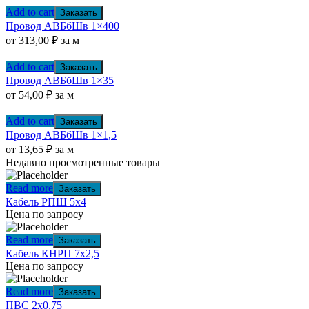
Add to cart
Заказать
Провод АВБбШв 1×400
от
313,00
₽
за м
Add to cart
Заказать
Провод АВБбШв 1×35
от
54,00
₽
за м
Add to cart
Заказать
Провод АВБбШв 1×1,5
от
13,65
₽
за м
Недавно просмотренные товары
Read more
Заказать
Кабель РПШ 5х4
Цена по запросу
Read more
Заказать
Кабель КНРП 7х2,5
Цена по запросу
Read more
Заказать
ПВС 2х0,75