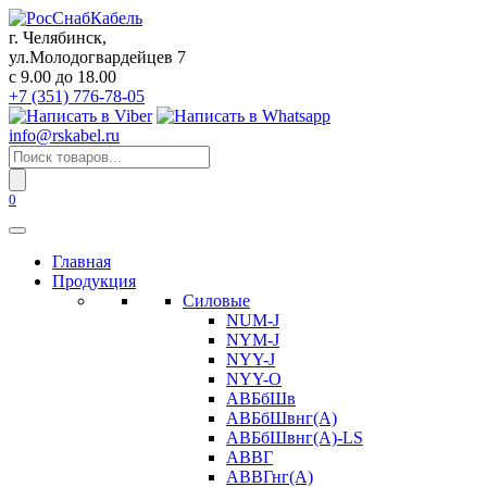
Перейти
к
г. Челябинск,
содержанию
ул.Молодогвардейцев 7
c 9.00 до 18.00
+7 (351) 776-78-05
info@rskabel.ru
Поиск
товаров
0
Главная
Продукция
Силовые
NUM-J
NYM-J
NYY-J
NYY-O
АВБбШв
АВБбШвнг(А)
АВБбШвнг(А)-LS
АВВГ
АВВГнг(А)