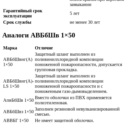
замыкании
Гарантийный срок
5 лет
эксплуатации
Срок службы
не менее 30 лет
Аналоги АВБбШв 1×50
Марка
Отличие
Защитный шланг выполнен из
АВБбШвнг(А)
поливинилхлоридной композиции
1×50
пониженной пожароопасности, допускается
групповая прокладка.
Защитный шланг выполнен из
АВБбШвнг(А)-
поливинилхлоридной композиции
LS 1×50
пониженной пожароопасности и с
пониженным газо-дымовыделением.
Вместо оболочки из ПВХ применяется
АпвБбШв 1×50
полиэтиленовая.
Заполнен резиновой невулканизированной
АВБбШвз 1×50
смесью.
АВВБГ 1×50
Не имеет защитной оболочки.