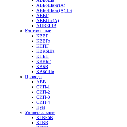
АВБбШв
АВБбШвнг(А)
АВБбШвнг(А)-LS
АВВГ
АВВГнг(А)
АПВБШВ
Контрольные
КВВГ
КВВГэ
КППГ
КВКбШв
КПБП
КВВБГ
КВБВ
КВБбШв
Провода
АВВ
СИП-1
СИП-2
СИП-3
СИП-4
ПуВ
Универсальные
КГВБбВ
КГВВ