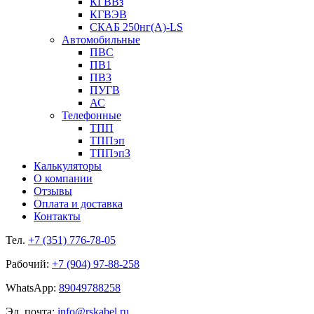
КГВВз
КГВЭВ
СКАБ 250нг(А)-LS
Автомобильные
ПВС
ПВ1
ПВ3
ПУГВ
АС
Телефонные
ТПП
ТППэп
ТППэпЗ
Калькуляторы
О компании
Отзывы
Оплата и доставка
Контакты
Тел.
+7 (351) 776-78-05
Рабочий:
+7 (904) 97-88-258
WhatsApp:
89049788258
Эл. почта:
info@rskabel.ru