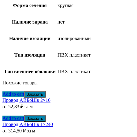
Форма сечения
круглая
Наличие экрана
нет
Наличие изоляции
изолированный
Тип изоляции
ПВХ пластикат
Тип внешней оболочки
ПВХ пластикат
Похожие товары
Add to cart
Заказать
Провод АВБбШв 2×16
от
52,83
₽
за м
Add to cart
Заказать
Провод АВБбШв 1×240
от
314,50
₽
за м