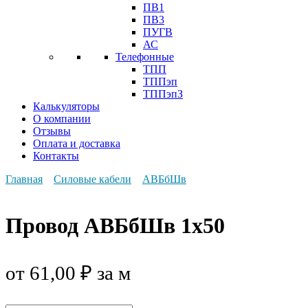
ПВ1
ПВ3
ПУГВ
АС
Телефонные
ТПП
ТППэп
ТППэпЗ
Калькуляторы
О компании
Отзывы
Оплата и доставка
Контакты
Главная
Силовые кабели
АВБбШв
Провод АВБбШв 1x50
от
61,00
₽
за м