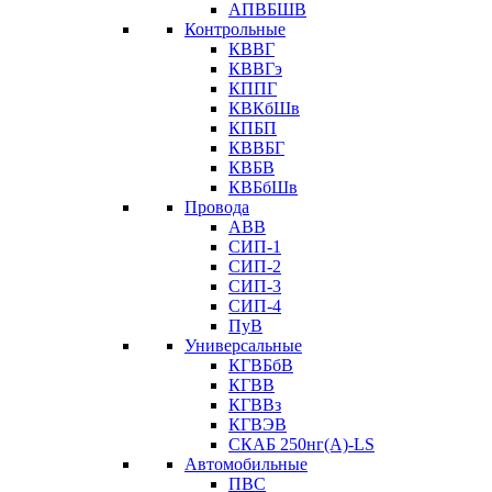
АПВБШВ
Контрольные
КВВГ
КВВГэ
КППГ
КВКбШв
КПБП
КВВБГ
КВБВ
КВБбШв
Провода
АВВ
СИП-1
СИП-2
СИП-3
СИП-4
ПуВ
Универсальные
КГВБбВ
КГВВ
КГВВз
КГВЭВ
СКАБ 250нг(А)-LS
Автомобильные
ПВС