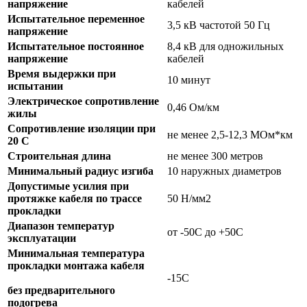
напряжение
кабелей
Испытательное переменное
3,5 кВ частотой 50 Гц
напряжение
Испытательное постоянное
8,4 кВ для одножильных
напряжение
кабелей
Время выдержки при
10 минут
испытании
Электрическое сопротивление
0,46 Ом/км
жилы
Сопротивление изоляции при
не менее 2,5-12,3 МОм*км
20 С
Строительная длина
не менее 300 метров
Минимальный радиус изгиба
10 наружных диаметров
Допустимые усилия при
протяжке кабеля по трассе
50 Н/мм2
прокладки
Диапазон температур
от -50С до +50С
эксплуатации
Минимальная температура
прокладки монтажа кабеля
-15С
без предварительного
подогрева