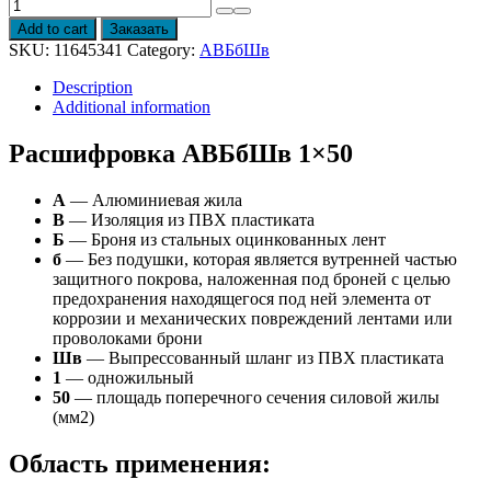
Провод
АВБбШв
Add to cart
Заказать
1x50
SKU:
11645341
Category:
АВБбШв
quantity
Description
Additional information
Расшифровка АВБбШв 1×50
А
— Алюминиевая жила
В
— Изоляция из ПВХ пластиката
Б
— Броня из стальных оцинкованных лент
б
— Без подушки, которая является вутренней частью
защитного покрова, наложенная под броней с целью
предохранения находящегося под ней элемента от
коррозии и механических повреждений лентами или
проволоками брони
Шв
— Выпрессованный шланг из ПВХ пластиката
1
— одножильный
50
— площадь поперечного сечения силовой жилы
(мм2)
Область применения: