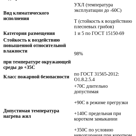
УХЛ (температура
эксплуатации до -60С)
Вид климатического
исполнения
Т (стойкость к воздействию
плесневых грибов)
Категория размещения
1 и 5 по ГОСТ 15150-69
Стойкость к воздействию
повышенной относительной
влажности
98%
при температуре окружающей
среды до +35С
по ГОСТ 31565-2012:
Класс пожарной безопасности
О1.8.2.5.4
+70C длительно
допустимая
+90C в режиме прегрузки
Допустимая температура
+140C предельная при
нагрева жил
коротком замыкании
+350C по условию
невозгорания при коротком