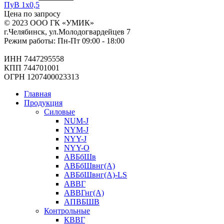
ПуВ 1х0,5
Цена по запросу
© 2023 ООО ГК «УМИК»
г.Челябинск, ул.Молодогвардейцев 7
Режим работы: Пн-Пт 09:00 - 18:00
ИНН 7447295558
КПП 744701001
ОГРН 1207400023313
Главная
Продукция
Силовые
NUM-J
NYM-J
NYY-J
NYY-O
АВБбШв
АВБбШвнг(А)
АВБбШвнг(А)-LS
АВВГ
АВВГнг(А)
АПВБШВ
Контрольные
КВВГ