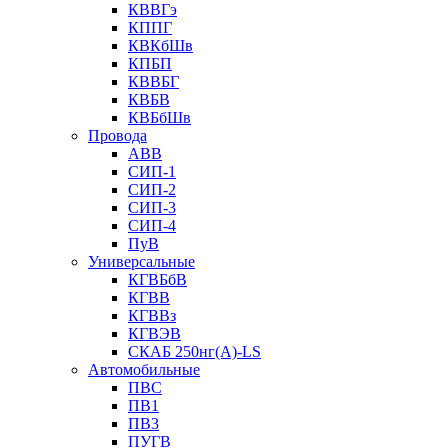
КВВГэ
КППГ
КВКбШв
КПБП
КВВБГ
КВБВ
КВБбШв
Провода
АВВ
СИП-1
СИП-2
СИП-3
СИП-4
ПуВ
Универсальные
КГВБбВ
КГВВ
КГВВз
КГВЭВ
СКАБ 250нг(А)-LS
Автомобильные
ПВС
ПВ1
ПВ3
ПУГВ