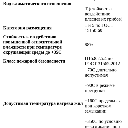
Вид климатического исполнения
Т (стойкость к
воздействию
плесневых грибов)
1 и 5 по ГОСТ
Категория размещения
15150-69
Стойкость к воздействию
повышенной относительной
98%
влажности при температуре
окружающей среды до +35C
П1б.8.2.5.4 по
Класс пожарной безопасности
ГОСТ 31565-2012
+70C длительно
допустимая
+90C в режиме
прегрузки
+160C предельная
Допустимая температура нагрева жил
при коротком
замыкании
+350C по условию
невозгорания при