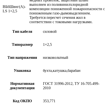
медных проволок, защитный шланг
выполнен из поливинилхлоридной
ВБбШвнг(А)-
композиции пониженной пожароопасности с
LS 1×2,5
пониженным газо-дымовыделением.
Требуется пересчет сечения жил в
соответствии с токовыми нагрузками.
Тип кабеля
силовой
Типоразмер
1×2,5
Тип напряжения
низковольтный
Упаковка
бухта,катушка,барабан
Нормативная
ГОСТ 31996-2012, ТУ 16-705.499-
документация
2010
Код ОКПО
353,771