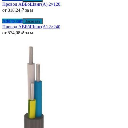
Провод АВБбШвнг(А) 2×120
от
318,24
₽
за м
Add to cart
Заказать
Провод АВБбШвнг(А) 2×240
от
574,08
₽
за м