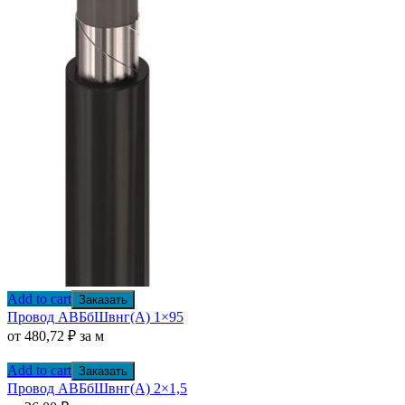
Add to cart
Заказать
Провод АВБбШвнг(А) 1×95
от
480,72
₽
за м
Add to cart
Заказать
Провод АВБбШвнг(А) 2×1,5