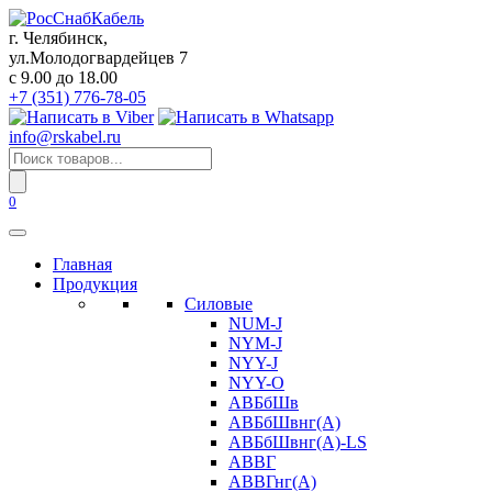
Перейти
к
г. Челябинск,
содержанию
ул.Молодогвардейцев 7
c 9.00 до 18.00
+7 (351) 776-78-05
info@rskabel.ru
Поиск
товаров
0
Главная
Продукция
Силовые
NUM-J
NYM-J
NYY-J
NYY-O
АВБбШв
АВБбШвнг(А)
АВБбШвнг(А)-LS
АВВГ
АВВГнг(А)