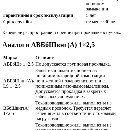
коротком
замыкании
Гарантийный срок эксплуатации
5 лет
Срок службы
не менее 30 лет
Кабель не распространяет горение при прокладке в пучках.
Аналоги АВБбШвнг(А) 1×2,5
Марка
Отличие
АВБбШв 1×2,5
Не допускается групповая прокладка.
Защитный шланг выполнен из
поливинилхлоридной композиции
АВБбШвнг(А)-
пониженной пожароопасности и с
LS 1×2,5
пониженным газо-дымовыделением.
Допускается прокладка в закрытых
кабельных сооружениях.
Токопроводящие жилы выполнены из
ВБбШвнг(А)
медных проволок. Требуется пересчет
1×2,5
сечения жил в соответствии с токовыми
нагрузками.
Токопроводящие жилы выполнены из