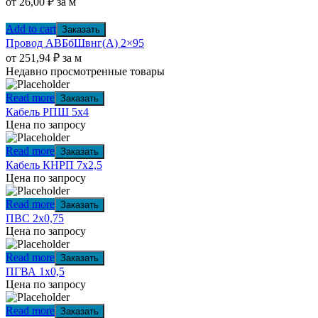
от
26,00
₽
за м
Add to cart
Заказать
Провод АВБбШвнг(А) 2×95
от
251,94
₽
за м
Недавно просмотренные товары
Read more
Заказать
Кабель РПШ 5х4
Цена по запросу
Read more
Заказать
Кабель КНРП 7х2,5
Цена по запросу
Read more
Заказать
ПВС 2х0,75
Цена по запросу
Read more
Заказать
ПГВА 1х0,5
Цена по запросу
Read more
Заказать