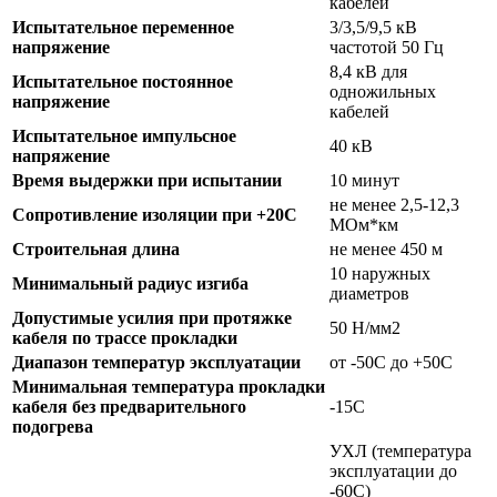
кабелей
Испытательное переменное
3/3,5/9,5 кВ
напряжение
частотой 50 Гц
8,4 кВ для
Испытательное постоянное
одножильных
напряжение
кабелей
Испытательное импульсное
40 кВ
напряжение
Время выдержки при испытании
10 минут
не менее 2,5-12,3
Сопротивление изоляции при +20С
МОм*км
Строительная длина
не менее 450 м
10 наружных
Минимальный радиус изгиба
диаметров
Допустимые усилия при протяжке
50 Н/мм2
кабеля по трассе прокладки
Диапазон температур эксплуатации
от -50С до +50С
Минимальная температура прокладки
кабеля без предварительного
-15С
подогрева
УХЛ (температура
эксплуатации до
-60С)