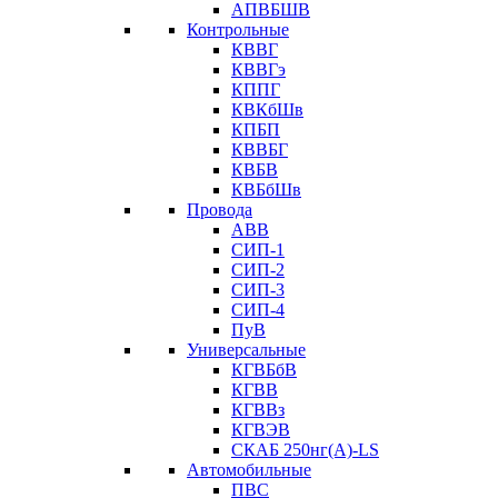
АПВБШВ
Контрольные
КВВГ
КВВГэ
КППГ
КВКбШв
КПБП
КВВБГ
КВБВ
КВБбШв
Провода
АВВ
СИП-1
СИП-2
СИП-3
СИП-4
ПуВ
Универсальные
КГВБбВ
КГВВ
КГВВз
КГВЭВ
СКАБ 250нг(А)-LS
Автомобильные
ПВС