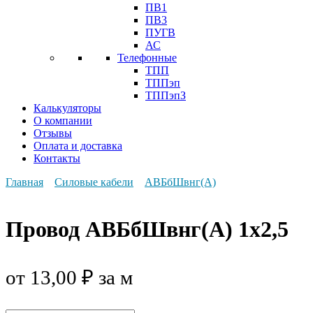
ПВ1
ПВ3
ПУГВ
АС
Телефонные
ТПП
ТППэп
ТППэпЗ
Калькуляторы
О компании
Отзывы
Оплата и доставка
Контакты
Главная
Силовые кабели
АВБбШвнг(А)
Провод АВБбШвнг(А) 1x2,5
от
13,00
₽
за м