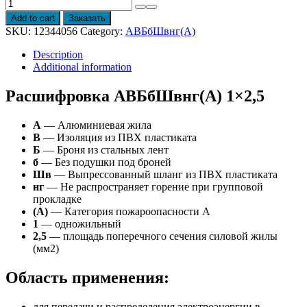
Провод
АВБбШвнг(А)
Add to cart
Заказать
1x2,5
SKU:
12344056
Category:
АВБбШвнг(А)
quantity
Description
Additional information
Расшифровка АВБбШвнг(А) 1×2,5
А
— Алюминиевая жила
В
— Изоляция из ПВХ пластиката
Б
— Броня из стальных лент
б
— Без подушки под броней
Шв
— Выпрессованный шланг из ПВХ пластиката
нг
— Не распространяет горение при групповой
прокладке
(А)
— Категория пожароопасности A
1
— одножильный
2,5
— площадь поперечного сечения силовой жилы
(мм2)
Область применения:
для передачи и распределения электроэнергии в