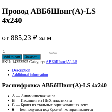
Провод АВБбШвнг(А)-LS
4х240
от
885,23
₽
за м
Провод
АВБбШвнг(А)-
Add to cart
Заказать
LS
SKU:
14353595
Category:
АВБбШвнг(А)-LS
4х240
quantity
Description
Additional information
Расшифровка АВБбШвнг(А)-LS 4х240
А
— Алюминиевая жила
В
— Изоляция из ПВХ пластиката
Б
— Броня из стальных оцинкованных лент
б
— Без подушки под броней, которая является