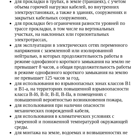
для прокладки в трубах, в земле (траншеях), с учетом
объема горючей нагрузки кабелей, во внутренних
электроустановках, а также в зданиях, сооружениях и
закрытых кабельных сооружениях,
для прокладки без ограничения разности уровней по
трассе прокладки, в том числе на вертикальных
участках, на наклонных или горизонтальных
электротрассах,
для эксплуатации в электрических сетях переменного
напряжения с заземленной или изолированной
нейтралью, в которых продолжительность работы в
режиме однофазного короткого замыкания на землю не
превышает 8 часов, а общая продолжительность работы
в режиме однофазного короткого замыкания на землю
не превышает 125 часов за год,
для использования во взрывоопасных зонах классов В1
и В1-а, на территориях повышенной взрывоопасности
класса B-Iб, B-Iг, В-II, В-IIа, в помещениях с
повышенной вероятностью возникновения пожара,
для использования при наличии опасности
механических повреждений кабеля,
для использования в климатических условиях с
умеренной и пониженной температурой окружающей
среды.
для монтажа на земле, водоемах и возвышенностях не