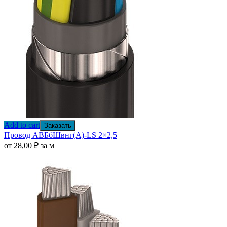
Add to cart
Заказать
Провод АВБбШвнг(А)-LS 2×2,5
от
28,00
₽
за м