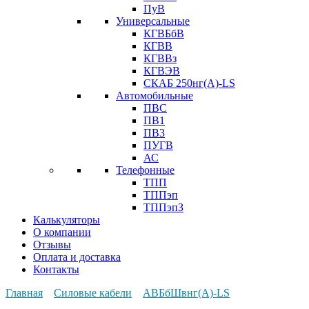
ПуВ
Универсальные
КГВБбВ
КГВВ
КГВВз
КГВЭВ
СКАБ 250нг(А)-LS
Автомобильные
ПВС
ПВ1
ПВ3
ПУГВ
АС
Телефонные
ТПП
ТППэп
ТППэпЗ
Калькуляторы
О компании
Отзывы
Оплата и доставка
Контакты
Главная
Силовые кабели
АВБбШвнг(А)-LS