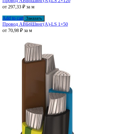
Провод АВБбШвнг(А)-LS 2×120
от
297,33
₽
за м
Add to cart
Заказать
Провод АВБбШвнг(А)-LS 1×50
от
70,98
₽
за м