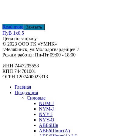
Read more
Заказать
ПуВ 1х0,5
Цена по запросу
© 2023 ООО ГК «УМИК»
г.Челябинск, ул.Молодогвардейцев 7
Режим работы: Пн-Пт 09:00 - 18:00
ИНН 7447295558
КПП 744701001
ОГРН 1207400023313
Главная
Продукция
Силовые
NUM-J
NYM-J
NYY-J
NYY-O
АВБбШв
АВБбШвнг(А)