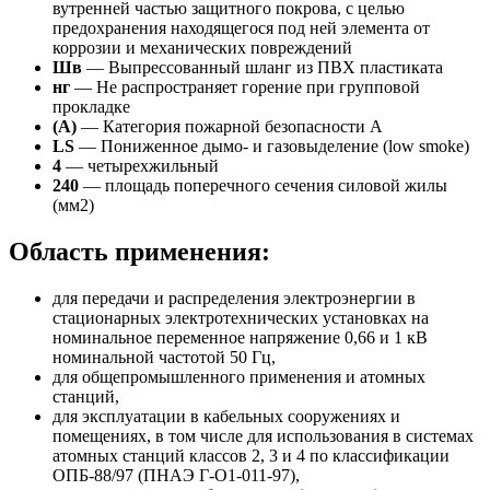
вутренней частью защитного покрова, с целью
предохранения находящегося под ней элемента от
коррозии и механических повреждений
Шв
— Выпрессованный шланг из ПВХ пластиката
нг
— Не распространяет горение при групповой
прокладке
(А)
— Категория пожарной безопасности A
LS
— Пониженное дымо- и газовыделение (low smoke)
4
— четырехжильный
240
— площадь поперечного сечения силовой жилы
(мм2)
Область применения:
для передачи и распределения электроэнергии в
стационарных электротехнических установках на
номинальное переменное напряжение 0,66 и 1 кВ
номинальной частотой 50 Гц,
для общепромышленного применения и атомных
станций,
для эксплуатации в кабельных сооружениях и
помещениях, в том числе для использования в системах
атомных станций классов 2, 3 и 4 по классификации
ОПБ-88/97 (ПНАЭ Г-О1-011-97),