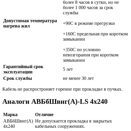
более 8 часов в сутки, но не
более 1 000 часов за срок
службы
Допустимая температура
+90C в режиме прегрузки
нагрева жил
+160C предельная при коротком
замыкании
+350C по условию
невозгорания при коротком
замыкании
Гарантийный срок
5 лет
эксплуатации
Срок службы
не менее 30 лет
Кабель не распростроняет горение при прокладке в пучках.
Аналоги АВБбШвнг(А)-LS 4х240
Марка
Отличие
АВБбШвнг(А)
Не допускается прокладка в закрытых
4х240
кабельных сооружениях.