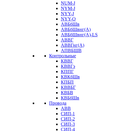
NUM-J
NYM-J
NYY-J
NYY-O
АВБбШв
АВБбШвнг(А)
АВБбШвнг(А)-LS
АВВГ
АВВГнг(А)
АПВБШВ
Контрольные
КВВГ
КВВГэ
КППГ
КВКбШв
КПБП
КВВБГ
КВБВ
КВБбШв
Провода
АВВ
СИП-1
СИП-2
СИП-3
СИП-4