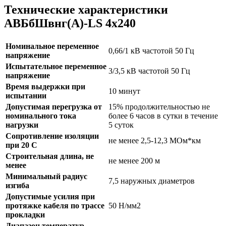
Технические характеристики
АВБбШвнг(А)-LS 4х240
Номинальное переменное
0,66/1 кВ частотой 50 Гц
напряжение
Испытательное переменное
3/3,5 кВ частотой 50 Гц
напряжение
Время выдержки при
10 минут
испытании
Допустимая перегрузка от
15% продолжительностью не
номинального тока
более 6 часов в сутки в течение
нагрузки
5 суток
Сопротивление изоляции
не менее 2,5-12,3 МОм*км
при 20 С
Строительная длина, не
не менее 200 м
менее
Минимальный радиус
7,5 наружных диаметров
изгиба
Допустимые усилия при
протяжке кабеля по трассе
50 Н/мм2
прокладки
Диапазон температур