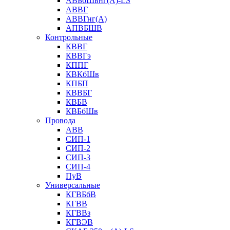
АВБбШвнг(А)-LS
АВВГ
АВВГнг(А)
АПВБШВ
Контрольные
КВВГ
КВВГэ
КППГ
КВКбШв
КПБП
КВВБГ
КВБВ
КВБбШв
Провода
АВВ
СИП-1
СИП-2
СИП-3
СИП-4
ПуВ
Универсальные
КГВБбВ
КГВВ
КГВВз
КГВЭВ