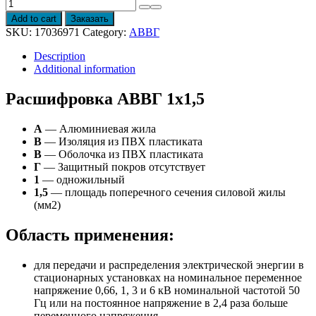
Провод
АВВГ
Add to cart
Заказать
1х1,5
SKU:
17036971
Category:
АВВГ
quantity
Description
Additional information
Расшифровка АВВГ 1х1,5
А
— Алюминиевая жила
В
— Изоляция из ПВХ пластиката
В
— Оболочка из ПВХ пластиката
Г
— Защитный покров отсутствует
1
— одножильный
1,5
— площадь поперечного сечения силовой жилы
(мм2)
Область применения:
для передачи и распределения электрической энергии в
стационарных установках на номинальное переменное
напряжение 0,66, 1, 3 и 6 кВ номинальной частотой 50
Гц или на постоянное напряжение в 2,4 раза больше
переменного напряжения,