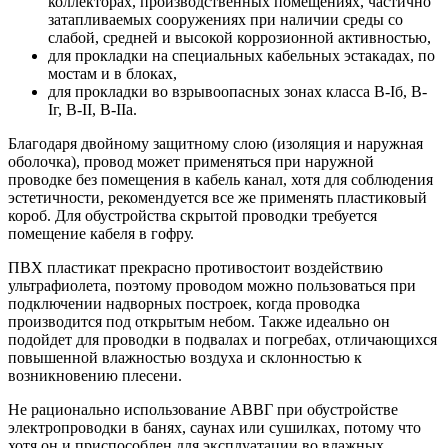
коллекторах, производственных помещениях, частично
затапливаемых сооружениях при наличии среды со
слабой, средней и высокой коррозионной активностью,
для прокладки на специальных кабельных эстакадах, по
мостам и в блоках,
для прокладки во взрывоопасных зонах класса B-Iб, B-
Iг, В-II, В-IIа.
Благодаря двойному защитному слою (изоляция и наружная
оболочка), провод может применяться при наружной
проводке без помещения в кабель канал, хотя для соблюдения
эстетичности, рекомендуется все же применять пластиковый
короб. Для обустройства скрытой проводки требуется
помещение кабеля в гофру.
ПВХ пластикат прекрасно противостоит воздействию
ультрафиолета, поэтому проводом можно пользоваться при
подключении надворных построек, когда проводка
производится под открытым небом. Также идеально он
подойдет для проводки в подвалах и погребах, отличающихся
повышенной влажностью воздуха и склонностью к
возникновению плесени.
Не рационально использование АВВГ при обустройстве
электропроводки в банях, саунах или сушилках, потому что
хотя он и приспособлен для эксплуатации во влажных