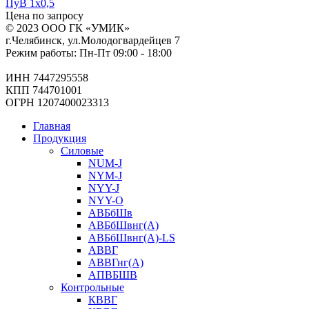
ПуВ 1х0,5
Цена по запросу
© 2023 ООО ГК «УМИК»
г.Челябинск, ул.Молодогвардейцев 7
Режим работы: Пн-Пт 09:00 - 18:00
ИНН 7447295558
КПП 744701001
ОГРН 1207400023313
Главная
Продукция
Силовые
NUM-J
NYM-J
NYY-J
NYY-O
АВБбШв
АВБбШвнг(А)
АВБбШвнг(А)-LS
АВВГ
АВВГнг(А)
АПВБШВ
Контрольные
КВВГ