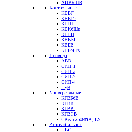
АПВБШВ
Контрольные
КВВГ
КВВГэ
КППГ
КВКбШв
КПБП
КВВБГ
КВБВ
КВБбШв
Провода
АВВ
СИП-1
СИП-2
СИП-3
СИП-4
ПуВ
Универсальные
КГВБбВ
КГВВ
КГВВз
КГВЭВ
СКАБ 250нг(А)-LS
Автомобильные
ПВС