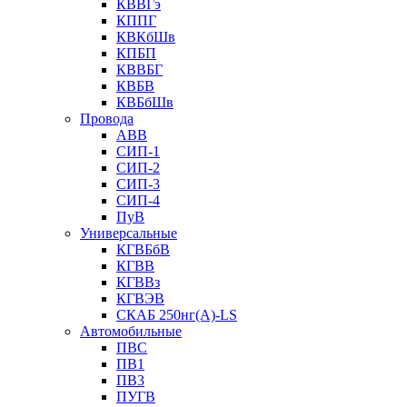
КВВГэ
КППГ
КВКбШв
КПБП
КВВБГ
КВБВ
КВБбШв
Провода
АВВ
СИП-1
СИП-2
СИП-3
СИП-4
ПуВ
Универсальные
КГВБбВ
КГВВ
КГВВз
КГВЭВ
СКАБ 250нг(А)-LS
Автомобильные
ПВС
ПВ1
ПВ3
ПУГВ