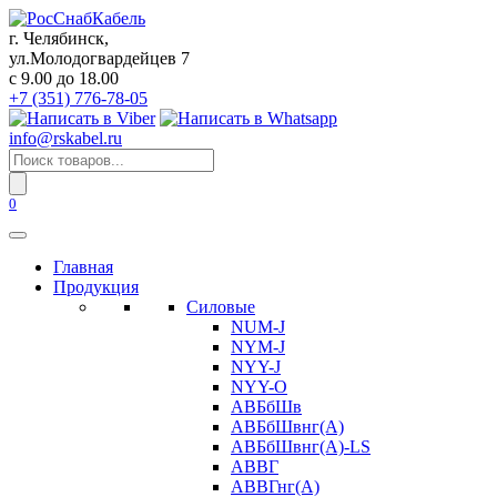
Перейти
к
г. Челябинск,
содержанию
ул.Молодогвардейцев 7
c 9.00 до 18.00
+7 (351) 776-78-05
info@rskabel.ru
Поиск
товаров
0
Главная
Продукция
Силовые
NUM-J
NYM-J
NYY-J
NYY-O
АВБбШв
АВБбШвнг(А)
АВБбШвнг(А)-LS
АВВГ
АВВГнг(А)